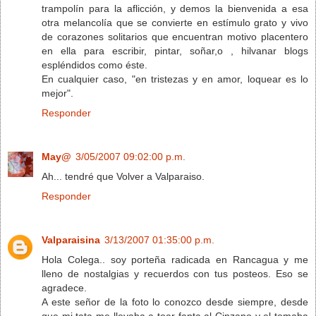
trampolín para la aflicción, y demos la bienvenida a esa
otra melancolía que se convierte en estímulo grato y vivo
de corazones solitarios que encuentran motivo placentero
en ella para escribir, pintar, soñar,o , hilvanar blogs
espléndidos como éste.
En cualquier caso, "en tristezas y en amor, loquear es lo
mejor".
Responder
May@
3/05/2007 09:02:00 p.m.
Ah... tendré que Volver a Valparaiso.
Responder
Valparaisina
3/13/2007 01:35:00 p.m.
Hola Colega.. soy porteña radicada en Rancagua y me
lleno de nostalgias y recuerdos con tus posteos. Eso se
agradece.
A este señor de la foto lo conozco desde siempre, desde
que mi tata me llevaba a toar fanta al Cinzano y el tomaba