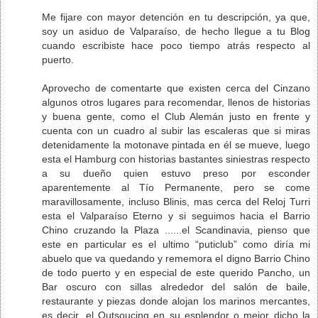
Me fijare con mayor detención en tu descripción, ya que,
soy un asiduo de Valparaíso, de hecho llegue a tu Blog
cuando escribiste hace poco tiempo atrás respecto al
puerto.
Aprovecho de comentarte que existen cerca del Cinzano
algunos otros lugares para recomendar, llenos de historias
y buena gente, como el Club Alemán justo en frente y
cuenta con un cuadro al subir las escaleras que si miras
detenidamente la motonave pintada en él se mueve, luego
esta el Hamburg con historias bastantes siniestras respecto
a su dueño quien estuvo preso por esconder
aparentemente al Tío Permanente, pero se come
maravillosamente, incluso Blinis, mas cerca del Reloj Turri
esta el Valparaíso Eterno y si seguimos hacia el Barrio
Chino cruzando la Plaza ......el Scandinavia, pienso que
este en particular es el ultimo “puticlub” como diría mi
abuelo que va quedando y rememora el digno Barrio Chino
de todo puerto y en especial de este querido Pancho, un
Bar oscuro con sillas alrededor del salón de baile,
restaurante y piezas donde alojan los marinos mercantes,
es decir, el Outsoucing en su esplendor o mejor dicho la