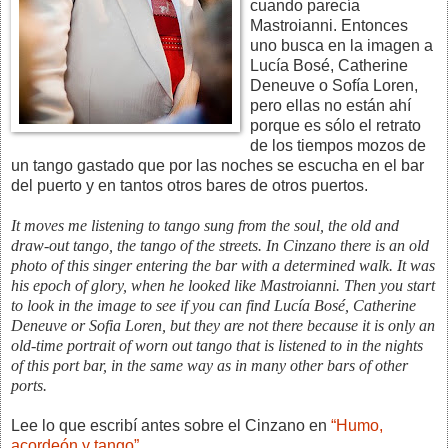
cuando parecía
Mastroianni. Entonces
uno busca en la imagen a
Lucía Bosé, Catherine
Deneuve o Sofía Loren,
pero ellas no están ahí
porque es sólo el retrato
de los tiempos mozos de
un tango gastado que por las noches se escucha en el bar
del puerto y en tantos otros bares de otros puertos.
It moves me listening to tango sung from the soul, the old and
draw-out tango, the tango of the streets. In Cinzano there is an old
photo of this singer entering the bar with a determined walk. It was
his epoch of glory, when he looked like Mastroianni. Then you start
to look in the image to see if you can find Lucía Bosé, Catherine
Deneuve or Sofia Loren, but they are not there because it is only an
old-time portrait of worn out tango that is listened to in the nights
of this port bar, in the same way as in many other bars of other
ports.
Lee lo que escribí antes sobre el Cinzano en
“Humo,
acordeón y tango”