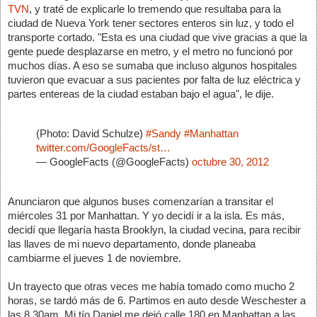
TVN
, y traté de explicarle lo tremendo que resultaba para la 
ciudad de Nueva York tener sectores enteros sin luz, y todo el 
transporte cortado. "Esta es una ciudad que vive gracias a que la 
gente puede desplazarse en metro, y el metro no funcionó por 
muchos días. A eso se sumaba que incluso algunos hospitales 
tuvieron que evacuar a sus pacientes por falta de luz eléctrica y 
partes entereas de la ciudad estaban bajo el agua", le dije.
(Photo: David Schulze) 
#Sandy
#Manhattan
twitter.com/GoogleFacts/st…
— GoogleFacts (@GoogleFacts) 
octubre 30, 2012
Anunciaron que algunos buses comenzarían a transitar el 
miércoles 31 por Manhattan. Y yo decidí ir a la isla. Es más, 
decidí que llegaría hasta Brooklyn, la ciudad vecina, para recibir 
las llaves de mi nuevo departamento, donde planeaba 
cambiarme el jueves 1 de noviembre.
Un trayecto que otras veces me había tomado 
como mucho 
2 
horas, se tardó más de 6. Partimos en auto desde Weschester a 
las 8.30am. Mi tío Daniel me dejó calle 180 en Manhattan a las 