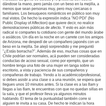
dándose la mano, pero jamás con un beso en la mejilla, a
menos que sean personas muy, pero muy cercanas o
familiares. Los besuqueos románticos en público son muy
mal vistos. De hecho la expresión indica "NO PDI" (No
Public Display of Affection) que quiere decir, no realice
demostraciones públicas de afecto. Y esto es aún más
radical si compartes tu cotidiano con gente del mundo árabe
o asiáticos. Un día en la noche en un carrete con los amigos
de Arizona, me despedí de un compañero japonés con un
beso en la mejilla. Se alejó sorprendido y me preguntó
"¿Estás borracha?". Además de eso, muchas cosas que en
Chile podrían ser normales, acá pueden ser consideradas
conductas de acoso sexual, como por ejemplo, que un
hombre tenga una foto de una mujer en tanga sobre su
escritorio, a vista y paciencia de sus compañeros y
compañeras de trabajo. Yendo a lo académico/profesional,
si debes asistir a una clase o a una reunión, se espera que
llegues unos 10 minutos antes. Si la clase es a las 8am y
llegas a las 8am, te encuentras con que no quedan sillas en
la sala, y que el profesor lleva ya algunos minutos
hablando. El tema de la puntualidad también corre si
alguien te invita a su casa. De hecho te indican la hora