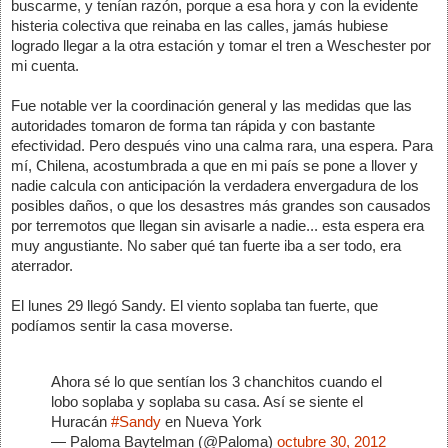
buscarme, y tenían razón, porque a esa hora y con la evidente 
histeria colectiva que reinaba en las calles, jamás hubiese 
logrado llegar a la otra estación y tomar el tren a Weschester por 
mi cuenta.
Fue notable ver la coordinación general y las medidas que las 
autoridades tomaron de forma tan rápida y con bastante 
efectividad. Pero después vino una calma rara, una espera. Para 
mí, Chilena, acostumbrada a que en mi país se pone a llover y 
nadie calcula con anticipación la verdadera envergadura de los 
posibles daños, o que los desastres más grandes son causados 
por terremotos que llegan sin avisarle a nadie... esta espera era 
muy angustiante. No saber qué tan fuerte iba a ser todo, era 
aterrador.
El lunes 29 llegó Sandy. El viento soplaba tan fuerte, que 
podíamos sentir la casa moverse. 
Ahora sé lo que sentían los 3 chanchitos cuando el 
lobo soplaba y soplaba su casa. Así se siente el 
Huracán 
#Sandy
 en Nueva York
— Paloma Baytelman (@Paloma) 
octubre 30, 2012