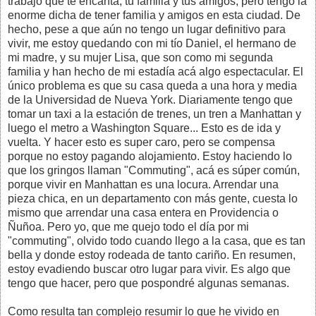
trabajo que te encanta, tu familia y tus amigos, pero tengo la
enorme dicha de tener familia y amigos en esta ciudad. De
hecho, pese a que aún no tengo un lugar definitivo para
vivir, me estoy quedando con mi tío Daniel, el hermano de
mi madre, y su mujer Lisa, que son como mi segunda
familia y han hecho de mi estadía acá algo espectacular. El
único problema es que su casa queda a una hora y media
de la Universidad de Nueva York. Diariamente tengo que
tomar un taxi a la estación de trenes, un tren a Manhattan y
luego el metro a Washington Square... Esto es de ida y
vuelta. Y hacer esto es super caro, pero se compensa
porque no estoy pagando alojamiento. Estoy haciendo lo
que los gringos llaman "Commuting", acá es súper común,
porque vivir en Manhattan es una locura. Arrendar una
pieza chica, en un departamento con más gente, cuesta lo
mismo que arrendar una casa entera en Providencia o
Ñuñoa. Pero yo, que me quejo todo el día por mi
"commuting", olvido todo cuando llego a la casa, que es tan
bella y donde estoy rodeada de tanto cariño. En resumen,
estoy evadiendo buscar otro lugar para vivir. Es algo que
tengo que hacer, pero que pospondré algunas semanas.
Como resulta tan complejo resumir lo que he vivido en