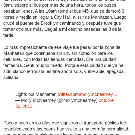
9am, esperé el bus por más de una hora, todos los buses 
pasaban llenos. A las 10am tomé el bus M5, que se demoró 3 
horas y media en llegar a City Hall, al sur de Manhattan. Luego 
crucé el puente de Brooklyn caminando y después tuve que 
tomar otro bus más. Llegué a mi destino pasadas las 3 de la 
tarde. 
Lo más impresionante de ese viaje fue pasar por la zona de 
Manhattan que continuaba sin luz, sin conexión para los 
celulares, con todas las tiendas cerradas. Era una ciudad 
fantasma. Sentí mucho miedo. Porque esta ciudad que ya ha 
sido blanco terrorista, estaba ahora sola, vulnerable, apagada, 
solitaria. 
Lights out Manhattan 
twitter.com/mollymcnearney…
— Molly McNearney (@mollymcnearney) 
octubre 
30, 2012
Poco a poco en los días que siguieron el transporte público fue 
restableciendo y las cosas han vuelto a una extraña normalidad. 
Hay mucha gente pidiendo en las calles, muchas personas 