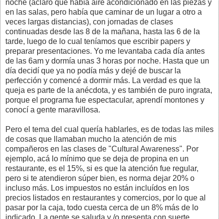
noche (aclaro que había aire acondicionado en las piezas y
en las salas, pero había que caminar de un lugar a otro a
veces largas distancias), con jornadas de clases
continuadas desde las 8 de la mañana, hasta las 6 de la
tarde, luego de lo cual teníamos que escribir papers y
preparar presentaciones. Yo me levantaba cada día antes
de las 6am y dormía unas 3 horas por noche. Hasta que un
día decidí que ya no podía más y dejé de buscar la
perfección y comencé a dormir más. La verdad es que la
queja es parte de la anécdota, y es también de puro ingrata,
porque el programa fue espectacular, aprendí montones y
conocí a gente maravillosa.
Pero el tema del cual quería hablarles, es de todas las miles
de cosas que llamaban mucho la atención de mis
compañeros en las clases de "Cultural Awareness". Por
ejemplo, acá lo mínimo que se deja de propina en un
restaurante, es el 15%, si es que la atención fue regular,
pero si te atendieron súper bien, es norma dejar 20% o
incluso más. Los impuestos no están incluídos en los
precios listados en restaurantes y comercios, por lo que al
pasar por la caja, todo cuesta cerca de un 8% más de lo
indicado. La gente se saluda y /o presenta con suerte