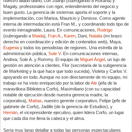
nuestro aliado diario, con Juanjo (subrogando a Roxana) y 
Magaly, profesionales con rigor, entendimiento del negocio y 
buen gusto. La gerencia de sistemas aporta el soporte y la 
implementación, con Marisa, Mauricio y Denisse. Como agente 
interna de intermedación está Fran M., y coordinando todo tipo de 
evento inimaginable, Laura. En comunicaciones, 
Rodrigo
(subrogando a 
Maida
), 
Fran A.
, 
Karen
, Dani, 
Natalia
 (mi brazo 
derecho en coordinación y edición de contenidos web), Maya, 
Eugenia
 y todos los periodistas de regiones. Una estrella de la 
administración pública, 
Sole V
. En comunicaciones internas, 
Andrea, Sole A. y Rommy. El equipo de 
Miguel Ángel
, un lujo de 
gestión en atención a clientes. Flor (secretaria de la subgerencia 
de Marketing y la que hace que todo suceda), Violeta y Carlos V. 
apoyando en todo. Aunque no son directamente de mi equipo, mi 
trabajo se ha visto enriquecido por la labor de 
Ale
 (jefa de la 
maravillosa Biblioteca Corfo), Maximiliano (con su capacidad 
notable de ejecución desde nuestra gerencia madre, la 
corporativa), 
Matías
, nuestro gerente corporativo, Felipe (jefe de 
gabinete de Corfo), Jadille (de la gerencia de Estudios), y 
Hernán
, el vicepresidente ejecutivo, quien lidera Corfo, un lugar 
que cada día me llena la cabeza y el alma.
Sería muy largo detallar a todas las personas espectaculares 