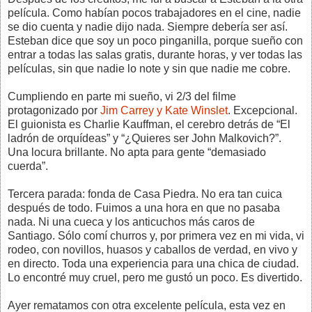
película. Como habían pocos trabajadores en el cine, nadie
se dio cuenta y nadie dijo nada. Siempre debería ser así.
Esteban dice que soy un poco pinganilla, porque sueño con
entrar a todas las salas gratis, durante horas, y ver todas las
películas, sin que nadie lo note y sin que nadie me cobre.
Cumpliendo en parte mi sueño, vi 2/3 del filme
protagonizado por
Jim Carrey y Kate Winslet
. Excepcional.
El guionista es Charlie Kauffman, el cerebro detrás de “El
ladrón de orquídeas” y “¿Quieres ser John Malkovich?”.
Una locura brillante. No apta para gente “demasiado
cuerda”.
Tercera parada: fonda de Casa Piedra. No era tan cuica
después de todo. Fuimos a una hora en que no pasaba
nada. Ni una cueca y los anticuchos más caros de
Santiago. Sólo comí churros y, por primera vez en mi vida, vi
rodeo, con novillos, huasos y caballos de verdad, en vivo y
en directo. Toda una experiencia para una chica de ciudad.
Lo encontré muy cruel, pero me gustó un poco. Es divertido.
Ayer rematamos con otra excelente película, esta vez en