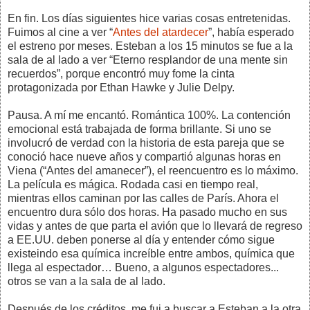
En fin. Los días siguientes hice varias cosas entretenidas.
Fuimos al cine a ver “
Antes del atardecer
”, había esperado
el estreno por meses. Esteban a los 15 minutos se fue a la
sala de al lado a ver “Eterno resplandor de una mente sin
recuerdos”, porque encontró muy fome la cinta
protagonizada por Ethan Hawke y Julie Delpy.
Pausa. A mí me encantó. Romántica 100%. La contención
emocional está trabajada de forma brillante. Si uno se
involucró de verdad con la historia de esta pareja que se
conoció hace nueve años y compartió algunas horas en
Viena (“Antes del amanecer”), el reencuentro es lo máximo.
La película es mágica. Rodada casi en tiempo real,
mientras ellos caminan por las calles de París. Ahora el
encuentro dura sólo dos horas. Ha pasado mucho en sus
vidas y antes de que parta el avión que lo llevará de regreso
a EE.UU. deben ponerse al día y entender cómo sigue
existeindo esa química increíble entre ambos, química que
llega al espectador… Bueno, a algunos espectadores...
otros se van a la sala de al lado.
Después de los créditos, me fui a buscar a Esteban a la otra