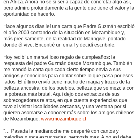
en África. Ahora no sé si sería capaz de concretar algo así,
pero admiro profundamente a la gente que tiene el valor y la
oportunidad de hacerlo.
Hace algunos días leí una carta que Padre Guzmán escribió
el año 2003 contando de la situación en Mozambique y,
más precisamente, de la realidad de Maringwe, poblado
donde él vive. Encontré un email y decidí escribirle.
Hoy recibí un maravilloso regalo de cumpleaños: la
respuesta del padre Guzmán desde Mozambique. También
me mandó la carta que cada cierto tiempo envía a sus
amigos y conocidos para contar sobre lo que pasa por esos
lados. El último envío tiene mucho de magia y trozos de la
belleza ancestral de los pueblos, belleza que se mezcla con
la pobreza más brutal. Aquí dejo dos extractos de sus
sobrecogedores relatos, en que cuenta experiencias que
tuvo al visitar localidades cercanas, y una ventana por si
quieren asomarse a conocer más sobre los amigos chilenos
de Mozambique:
www.mozambique.cl
“… Pasada la medianoche me desperté con cantos y
melodías nunca escuchadas, hermosísimas. Algo así debe