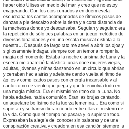
haber oído Ulises en medio del mar, y creo que no estoy
exagerando. Con los ojos cerrados y en duermevela
escuchaba los cantos acompañados de rítmicos pasos de
danzas a pie descalzo sobre la tierra y a corta distancia de
la machessa donde yo descansaba. Seguían y seguían; era
la repetición de sólo tres palabras en un juego melódico de
diversas tonalidades y en una escala musical distinta a la
nuestra… Después de largo rato me atreví a abrir los ojos y
sigilosamente indagar, siempre con un temor a romper la
magia del momento. Estaba la noche clarísima de Luna y la
escena me apareció fantástica: unas doce mujeres viejas,
adultas, jóvenes y niñas danzando en un circulo que abrían
y cerraban hacia atrás y adelante dando vuelta al ritmo de
ágiles y complicados pasos con energía incansable y al
canto como de viento que juega y que lo envolvía todo en
una magia mística. Era el mismísimo ritmo de la Luna. No
había edades, había comunión. Eran las brujas cantando,
un aquelarre bellísimo de la fuerza femenina… Era como si
supieran y se transmitieran riendo entre ellas el misterio de
la vida. Como que el tiempo no pasara y lo supieran todo.
Expresaban la alegría del conocer sin palabras y de una
conspiración creativa y creadora en esa canción siempre la