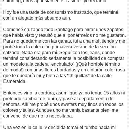
spinning, otros apuestan en el casino... yo reclamo.
Hoy fue una tarde de consumismo frustrado, que terminé
con un alegato más absurdo aún.
Comencé cruzando todo Santiago para mirar unos zapatos
que había visto y resultó que al ponérmelos no me gustaron.
Para no quedarme con las ganas, fui a una multitienda y me
probé toda la colección primavera verano de la sección
calzado. Nada era para mí. Seguí con los jeans, donde
terminé considerando seriamente la posibilidad de comprar
un modelo a la cadera “enchulado” (¡Qué horrible término
de moda!) con unas flores bordadas y un cinturón color rosa
que le quedaría muy bien a las “chiquillas” de la calle
Esmeralda.
Entonces vino la cordura, asumí que ya no tengo 15 años ni
pretendo cambiar de rubro, y pasé al departamento de
señoras. Allí me probé unos sweters muy finos en todos los
colores y tallas. Aunque uno me venía bastante bien, me
convencí de que no lo necesitaba.
Una vez en la calle, y decidida tomar el rumbo hacia mi