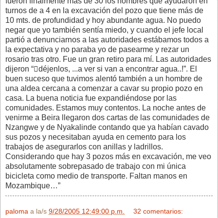
fueron finalmente más de 30 los hombres que ayudaron en
turnos de a 4 en la excavación del pozo que tiene más de
10 mts. de profundidad y hoy abundante agua. No puedo
negar que yo también sentía miedo, y cuando el jefe local
partió a denunciarnos a las autoridades estábamos todos a
la expectativa y no paraba yo de pasearme y rezar un
rosario tras otro. Fue un gran retiro para mí. Las autoridades
dijeron “déjenlos, ...a ver si van a encontrar agua..!”. El
buen suceso que tuvimos alentó también a un hombre de
una aldea cercana a comenzar a cavar su propio pozo en
casa. La buena noticia fue expandiéndose por las
comunidades. Estamos muy contentos. La noche antes de
venirme a Beira llegaron dos cartas de las comunidades de
Nzangwe y de Nyakalinde contando que ya habían cavado
sus pozos y necesitaban ayuda en cemento para los
trabajos de asegurarlos con anillas y ladrillos.
Considerando que hay 3 pozos más en excavación, me veo
absolutamente sobrepasado de trabajo con mi única
bicicleta como medio de transporte. Faltan manos en
Mozambique…”
paloma
a la/s
9/28/2005 12:49:00 p.m.
32 comentarios: