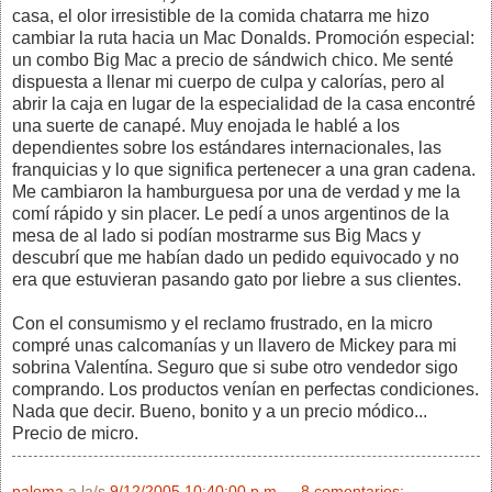
casa, el olor irresistible de la comida chatarra me hizo
cambiar la ruta hacia un Mac Donalds. Promoción especial:
un combo Big Mac a precio de sándwich chico. Me senté
dispuesta a llenar mi cuerpo de culpa y calorías, pero al
abrir la caja en lugar de la especialidad de la casa encontré
una suerte de canapé. Muy enojada le hablé a los
dependientes sobre los estándares internacionales, las
franquicias y lo que significa pertenecer a una gran cadena.
Me cambiaron la hamburguesa por una de verdad y me la
comí rápido y sin placer. Le pedí a unos argentinos de la
mesa de al lado si podían mostrarme sus Big Macs y
descubrí que me habían dado un pedido equivocado y no
era que estuvieran pasando gato por liebre a sus clientes.
Con el consumismo y el reclamo frustrado, en la micro
compré unas calcomanías y un llavero de Mickey para mi
sobrina Valentína. Seguro que si sube otro vendedor sigo
comprando. Los productos venían en perfectas condiciones.
Nada que decir. Bueno, bonito y a un precio módico...
Precio de micro.
paloma
a la/s
9/12/2005 10:40:00 p.m.
8 comentarios: