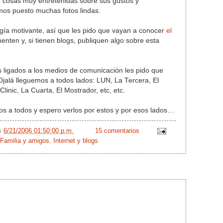
o cosas muy entretenidas sobre sus gustos y
mos puesto muchas fotos lindas.
gía motivante, así que les pido que vayan a conocer
el
menten y, si tienen blogs, publiquen algo sobre esta
 ligados a los medios de comunicación les pido que
Ojalá lleguemos a todos lados: LUN, La Tercera, El
linic, La Cuarta, El Mostrador, etc, etc.
 a todos y espero verlos por estos y por esos lados…
/s
6/21/2006 01:50:00 p.m.
15 comentarios
Familia y amigos
,
Internet y blogs