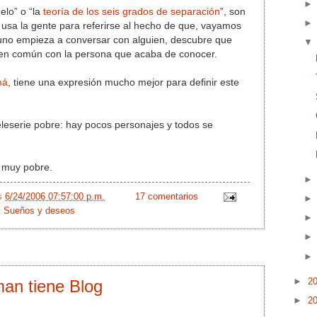
elo” o “la
teoría de los seis grados de separación
”, son
 usa la gente para referirse al hecho de que, vayamos
no empieza a conversar con alguien, descubre que
s en común con la persona que acaba de conocer.
má
, tiene una expresión mucho mejor para definir este
leserie pobre: hay pocos personajes y todos se
e muy pobre.
/s
6/24/2006 07:57:00 p.m.
17 comentarios
,
Sueños y deseos
►
2
man tiene Blog
►
2