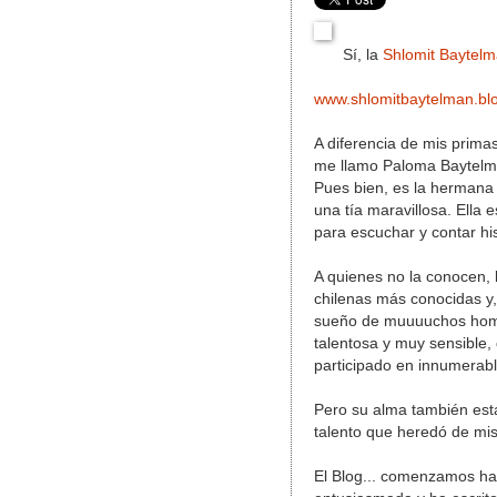
Sí, la
Shlomit Baytel
www.shlomitbaytelman.bl
A diferencia de mis prima
me llamo Paloma Baytelma
Pues bien, es la hermana 
una tía maravillosa. Ella 
para escuchar y contar his
A quienes no la conocen, 
chilenas más conocidas y,
sueño de muuuuchos homb
talentosa y muy sensible,
participado en innumerabl
Pero su alma también está
talento que heredó de mis
El Blog... comenzamos ha