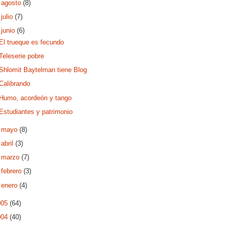
►
agosto
(8)
►
julio
(7)
▼
junio
(6)
El trueque es fecundo
Teleserie pobre
Shlomit Baytelman tiene Blog
Calibrando
Humo, acordeón y tango
Estudiantes y patrimonio
►
mayo
(8)
►
abril
(3)
►
marzo
(7)
►
febrero
(3)
►
enero
(4)
005
(64)
004
(40)