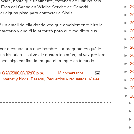
ción, hasta que finalmente, tratando de unir los seis
►
2
n Eros del Canadian Wildlife Service de Canadá,
r alguna pista para contactar a Sirois.
►
2
►
2
é un email de ella donde veo que amablemente hizo la
ntactarlo y que él la autorizó para que me diera sus
►
2
►
2
►
2
ver a contactar a este hombre. La pregunta es qué le
s historias… tal vez le gusten las mías, tal vez prefiera
►
2
sea, sigo confiando en que el trueque es fecundo.
►
2
►
2
/s
6/28/2006 06:02:00 p.m.
18 comentarios
,
Internet y blogs
,
Paseos
,
Recuerdos y recuentos
,
Viajes
►
2
►
2
▼
2