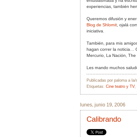
entusiasmada y ha escrit
experiencias, también he
Queremos difusión y ener
Blog de Shlomit
, ojalá co
iniciativa.
También, para mis amigos
hagan correr la noticia… 
Mercurio, La Nación, The C
Les mando muchos saludos
Publicadas por
paloma
a la
Etiquetas:
Cine teatro y TV
,
lunes, junio 19, 2006
Calibrando