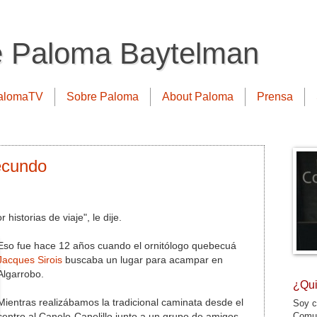
e Paloma Baytelman
alomaTV
Sobre Paloma
About Paloma
Prensa
ecundo
historias de viaje", le dije.
Eso fue hace 12 años cuando el ornitólogo quebecuá
Jacques Sirois
buscaba un lugar para acampar en
Algarrobo.
¿Qui
Mientras realizábamos la tradicional caminata desde el
Soy c
Comun
centro al Canelo-Canelillo junto a un grupo de amigos,