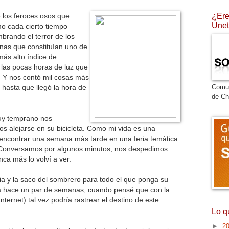
¿Ere
 los feroces osos que
Únet
mo cada cierto tiempo
mbrando el terror de los
nas que constituían uno de
ás alto índice de
 las pocas horas de luz que
o. Y nos contó mil cosas más
Comu
 hasta que llegó la hora de
de Ch
uy temprano nos
os alejarse en su bicicleta. Como mi vida es una
 a encontrar una semana más tarde en una feria temática
 Conversamos por algunos minutos, nos despedimos
ca más lo volví a ver.
ia y la saco del sombrero para todo el que ponga su
a hace un par de semanas, cuando pensé que con la
nternet) tal vez podría rastrear el destino de este
Lo q
►
2