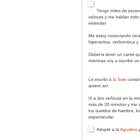
Tengo miles de escen
veloces y me hablan todo 
entender.
Me estoy conectando otra
hiperactiva, verborreica y 
Debería tener un cartel qu
mientras voy a escribir un
Le escribí a
la Sole
contán
quiere así.
Vi a dos señoras en la mi
más de 20 minutos y me sen
los sueldos de hambre, lo
espectacular.
Adopté a la
Agustina
y