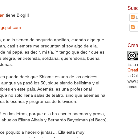
Susc
man
tiene Blog!!!
E
ogspot.com
T
s, que lo tienen de segundo apellido, cuando digo que
Cre
n, casi siempre me preguntan si soy algo de ella.
de mi papá, es decir, mi tía. Y tengo que decir que es
es alegre, entretenida, solidaria, querendona, buena
torias.
Esta 
Crea
la Ca
les puedo decir que Shlomit es una de las actrices
www.p
 aunque ya pasó los 50, sigue siendo bellísima y el
obras
res en este país. Además, es una profesional
 que no sólo llena salas de teatro, sino que además ha
es teleseries y programas de televisión.
 en las letras, porque ella ha escrito poemas y prosa,
 abuelos Eliana Albala y Bernardo Baytelman (el Beco).
ce poquito a hacerlo juntas… Ella está muy