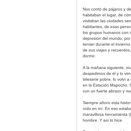
Nos contó de pájaros y de
habitaban el lugar, de có
visitaban las ciudades se
habitantes, de esas perso
los grupos humanos con m
depresión del mundo, por
tenían durante el inviern
de sus viajes y recuerdos,
dormir.
A la mañana siguiente, m
despedimos de él y lo vim
teleserie pobre, lo volví
en la Estación Mapocho.
con un fuerte abrazo y nun
Siempre añoro esta histor
oído en mí. En eso estab
maravillosa herramienta (I
hombre. Y así lo hice.