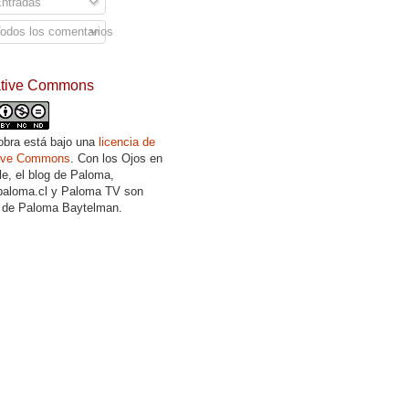
ntradas
odos los comentarios
ative Commons
obra está bajo una
licencia de
tive Commons
. Con los Ojos en
lle, el blog de Paloma,
aloma.cl y Paloma TV son
 de Paloma Baytelman.