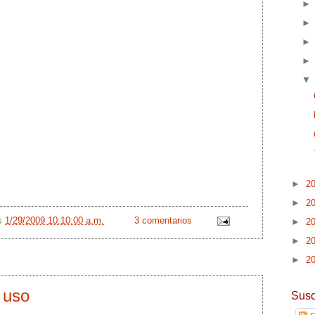
►
2
►
2
/s
1/29/2009 10:10:00 a.m.
3 comentarios
►
2
►
2
►
2
 uso
Susc