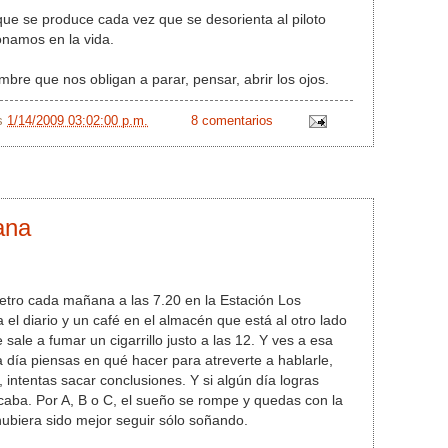
que se produce cada vez que se desorienta al piloto
onamos en la vida.
bre que nos obligan a parar, pensar, abrir los ojos.
/s
1/14/2009 03:02:00 p.m.
8 comentarios
ana
etro cada mañana a las 7.20 en la Estación Los
el diario y un café en el almacén que está al otro lado
e sale a fumar un cigarrillo justo a las 12. Y ves a esa
a día piensas en qué hacer para atreverte a hablarle,
 intentas sacar conclusiones. Y si algún día logras
acaba. Por A, B o C, el sueño se rompe y quedas con la
ubiera sido mejor seguir sólo soñando.