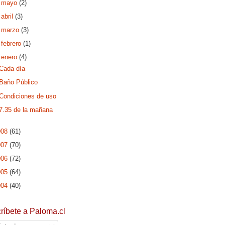
►
mayo
(2)
►
abril
(3)
►
marzo
(3)
►
febrero
(1)
▼
enero
(4)
Cada día
Baño Público
Condiciones de uso
7.35 de la mañana
008
(61)
007
(70)
006
(72)
005
(64)
004
(40)
ríbete a Paloma.cl