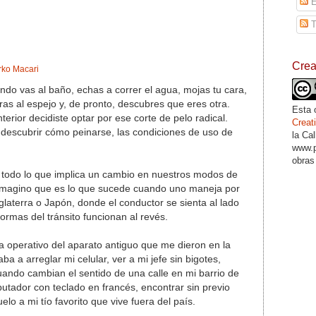
E
T
Cre
rko Macari
o vas al baño, echas a correr el agua, mojas tu cara,
ras al espejo y, de pronto, descubres que eres otra.
Esta 
terior decidiste optar por ese corte de pelo radical.
Crea
 descubrir cómo peinarse, las condiciones de uso de
la Ca
www.p
obras
s todo lo que implica un cambio en nuestros modos de
Imagino que es lo que sucede cuando uno maneja por
glaterra o Japón, donde el conductor se sienta al lado
ormas del tránsito funcionan al revés.
a operativo del aparato antiguo que me dieron en la
 a arreglar mi celular, ver a mi jefe sin bigotes,
uando cambian el sentido de una calle en mi barrio de
putador con teclado en francés, encontrar sin previo
elo a mi tío favorito que vive fuera del país.