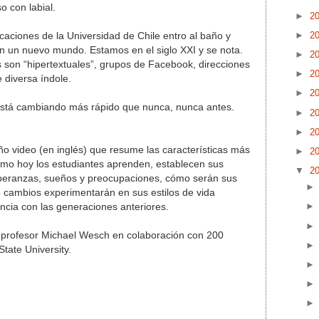
so con labial.
►
2
►
2
aciones de la Universidad de Chile entro al baño y
n un nuevo mundo. Estamos en el siglo XXI y se nota.
►
2
s son “hipertextuales”, grupos de Facebook, direcciones
►
2
 diversa índole.
►
2
 está cambiando más rápido que nunca, nunca antes.
►
2
►
2
o video (en inglés) que resume las características más
►
2
ómo hoy los estudiantes aprenden, establecen sus
▼
2
peranzas, sueños y preocupaciones, cómo serán sus
e cambios experimentarán en sus estilos de vida
cia con las generaciones anteriores.
l profesor Michael Wesch en colaboración con 200
tate University.