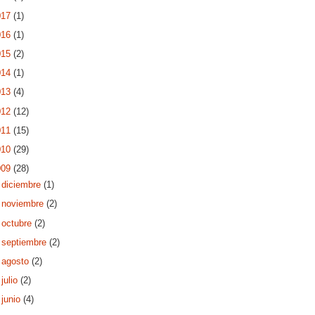
017
(1)
016
(1)
015
(2)
014
(1)
013
(4)
012
(12)
011
(15)
010
(29)
009
(28)
►
diciembre
(1)
►
noviembre
(2)
►
octubre
(2)
►
septiembre
(2)
►
agosto
(2)
►
julio
(2)
►
junio
(4)