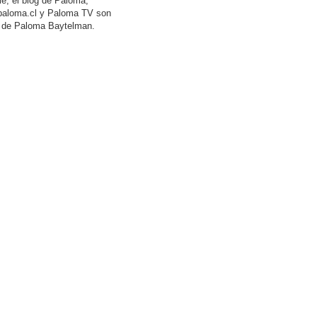
lle, el blog de Paloma,
aloma.cl y Paloma TV son
 de Paloma Baytelman.