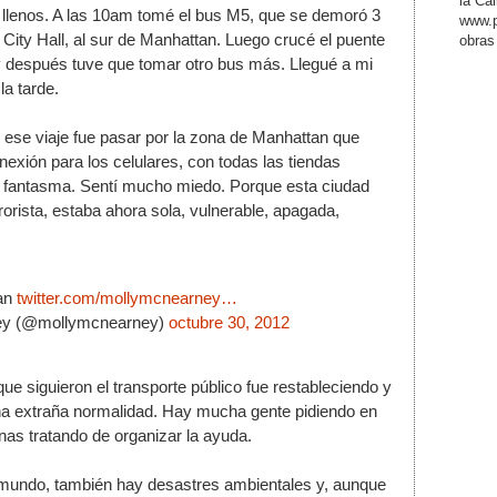
la Ca
llenos. A las 10am tomé el bus M5, que se demoró 3 
www.p
 City Hall, al sur de Manhattan. Luego crucé el puente 
obras
después tuve que tomar otro bus más. Llegué a mi 
a tarde. 
ese viaje fue pasar por la zona de Manhattan que 
nexión para los celulares, con todas las tiendas 
 fantasma. Sentí mucho miedo. Porque esta ciudad 
rorista, estaba ahora sola, vulnerable, apagada, 
an 
twitter.com/mollymcnearney…
y (@mollymcnearney) 
octubre 30, 2012
ue siguieron el transporte público fue restableciendo y 
na extraña normalidad. Hay mucha gente pidiendo en 
as tratando de organizar la ayuda. 
 mundo, también hay desastres ambientales y, aunque 