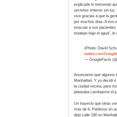
explicarle lo tremendo qu
sectores enteros sin luz,
vive gracias a que la gen
por muchos días. A eso s
evacuar a sus pacientes po
estaban bajo el agua", le d
(Photo: David Schu
twitter.com/Googl
— GoogleFacts (@
Anunciaron que algunos b
Manhattan. Y yo decidí ir 
la ciudad vecina, para re
planeaba cambiarme el j
Un trayecto que otras v
más de 6. Partimos en au
dejó calle 180 en Manhat