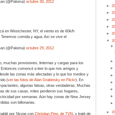
an (@Paloma) 
octubre 30, 2012
►
2
►
2
 
►
2
►
2
acá en Westchester, NY, el viento es de 60k/h 
►
2
 Tenemos comida y agua. Así se vive el 
▼
2
an (@Paloma) 
octubre 29, 2012
 muchas provisiones, linternas y cargas para los 
s. Entonces comencé a leer lo que mis amigos y 
esde las zonas más afectadas y lo que los medios y 
ndo (
ver las fotos de Alan Grabinsky en Flickr
). En 
impactantes, algunas falsas, otras verdaderas. Muchas 
s de sus casas, miles perdieron sus hogares, 
ectricidad por semanas. Aún hay zonas de New Jersey 
didas son billonarias. 
►
2
hablé por Skype con 
Christian Pino, de TVN
, y traté de 