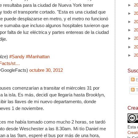
e resultaba para la ciudad de Nueva York tener 
►
2
 y todo el transporte cortado. "Esta es una ciudad que 
►
2
te puede desplazarse en metro, y el metro no funcionó 
►
2
e sumaba que incluso algunos hospitales tuvieron que 
►
2
r falta de luz eléctrica y partes entereas de la ciudad 
►
2
ije.
►
2
►
2
lze) 
#Sandy
#Manhattan
eFacts/st…
GoogleFacts) 
octubre 30, 2012
Susc
E
uses comenzarían a transitar el miércoles 31 por 
T
a la isla. Es más, decidí que llegaría hasta Brooklyn, 
cibir las llaves de mi nuevo departamento, donde 
Cre
ueves 1 de noviembre.
eces me había tomado 
como mucho 
2 horas, se tardó 
Esta 
to desde Weschester a las 8.30am. Mi tío Daniel me 
Crea
tan a las 9am, esperé el bus por más de una hora, 