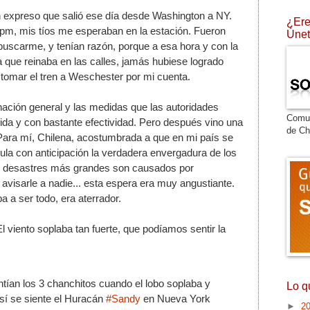
n expreso que salió ese día desde Washington a NY. 
¿Ere
6pm, mis tíos me esperaban en la estación. Fueron 
Únet
uscarme, y tenían razón, porque a esa hora y con la 
a que reinaba en las calles, jamás hubiese logrado 
 y tomar el tren a Weschester por mi cuenta.
nación general y las medidas que las autoridades 
Comu
ida y con bastante efectividad. Pero después vino una 
de Ch
Para mí, Chilena, acostumbrada a que en mi país se 
cula con anticipación la verdadera envergadura de los 
s desastres más grandes son causados por 
 avisarle a nadie... esta espera era muy angustiante. 
a a ser todo, era aterrador.
l viento soplaba tan fuerte, que podíamos sentir la 
tían los 3 chanchitos cuando el lobo soplaba y 
Lo q
sí se siente el Huracán 
#Sandy
 en Nueva York
►
2