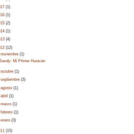
017
(1)
016
(1)
015
(2)
014
(1)
013
(4)
012
(12)
▼
noviembre
(1)
Sandy: Mi Primer Huracán
►
octubre
(1)
►
septiembre
(3)
►
agosto
(1)
►
abril
(1)
►
marzo
(1)
►
febrero
(1)
►
enero
(3)
011
(15)