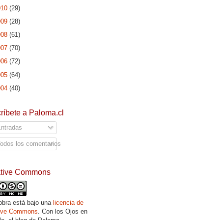
010
(29)
009
(28)
008
(61)
007
(70)
006
(72)
005
(64)
004
(40)
ríbete a Paloma.cl
ntradas
odos los comentarios
ative Commons
obra está bajo una
licencia de
tive Commons
. Con los Ojos en