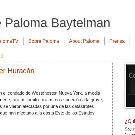
e Paloma Baytelman
alomaTV
Sobre Paloma
About Paloma
Prensa
12
er Huracán
n el condado de Westchester, Nueva York, a media 
erte, ni a mi familia ni a mí nos sucedió nada grave, 
 se vieron afectadas por una de las catástrofes 
ue han afectado a la costa Este de los Estados 
¿Qui
Soy c
Comun