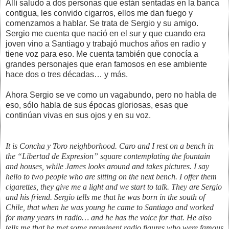
Allí saludo a dos personas que están sentadas en la banca
contigua, les convido cigarros, ellos me dan fuego y
comenzamos a hablar. Se trata de Sergio y su amigo.
Sergio me cuenta que nació en el sur y que cuando era
joven vino a Santiago y trabajó muchos años en radio y
tiene voz para eso. Me cuenta también que conocía a
grandes personajes que eran famosos en ese ambiente
hace dos o tres décadas… y más.
Ahora Sergio se ve como un vagabundo, pero no habla de
eso, sólo habla de sus épocas gloriosas, esas que
continúan vivas en sus ojos y en su voz.
It is Concha y Toro neighborhood. Caro and I rest on a bench in
the “Libertad de Expresion” square contemplating the fountain
and houses, while James looks around and takes pictures. I say
hello to two people who are sitting on the next bench. I offer them
cigarettes, they give me a light and we start to talk. They are Sergio
and his friend. Sergio tells me that he was born in the south of
Chile, that when he was young he came to Santiago and worked
for many years in radio… and he has the voice for that. He also
tells me that he met some prominent radio figures who were famous