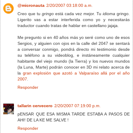
@micronauta
2/20/2007 03:18:00 a.m.
Creo que tu
gringo
está cada vez mejor. Tu
idioma
gringo.
Ligerito vas a estar interferida como yo y necesitarás
traductor cuando tratas de hablar en castellano jajaja.
Me pregunto si en 40 años más yo seré como uno de esos
Sergios, y alguien con ojos en la calle del 2047 se sentará
a conversar conmigo, pondrá directo mi testimonio desde
su teléfono a su videoblog, e instáneamente cualquier
habitante del viejo mundo (la Tierra) y los nuevos mundos
(la Luna, Marte) podrán conocer en 3D mi relato acerca de
la
gran explosión que azotó a Valparaíso allá por el año
2007
.
Responder
tallarin cervecero
2/20/2007 07:19:00 p.m.
pENSAR QUE ESA MISMA TARDE ESTABA A PASOS DE
AHI! DE LA KE ME SALVE !
Responder