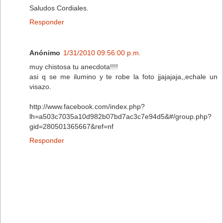
Saludos Cordiales.
Responder
Anónimo
1/31/2010 09:56:00 p.m.
muy chistosa tu anecdota!!!!
asi q se me ilumino y te robe la foto jjajajaja,,echale un
visazo.
http://www.facebook.com/index.php?
lh=a503c7035a10d982b07bd7ac3c7e94d5&#/group.php?
gid=280501365667&ref=nf
Responder