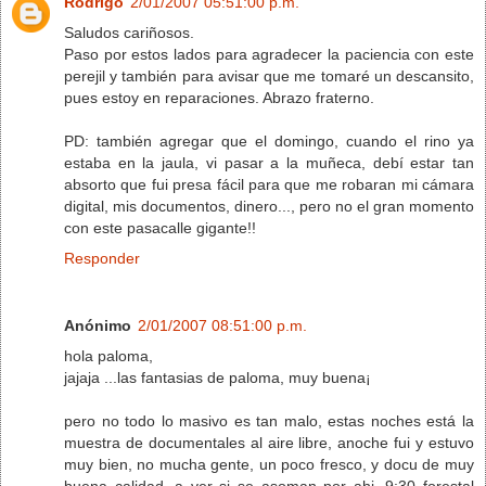
Rodrigo
2/01/2007 05:51:00 p.m.
Saludos cariñosos.
Paso por estos lados para agradecer la paciencia con este
perejil y también para avisar que me tomaré un descansito,
pues estoy en reparaciones. Abrazo fraterno.
PD: también agregar que el domingo, cuando el rino ya
estaba en la jaula, vi pasar a la muñeca, debí estar tan
absorto que fui presa fácil para que me robaran mi cámara
digital, mis documentos, dinero..., pero no el gran momento
con este pasacalle gigante!!
Responder
Anónimo
2/01/2007 08:51:00 p.m.
hola paloma,
jajaja ...las fantasias de paloma, muy buena¡
pero no todo lo masivo es tan malo, estas noches está la
muestra de documentales al aire libre, anoche fui y estuvo
muy bien, no mucha gente, un poco fresco, y docu de muy
buena calidad, a ver si se asoman por ahi, 9:30 forestal