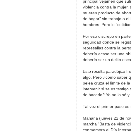
principal vejamen que suf
violencia contra la mujer,
mueren producto de aborto
de hogar” sin trabajo o el
hombres. Pero lo “cotidia
Por eso discrepo en part
seguridad donde se regist
represalias contra la per
debería acaso ser una obl
debería ser un delito esc
Esto resulta paradójico f
algo. Pero ¿cómo saber 
pelea cruza el límite de 
intervenir si se es testig
de hacerlo? Yo no lo sé y 
Tal vez el primer paso es 
Mañana (jueves 22 de novi
marcha “Basta de violenci
conmemora el Día Internac