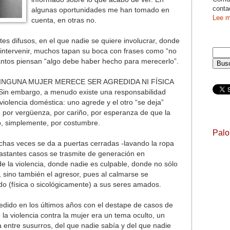
conta
algunas oportunidades me han tomado en
Lee m
cuenta, en otras no.
mites difusos, en el que nadie se quiere involucrar, donde
 intervenir, muchos tapan su boca con frases como “no
antos piensan “algo debe haber hecho para merecerlo”.
e NINGUNA MUJER MERECE SER AGREDIDA NI FÍSICA
n embargo, a menudo existe una responsabilidad
violencia doméstica: uno agrede y el otro “se deja”
, por vergüenza, por cariño, por esperanza de que la
o, simplemente, por costumbre.
Pal
chas veces se da a puertas cerradas -lavando la ropa
astantes casos se trasmite de generación en
de la violencia, donde nadie es culpable, donde no sólo
, sino también el agresor, pues al calmarse se
o (física o sicológicamente) a sus seres amados.
cedido en los últimos años con el destape de casos de
 la violencia contra la mujer era un tema oculto, un
 entre susurros, del que nadie sabía y del que nadie