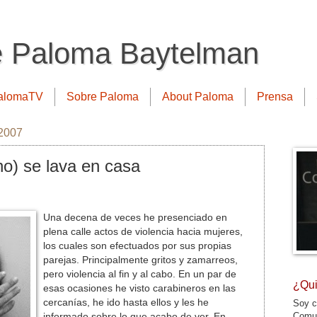
e Paloma Baytelman
alomaTV
Sobre Paloma
About Paloma
Prensa
 2007
no) se lava en casa
Una decena de veces he presenciado en
plena calle actos de violencia hacia mujeres,
los cuales son efectuados por sus propias
parejas. Principalmente gritos y zamarreos,
pero violencia al fin y al cabo. En un par de
¿Qui
esas ocasiones he visto carabineros en las
cercanías, he ido hasta ellos y les he
Soy c
Comun
informado sobre lo que acabo de ver. En