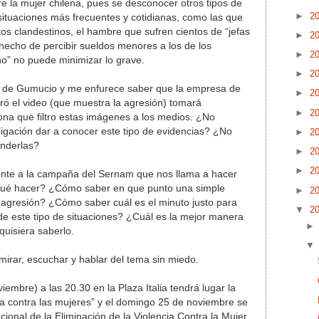
re la mujer chilena, pues se desconocer otros tipos de
►
2
 situaciones más frecuentes y cotidianas, como las que
s clandestinos, el hambre que sufren cientos de “jefas
►
2
 hecho de percibir sueldos menores a los de los
►
2
no” no puede minimizar lo grave.
►
2
e de Gumucio y me enfurece saber que la empresa de
►
2
ró el video (que muestra la agresión) tomará
►
2
sona que filtro estas imágenes a los medios. ¿No
igación dar a conocer este tipo de evidencias? ¿No
►
2
onderlas?
►
2
►
2
rente a la campaña del Sernam que nos llama a hacer
qué hacer? ¿Cómo saber en que punto una simple
►
2
la agresión? ¿Cómo saber cuál es el minuto justo para
▼
2
o de este tipo de situaciones? ¿Cuál es la mejor manera
quisiera saberlo.
mirar, escuchar y hablar del tema sin miedo.
embre) a las 20.30 en la Plaza Italia tendrá lugar la
a contra las mujeres” y el domingo 25 de noviembre se
ional de la Eliminación de la Violencia Contra la Mujer.