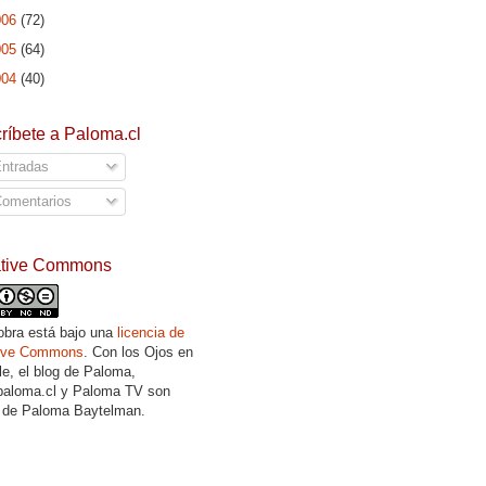
006
(72)
005
(64)
004
(40)
ríbete a Paloma.cl
ntradas
omentarios
ative Commons
obra está bajo una
licencia de
tive Commons
. Con los Ojos en
lle, el blog de Paloma,
aloma.cl y Paloma TV son
 de Paloma Baytelman.