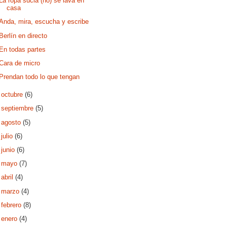
La ropa sucia (no) se lava en
casa
Anda, mira, escucha y escribe
Berlín en directo
En todas partes
Cara de micro
Prendan todo lo que tengan
►
octubre
(6)
►
septiembre
(5)
►
agosto
(5)
►
julio
(6)
►
junio
(6)
►
mayo
(7)
►
abril
(4)
►
marzo
(4)
►
febrero
(8)
►
enero
(4)