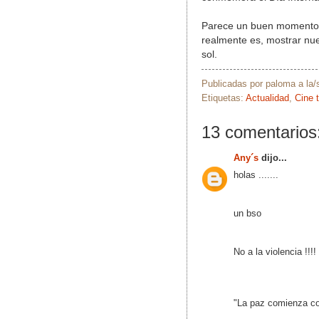
Parece un buen momento 
realmente es, mostrar nues
sol.
Publicadas por
paloma
a la
Etiquetas:
Actualidad
,
Cine 
13 comentarios
Any´s
dijo...
holas .......
un bso
No a la violencia !!!!
"La paz comienza co