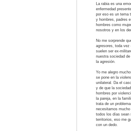
La rabia es una emoc
enfermedad presente 
por eso es un tema t
y hombres, padres e
hombres como mujere
nosotros y en los d
No me sorprende que
agresores, toda vez 
suelen ser ex-militar
nuestra sociedad de 
la agresión.
Yo me alegro mucho 
se pone en la violen
unilateral. Da el c
y de que la socieda
hombres por violencia
la pareja, en la fami
trata de un problema 
necesitamos mucho 
todos los días sean 
territorios, eso me 
con un dedo.