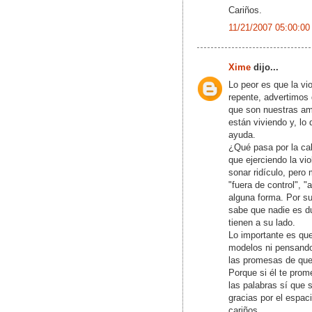
Cariños.
11/21/2007 05:00:00
Xime
dijo...
Lo peor es que la vi
repente, advertimos 
que son nuestras ami
están viviendo y, lo
ayuda.
¿Qué pasa por la c
que ejerciendo la vi
sonar ridículo, per
"fuera de control", 
alguna forma. Por s
sabe que nadie es d
tienen a su lado.
Lo importante es qu
modelos ni pensando
las promesas de qu
Porque si él te pro
las palabras sí que s
gracias por el espaci
cariños