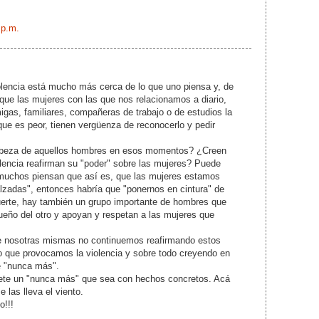
 p.m.
olencia está mucho más cerca de lo que uno piensa y, de
que las mujeres con las que nos relacionamos a diario,
gas, familiares, compañeras de trabajo o de estudios la
 que es peor, tienen vergüenza de reconocerlo y pedir
abeza de aquellos hombres en esos momentos? ¿Creen
olencia reafirman su "poder" sobre las mujeres? Puede
o muchos piensan que así es, que las mujeres estamos
"alzadas", entonces habría que "ponernos en cintura" de
uerte, hay también un grupo importante de hombres que
ueño del otro y apoyan y respetan a las mujeres que
e nosotras mismas no continuemos reafirmando estos
 que provocamos la violencia y sobre todo creyendo en
e "nunca más".
mete un "nunca más" que sea con hechos concretos. Acá
e las lleva el viento.
o!!!