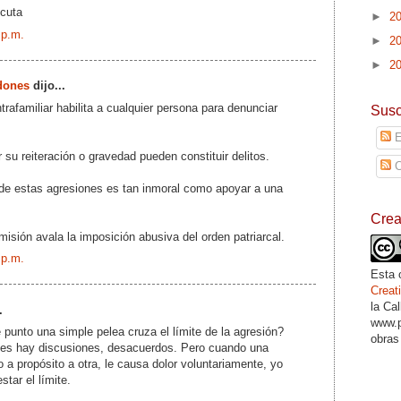
cuta
►
2
 p.m.
►
2
►
2
dones
dijo...
ntrafamiliar habilita a cualquier persona para denunciar
Susc
E
 su reiteración o gravedad pueden constituir delitos.
C
 de estas agresiones es tan inmoral como apoyar a una
Cre
misión avala la imposición abusiva del orden patriarcal.
 p.m.
Esta 
Crea
la Ca
.
www.p
unto una simple pelea cruza el límite de la agresión?
obras
ones hay discusiones, desacuerdos. Pero cuando una
 a propósito a otra, le causa dolor voluntariamente, yo
star el límite.