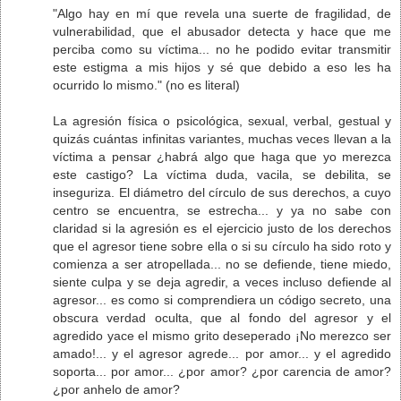
"Algo hay en mí que revela una suerte de fragilidad, de
vulnerabilidad, que el abusador detecta y hace que me
perciba como su víctima... no he podido evitar transmitir
este estigma a mis hijos y sé que debido a eso les ha
ocurrido lo mismo." (no es literal)
La agresión física o psicológica, sexual, verbal, gestual y
quizás cuántas infinitas variantes, muchas veces llevan a la
víctima a pensar ¿habrá algo que haga que yo merezca
este castigo? La víctima duda, vacila, se debilita, se
inseguriza. El diámetro del círculo de sus derechos, a cuyo
centro se encuentra, se estrecha... y ya no sabe con
claridad si la agresión es el ejercicio justo de los derechos
que el agresor tiene sobre ella o si su círculo ha sido roto y
comienza a ser atropellada... no se defiende, tiene miedo,
siente culpa y se deja agredir, a veces incluso defiende al
agresor... es como si comprendiera un código secreto, una
obscura verdad oculta, que al fondo del agresor y el
agredido yace el mismo grito deseperado ¡No merezco ser
amado!... y el agresor agrede... por amor... y el agredido
soporta... por amor... ¿por amor? ¿por carencia de amor?
¿por anhelo de amor?