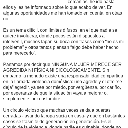
cercanías, he ido hasta
ellos y les he informado sobre lo que acabo de ver. En
algunas oportunidades me han tomado en cuenta, en otras
no.
Es un tema difícil, con límites difusos, en el que nadie se
quiere involucrar, donde pocos están dispuestos a
intervenir, muchos tapan su boca con frases como “no es mi
problema” y otros tantos piensan “algo debe haber hecho
para merecerlo”.
Partamos por decir que NINGUNA MUJER MERECE SER
AGREDIDA NI FÍSICA NI SICOLÓGICAMENTE. Sin
embargo, a menudo existe una responsabilidad compartida
en la llamada violencia doméstica: uno agrede y el otro “se
deja” agredir, ya sea por miedo, por vergüenza, por cariño,
por esperanza de que la situación vaya a mejorar o,
simplemente, por costumbre.
Un círculo vicioso que muchas veces se da a puertas
cerradas -lavando la ropa sucia en casa- y que en bastantes
casos se trasmite de generación en generación. Es el
círculo de la violencia, donde nadie es culpable, donde no