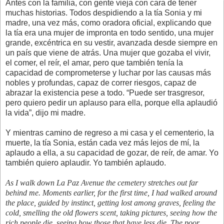
Antes con la familia, con gente vieja con cara de tener
muchas historias. Todos despidiendo a la tía Sonia y mi
madre, una vez más, como oradora oficial, explicando que
la tía era una mujer de impronta en todo sentido, una mujer
grande, excéntrica en su vestir, avanzada desde siempre en
un país que viene de atrás. Una mujer que gozaba el vivir,
el comer, el reír, el amar, pero que también tenía la
capacidad de comprometerse y luchar por las causas más
nobles y profundas, capaz de correr riesgos, capaz de
abrazar la existencia pese a todo. “Puede ser trasgresor,
pero quiero pedir un aplauso para ella, porque ella aplaudió
la vida”, dijo mi madre.
Y mientras camino de regreso a mi casa y el cementerio, la
muerte, la tía Sonia, están cada vez más lejos de mí, la
aplaudo a ella, a su capacidad de gozar, de reír, de amar. Yo
también quiero aplaudir. Yo también aplaudo.
As I walk down La Paz Avenue the cemetery stretches out far
behind me. Moments earlier, for the first time, I had walked around
the place, guided by instinct, getting lost among graves, feeling the
cold, smelling the old flowers scent, taking pictures, seeing how the
rich people die, seeing how those that have less die. The poor