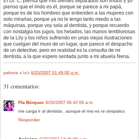
El Dr. C. piensa que mis dientes separados son lindos y yo
pienso que el lindo es él, porque se parece a mi papá,
porque es de los hombres que entienden a las mujeres con
solo mirarlas, porque ya no le tengo tanto miedo a las
máquinas, porque voy sola al dentista, y porque recuerdo
con nostalgia los jugos, los helados, las manos temblorosas
de la Lily y los niños sufriendo en unas viejas ilustraciones
que cuelgan del muro de un lugar, que parece el despacho
de un detective, pero en realidad es la consulta de mi
dentista, a la que espero sentada junto a mi abuela Nena.
paloma
a la/s
6/20/2007 01:49:00 a.m.
31 comentarios:
Pía Bórquez
6/20/2007 06:42:00 a.m.
me carga ir al dentista , aunque el mio es re simpatico.
Responder
Anónimo
6/20/2007 12:46:00 p.m.