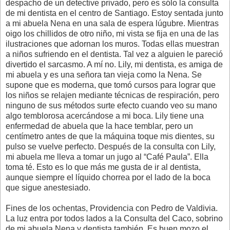
despacho de un detective privado, pero es sólo la consulta
de mi dentista en el centro de Santiago. Estoy sentada junto
a mi abuela Nena en una sala de espera lúgubre. Mientras
oigo los chillidos de otro niño, mi vista se fija en una de las
ilustraciones que adornan los muros. Todas ellas muestran
a niños sufriendo en el dentista. Tal vez a alguien le pareció
divertido el sarcasmo. A mí no. Lily, mi dentista, es amiga de
mi abuela y es una señora tan vieja como la Nena. Se
supone que es moderna, que tomó cursos para lograr que
los niños se relajen mediante técnicas de respiración, pero
ninguno de sus métodos surte efecto cuando veo su mano
algo temblorosa acercándose a mi boca. Lily tiene una
enfermedad de abuela que la hace temblar, pero un
centímetro antes de que la máquina toque mis dientes, su
pulso se vuelve perfecto. Después de la consulta con Lily,
mi abuela me lleva a tomar un jugo al “Café Paula”. Ella
toma té. Esto es lo que más me gusta de ir al dentista,
aunque siempre el líquido chorrea por el lado de la boca
que sigue anestesiado.
Fines de los ochentas, Providencia con Pedro de Valdivia.
La luz entra por todos lados a la Consulta del Caco, sobrino
de mi abuela Nena y dentista también. Es buen mozo el