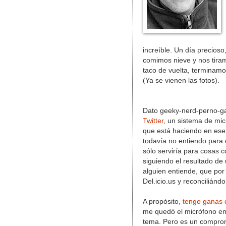
increíble. Un día precios
comimos nieve y nos tira
taco de vuelta, termina
(Ya se vienen las fotos).
Dato geeky-nerd-perno-ga
Twitter
, un sistema de mic
que está haciendo en ese
todavía no entiendo para 
sólo serviría para cosas c
siguiendo el resultado de
alguien entiende, que po
Del.icio.us y reconcilián
A propósito,
tengo ganas 
me quedó el micrófono en 
tema. Pero es un compromi