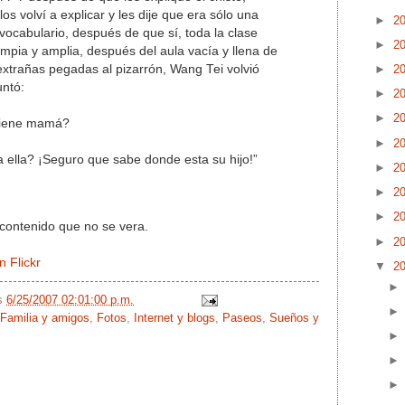
s volví a explicar y les dije que era sólo una
►
2
vocabulario, después de que sí, toda la clase
►
2
limpia y amplia, después del aula vacía y llena de
►
2
 extrañas pegadas al pizarrón, Wang Tei volvió
ntó:
►
2
►
2
tiene mamá?
►
2
 a ella? ¡Seguro que sabe donde esta su hijo!”
►
2
►
2
►
2
 contenido que no se vera.
►
2
 Flickr
▼
2
/s
6/25/2007 02:01:00 p.m.
Familia y amigos
,
Fotos
,
Internet y blogs
,
Paseos
,
Sueños y