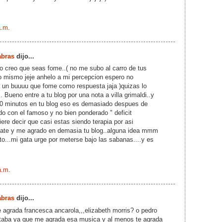
a.m.
abras
dijo...
o creo que seas fome..( no me subo al carro de tus
o mismo jeje anhelo a mi percepcion espero no
a un buuuu que fome como respuesta jaja )quizas lo
.. Bueno entre a tu blog por una nota a villa grimaldi..y
10 minutos en tu blog eso es demasiado despues de
o con el famoso y no bien ponderado " deficit
iere decir que casi estas siendo terapia por asi
idate y me agrado en demasia tu blog..alguna idea mmm
o...mi gata urge por meterse bajo las sabanas....y es
a.m.
abras
dijo...
e agrada francesca ancarola,,,elizabeth morris? o pedro
ntaba ya que me agrada esa musica y al menos te agrada