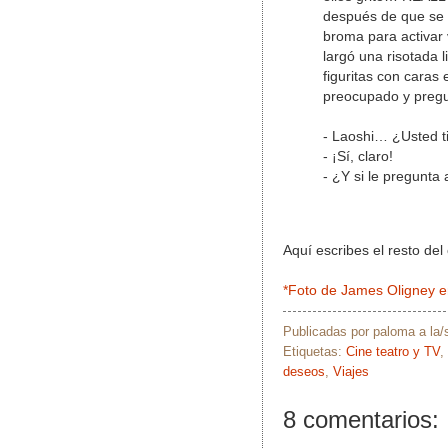
después de que se lo
broma para activar 
largó una risotada 
figuritas con caras
preocupado y pregu
- Laoshi… ¿Usted 
- ¡Sí, claro!
- ¿Y si le pregunta
Aquí escribes el resto del
*Foto de James Oligney en
Publicadas por
paloma
a la
Etiquetas:
Cine teatro y TV
,
deseos
,
Viajes
8 comentarios: