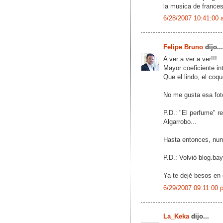
la musica de frances
6/28/2007 10:41:00 
Felipe Bruno
dijo...
A ver a ver a ver!!!
Mayor coeficiente i
Que el lindo, el coqu
No me gusta esa foto
P.D.: "El perfume" r
Algarrobo...
Hasta entonces, nunc
P.D.: Volvió blog.bay
Ya te dejé besos en 
6/29/2007 09:11:00 
La_Keka
dijo...