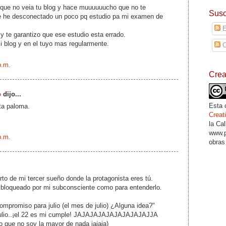
ue no veia tu blog y hace muuuuuucho que no te
Susc
e he desconectado un poco pq estudio pa mi examen de
E
 te garantizo que ese estudio esta errado.
 blog y en el tuyo mas regularmente.
C
p.m.
Cre
o
dijo...
Esta 
lta paloma.
Crea
la Ca
www.p
p.m.
obras
rto de mi tercer sueño donde la protagonista eres tú.
bloqueado por mi subconsciente como para entenderlo.
compromiso para julio (el mes de julio) ¿Alguna idea?"
..julio..¡el 22 es mi cumple! JAJAJAJAJAJAJAJAJAJJA
o que no soy la mayor de nada jajaja)