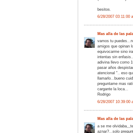
besitos.
6/28/2007 03:11:00 
Mas alla de las pal
vamos tu puedes...n
amigos que opinan l
equivocarme sino ir
intentas sin enfasis.
adivina llevo como 
pasar años despistad
atencional ".. eso qu
llamarlo...bueno cu
preguntame mas ratit
cargante la loca...
Rodrigo
6/28/2007 10:39:00 
Mas alla de las pal
a se me olvidaba,,,t
aznar?...solo pregu