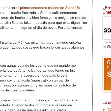
¿Ere
an a hacer el
primer encuentro chileno de Stand Up
Únet
 es mi sueño frustrado. ¿Seré lo suficientemente
 creo, de hecho soy bien fome y mis amigos se ríen de
 Lo sé. (Esto es falsa modestia para que ellos digan, “no
y alimenten mi ego en el día de hoy… Pero de verdad
Comu
 historia de Mónica, mi amiga argentina que enseña
de Ch
ce que hay dos cosas que hacen felices a sus alumnos:
.
 con ganas cuando les cuento que mi marido me
o la foto de Antonio Banderas, que tengo un hijo
omento no me acuerdo en que país lo dejé
hora soy una laoshi (maestra) con un par de
chinos, por supuesto, ¡y les muestro las fotos de
 y de José Luis Vélez!
grupos, la broma no funcionó, sobre todo la parte
Lo q
olvidado. Cuando lo dije por primera vez uno de
►
2
? Y después de que les expliqué el chiste,