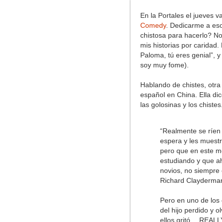
En la Portales el jueves v
Comedy
. Dedicarme a eso
chistosa para hacerlo? No
mis historias por caridad.
Paloma, tú eres genial”, 
soy muy fome).
Hablando de chistes, otra
español en China. Ella di
las golosinas y los chistes
“Realmente se ríen
espera y les muestr
pero que en este m
estudiando y que a
novios, no siempre 
Richard Clayderman
Pero en uno de los 
del hijo perdido y 
ellos gritó… REALLY