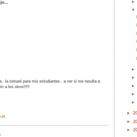
jo...
a.. la tomaré para mis estudiantes.. a ver si me resulta a
r a los otros!!!!!
►
2
p.m.
►
2
►
2
.