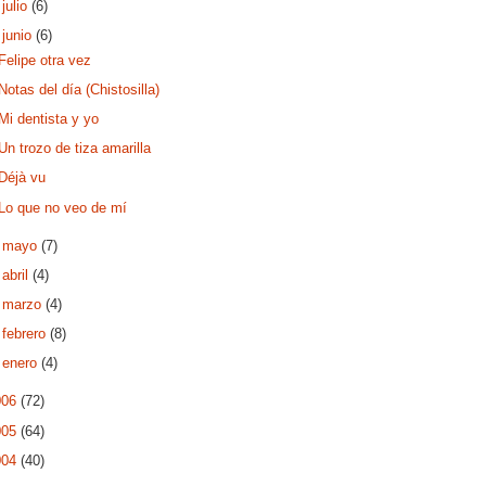
►
julio
(6)
▼
junio
(6)
Felipe otra vez
Notas del día (Chistosilla)
Mi dentista y yo
Un trozo de tiza amarilla
Déjà vu
Lo que no veo de mí
►
mayo
(7)
►
abril
(4)
►
marzo
(4)
►
febrero
(8)
►
enero
(4)
006
(72)
005
(64)
004
(40)