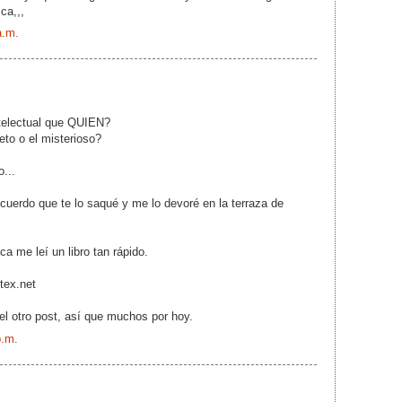
ca,,,
a.m.
ntelectual que QUIEN?
eto o el misterioso?
...
ecuerdo que te lo saqué y me lo devoré en la terraza de
a me leí un libro tan rápido.
tex.net
el otro post, así que muchos por hoy.
p.m.