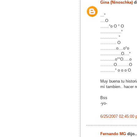
Gina (Ninoschka)
di
...°
....O
.......°o O ° O
.................°
.............. °
............. O
.............o....o°o
.................O....°
............o°°O.....o
...........O..........O
............° o o o O
Muy buena tu histori
mí tambien.. hacer reí
Bss
-yo-
6/25/2007 02:45:00 
Fernando MG
dijo..