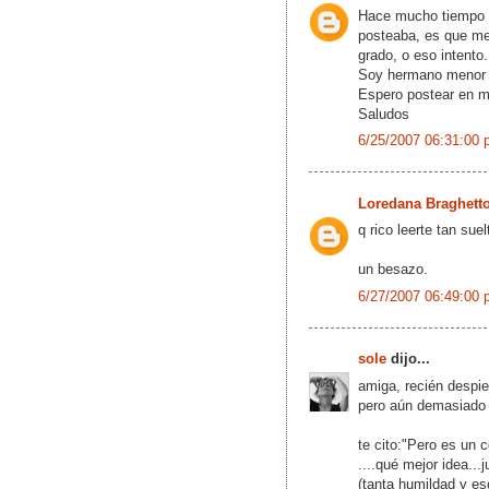
Hace mucho tiempo q
posteaba, es que m
grado, o eso intento.
Soy hermano menor y
Espero postear en mi
Saludos
6/25/2007 06:31:00 
Loredana Braghett
q rico leerte tan sue
un besazo.
6/27/2007 06:49:00 
sole
dijo...
amiga, recién despie
pero aún demasiado 
te cito:"Pero es un 
....qué mejor idea.
(tanta humildad y es