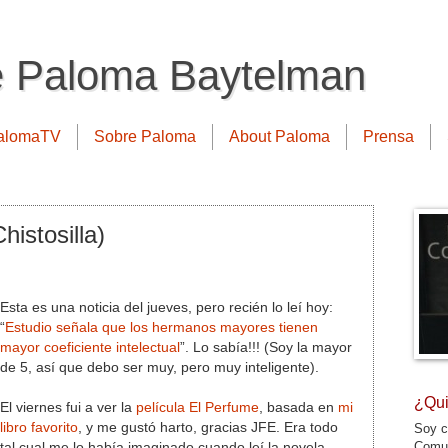
e Paloma Baytelman
alomaTV
Sobre Paloma
About Paloma
Prensa
histosilla)
Esta es una noticia del jueves, pero recién lo leí hoy:
“
Estudio señala que los hermanos mayores tienen
mayor coeficiente intelectual
”. Lo sabía!!! (Soy la mayor
de 5, así que debo ser muy, pero muy inteligente).
¿Qui
El viernes fui a ver la
película El Perfume
, basada en
mi
libro favorito
, y me gustó harto, gracias JFE. Era todo
Soy c
Comun
tal cual me lo había imaginado cuando leí la novela,