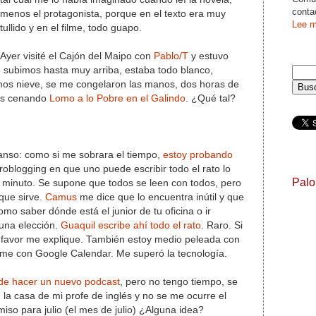
conta
menos el protagonista, porque en el texto era muy
Lee m
tullido y en el filme, todo guapo.
Ayer visité el Cajón del Maipo con
Pablo/T
y estuvo
o, subimos hasta muy arriba, estaba todo blanco,
mos nieve, se me congelaron las manos, dos horas de
mos cenando
Lomo a lo Pobre en el Galindo
. ¿Qué tal?
nso: como si me sobrara el tiempo,
estoy probando
roblogging en que uno puede escribir todo el rato lo
Pal
 minuto. Se supone que todos se leen con todos, pero
que sirve.
Camus
me dice que lo encuentra inútil y que
omo saber dónde está el junior de tu oficina o ir
 una elección.
Guaquil escribe ahí todo el rato
. Raro. Si
r favor me explique. También estoy medio peleada con
dome con Google Calendar. Me superó la tecnología.
de hacer un nuevo podcast
, pero no tengo tiempo, se
la casa de mi profe de inglés y no se me ocurre el
so para julio (el mes de julio) ¿Alguna idea?