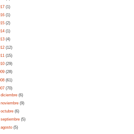
017
(1)
016
(1)
015
(2)
014
(1)
013
(4)
012
(12)
011
(15)
010
(29)
009
(28)
008
(61)
007
(70)
►
diciembre
(6)
►
noviembre
(9)
►
octubre
(6)
►
septiembre
(5)
►
agosto
(5)