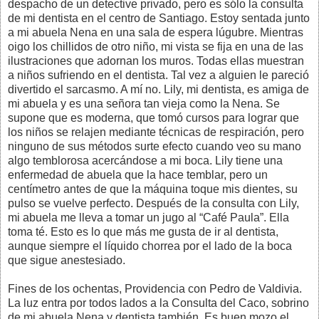
despacho de un detective privado, pero es sólo la consulta
de mi dentista en el centro de Santiago. Estoy sentada junto
a mi abuela Nena en una sala de espera lúgubre. Mientras
oigo los chillidos de otro niño, mi vista se fija en una de las
ilustraciones que adornan los muros. Todas ellas muestran
a niños sufriendo en el dentista. Tal vez a alguien le pareció
divertido el sarcasmo. A mí no. Lily, mi dentista, es amiga de
mi abuela y es una señora tan vieja como la Nena. Se
supone que es moderna, que tomó cursos para lograr que
los niños se relajen mediante técnicas de respiración, pero
ninguno de sus métodos surte efecto cuando veo su mano
algo temblorosa acercándose a mi boca. Lily tiene una
enfermedad de abuela que la hace temblar, pero un
centímetro antes de que la máquina toque mis dientes, su
pulso se vuelve perfecto. Después de la consulta con Lily,
mi abuela me lleva a tomar un jugo al “Café Paula”. Ella
toma té. Esto es lo que más me gusta de ir al dentista,
aunque siempre el líquido chorrea por el lado de la boca
que sigue anestesiado.
Fines de los ochentas, Providencia con Pedro de Valdivia.
La luz entra por todos lados a la Consulta del Caco, sobrino
de mi abuela Nena y dentista también. Es buen mozo el