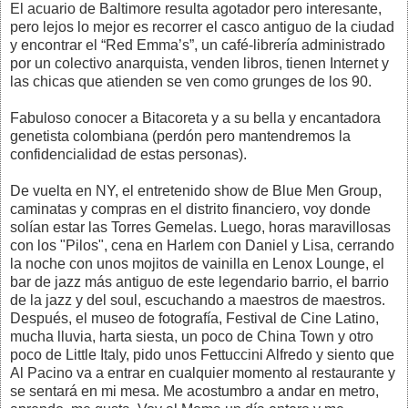
El acuario de Baltimore resulta agotador pero interesante,
pero lejos lo mejor es recorrer el casco antiguo de la ciudad
y encontrar el “Red Emma’s”, un café-librería administrado
por un colectivo anarquista, venden libros, tienen Internet y
las chicas que atienden se ven como grunges de los 90.
Fabuloso conocer a Bitacoreta y a su bella y encantadora
genetista colombiana (perdón pero mantendremos la
confidencialidad de estas personas).
De vuelta en NY, el entretenido show de Blue Men Group,
caminatas y compras en el distrito financiero, voy donde
solían estar las Torres Gemelas. Luego, horas maravillosas
con los "Pilos", cena en Harlem con Daniel y Lisa, cerrando
la noche con unos mojitos de vainilla en Lenox Lounge, el
bar de jazz más antiguo de este legendario barrio, el barrio
de la jazz y del soul, escuchando a maestros de maestros.
Después, el museo de fotografía, Festival de Cine Latino,
mucha lluvia, harta siesta, un poco de China Town y otro
poco de Little Italy, pido unos Fettuccini Alfredo y siento que
Al Pacino va a entrar en cualquier momento al restaurante y
se sentará en mi mesa. Me acostumbro a andar en metro,