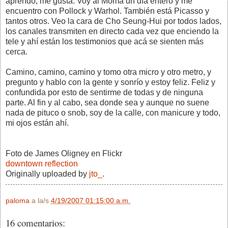
aprendo, me gusta. Voy al Moma un día entero y me
encuentro con Pollock y Warhol. También está Picasso y
tantos otros. Veo la cara de Cho Seung-Hui por todos lados,
los canales transmiten en directo cada vez que enciendo la
tele y ahí están los testimonios que acá se sienten más
cerca.
Camino, camino, camino y tomo otra micro y otro metro, y
pregunto y hablo con la gente y sonrío y estoy feliz. Feliz y
confundida por esto de sentirme de todas y de ninguna
parte. Al fin y al cabo, sea donde sea y aunque no suene
nada de pituco o snob, soy de la calle, con manicure y todo,
mi ojos están ahí.
Foto de James Oligney en Flickr
downtown reflection
Originally uploaded by
jto_
.
paloma
a la/s
4/19/2007 01:15:00 a.m.
16 comentarios: