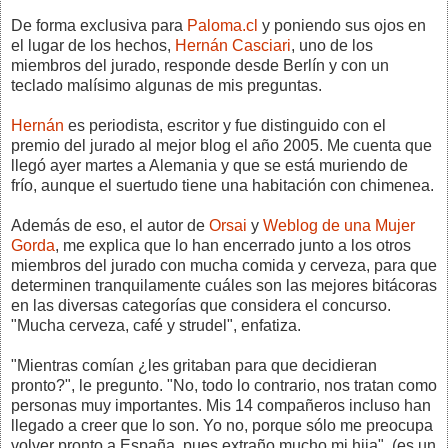
De forma exclusiva para
Paloma.cl
y poniendo sus ojos en
el lugar de los hechos,
Hernán Casciari
, uno de los
miembros del jurado, responde desde Berlín y con un
teclado malísimo algunas de mis preguntas.
Hernán
es periodista, escritor y fue distinguido con el
premio del jurado al mejor blog el año 2005. Me cuenta que
llegó ayer martes a Alemania y que se está muriendo de
frío, aunque el suertudo tiene una habitación con chimenea.
Además de eso, el autor de
Orsai
y
Weblog de una Mujer
Gorda
, me explica que lo han encerrado junto a los otros
miembros del jurado con mucha comida y cerveza, para que
determinen tranquilamente cuáles son las mejores bitácoras
en las diversas categorías que considera el concurso.
"Mucha cerveza, café y strudel", enfatiza.
"Mientras comían ¿les gritaban para que decidieran
pronto?", le pregunto. "No, todo lo contrario, nos tratan como
personas muy importantes. Mis 14 compañeros incluso han
llegado a creer que lo son. Yo no, porque sólo me preocupa
volver pronto a España, pues extraño mucho mi hija", (es un