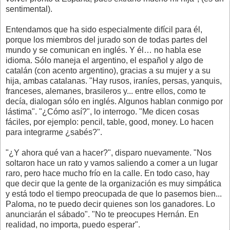
sentimental).
Entendamos que ha sido especialmente difícil para él,
porque los miembros del jurado son de todas partes del
mundo y se comunican en inglés. Y él… no habla ese
idioma. Sólo maneja el argentino, el español y algo de
catalán (con acento argentino), gracias a su mujer y a su
hija, ambas catalanas. "Hay rusos, iraníes, persas, yanquis,
franceses, alemanes, brasileros y... entre ellos, como te
decía, dialogan sólo en inglés. Algunos hablan conmigo por
lástima". "¿Cómo así?", lo interrogo. "Me dicen cosas
fáciles, por ejemplo: pencil, table, good, money. Lo hacen
para integrarme ¿sabés?".
"¿Y ahora qué van a hacer?", disparo nuevamente. "Nos
soltaron hace un rato y vamos saliendo a comer a un lugar
raro, pero hace mucho frío en la calle. En todo caso, hay
que decir que la gente de la organización es muy simpática
y está todo el tiempo preocupada de que lo pasemos bien...
Paloma, no te puedo decir quienes son los ganadores. Lo
anunciarán el sábado". "No te preocupes Hernán. En
realidad, no importa, puedo esperar".