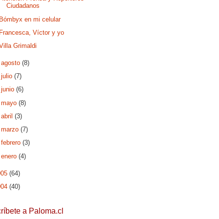
Ciudadanos
Bómbyx en mi celular
Francesca, Víctor y yo
Villa Grimaldi
►
agosto
(8)
►
julio
(7)
►
junio
(6)
►
mayo
(8)
►
abril
(3)
►
marzo
(7)
►
febrero
(3)
►
enero
(4)
005
(64)
004
(40)
ríbete a Paloma.cl