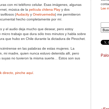
conta
uras con mi teléfono celular. Esas imágenes, algunas
Lee m
ernet, música de la
película chilena Play
y dos
avillosos (
Audacity
y
Onetruemedia
) me permitieron
 documental hecho completamente por mí.
 y el audio deja mucho que desear, pero estoy
e micro trabajo que dura sólo tres minutos y habla sobre
tura que hubo en Chile durante la dictadura de Pinochet.
ncéntrense en las palabras de estas mujeres. La
m, mi madre, quien nunca estuvo detenida allí, pero
Pal
s suyas no tuvieron la misma suerte… Estos son sus
nk directo, pinche aquí.