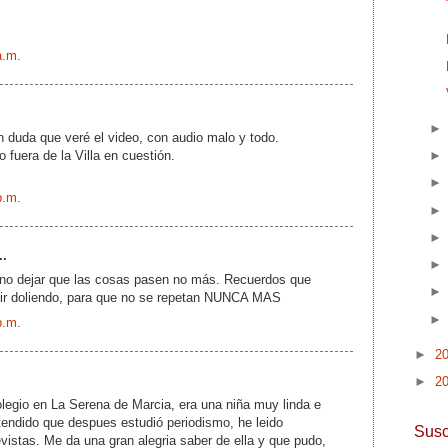
a.m.
 duda que veré el video, con audio malo y todo.
fuera de la Villa en cuestión.
p.m.
..
no dejar que las cosas pasen no más. Recuerdos que
ir doliendo, para que no se repetan NUNCA MAS
p.m.
►
2
►
2
legio en La Serena de Marcia, era una niña muy linda e
ntendido que despues estudió periodismo, he leido
Susc
vistas. Me da una gran alegria saber de ella y que pudo,