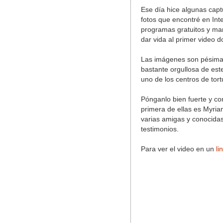
Ese día hice algunas capt
fotos que encontré en Int
programas gratuitos y mar
dar vida al primer video
Las imágenes son pésimas
bastante orgullosa de est
uno de los centros de tor
Pónganlo bien fuerte y co
primera de ellas es Myria
varias amigas y conocida
testimonios.
Para ver el video en un
li