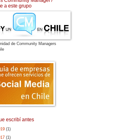
s Community Manager?
e a este grupo
nidad de Community Managers
ile
ue escribí antes
019
(1)
017
(1)