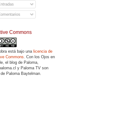
ntradas
omentarios
ative Commons
obra está bajo una
licencia de
tive Commons
. Con los Ojos en
lle, el blog de Paloma,
aloma.cl y Paloma TV son
 de Paloma Baytelman.