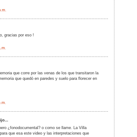
p.m.
o, gracias por eso !
a.m.
moria que corre por las venas de los que transitaron la
memoria que quedó en paredes y suelo para florecer en
p.m.
jo...
nero ¿fonodocumental? o como se llame. La Villa
 para que esa este video y las interpretaciones que