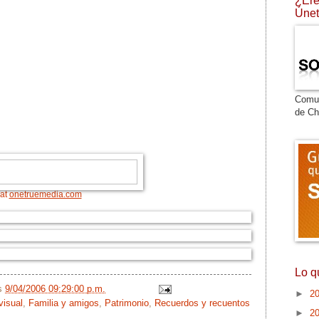
¿Ere
Únet
Comu
de Ch
 at
onetruemedia.com
Lo q
/s
9/04/2006 09:29:00 p.m.
►
2
visual
,
Familia y amigos
,
Patrimonio
,
Recuerdos y recuentos
►
2