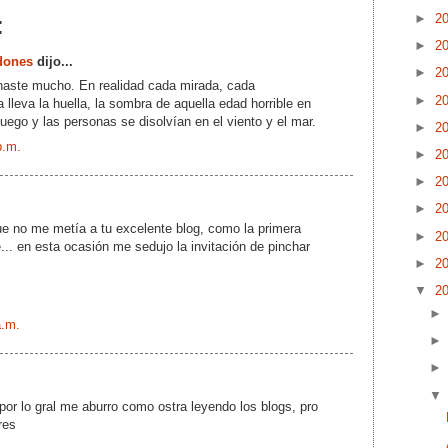
►
2
:
►
2
dones
dijo...
►
2
aste mucho. En realidad cada mirada, cada
►
2
 lleva la huella, la sombra de aquella edad horrible en
fuego y las personas se disolvían en el viento y el mar.
►
2
p.m.
►
2
►
2
►
2
e no me metía a tu excelente blog, como la primera
►
2
e... en esta ocasión me sedujo la invitación de pinchar
►
2
▼
2
a.m.
por lo gral me aburro como ostra leyendo los blogs, pro
res