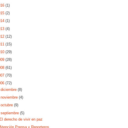
016
(1)
015
(2)
014
(1)
013
(4)
012
(12)
011
(15)
010
(29)
009
(28)
008
(61)
007
(70)
006
(72)
►
diciembre
(8)
►
noviembre
(4)
►
octubre
(9)
▼
septiembre
(5)
El derecho de vivir en paz
Atención Prensa y Reporteros