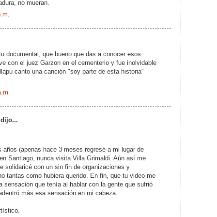
adura, no mueran.
p.m.
tu documental, que bueno que das a conocer esos
ve con el juez Garzon en el cementerio y fue inolvidable
llapu canto una canción "soy parte de esta historia"
a.m.
dijo...
es años (apenas hace 3 meses regresé a mi lugar de
 en Santiago, nunca visita Villa Grimaldi. Aún así me
e solidaricé con un sin fin de organizaciones y
no tantas como hubiera querido. En fin, que tu video me
 sensación que tenía al hablar con la gente que sufrió
e adentró más esa sensación en mi cabeza.
tístico.