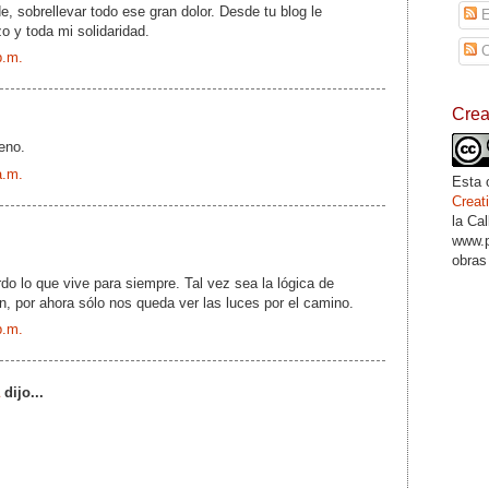
e, sobrellevar todo ese gran dolor. Desde tu blog le
E
 y toda mi solidaridad.
C
p.m.
Cre
eno.
a.m.
Esta 
Crea
la Ca
www.p
obras
rdo lo que vive para siempre. Tal vez sea la lógica de
, por ahora sólo nos queda ver las luces por el camino.
p.m.
dijo...