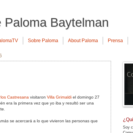
e Paloma Baytelman
alomaTV
Sobre Paloma
About Paloma
Prensa
6
los Castresana
visitaron
Villa Grimaldi
el domingo 27
n era la primera vez que yo iba y resultó ser una
te.
¿Qui
jamás se acercará a lo que vivieron las personas que
Soy c
Comun