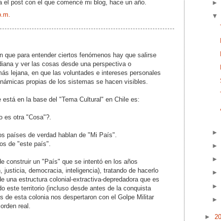
da
el post con el que comencé mi blog
, hace un año.
p.m.
n que para entender ciertos fenómenos hay que salirse
diana y ver las cosas desde una perspectiva o
ás lejana, en que las voluntades e intereses personales
námicas propias de los sistemas se hacen visibles.
 está en la base del "Tema Cultural" en Chile es:
o es otra "Cosa"?.
os países de verdad hablan de "Mi País".
os de "este país".
 construir un "País" que se intentó en los años
 justicia, democracia, inteligencia), tratando de hacerlo
de una estructura colonial-extractiva-depredadora que es
o este territorio (incluso desde antes de la conquista
s de esta colonia nos despertaron con el Golpe Militar
orden real.
►
2