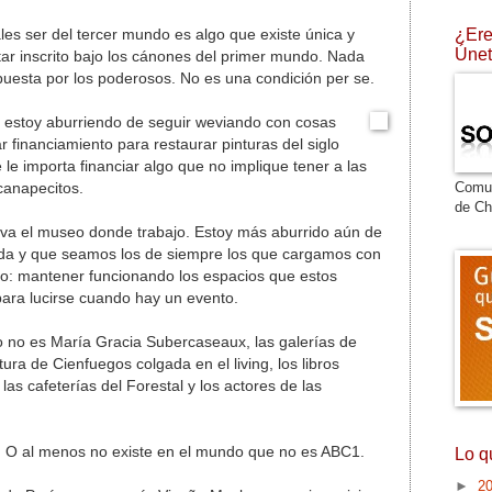
¿Ere
s ser del tercer mundo es algo que existe única y
Únet
ar inscrito bajo los cánones del primer mundo. Nada
uesta por los poderosos. No es una condición per se.
 estoy aburriendo de seguir weviando con cosas
 financiamiento para restaurar pinturas del siglo
 le importa financiar algo que no implique tener a las
Comu
canapecitos.
de Ch
eva el museo donde trabajo. Estoy más aburrido aún de
ada y que seamos los de siempre los que cargamos con
to: mantener funcionando los espacios que estos
ara lucirse cuando hay un evento.
eno no es María Gracia Subercaseaux, las galerías de
ura de Cienfuegos colgada en el living, los libros
as cafeterías del Forestal y los actores de las
e. O al menos no existe en el mundo que no es ABC1.
Lo q
►
2