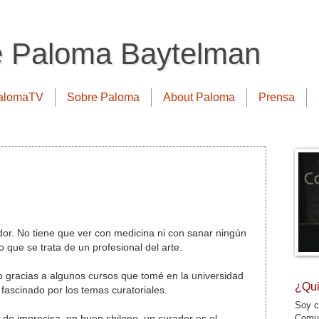
e Paloma Baytelman
alomaTV
Sobre Paloma
About Paloma
Prensa
or. No tiene que ver con medicina ni con sanar ningún
no que se trata de un profesional del arte.
o gracias a algunos cursos que tomé en la universidad
¿Qui
fascinado por los temas curatoriales.
Soy c
Comun
de imprecisa, en buen chileno, un curador es el