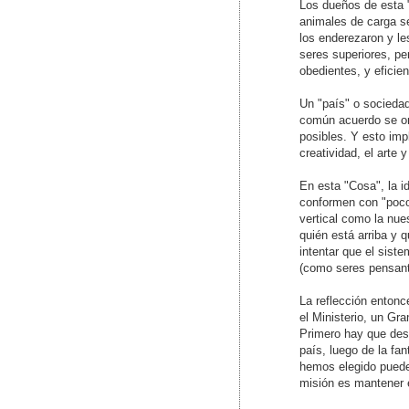
Los dueños de esta "
animales de carga se
los enderezaron y l
seres superiores, pe
obedientes, y eficie
Un "país" o socieda
común acuerdo se org
posibles. Y esto impl
creatividad, el arte y
En esta "Cosa", la 
conformen con "poco
vertical como la nue
quién está arriba y 
intentar que el sist
(como seres pensante
La reflección entonc
el Ministerio, un Gra
Primero hay que des
país, luego de la fa
hemos elegido puede
misión es mantener e