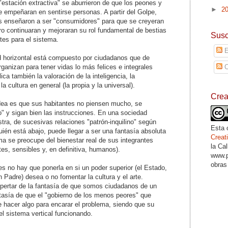
estación extractiva" se aburrieron de que los peones y
►
2
 empeñaran en sentirse personas. A partir del Golpe,
es enseñaron a ser "consumidores" para que se creyeran
ro continuaran y mejoraran su rol fundamental de bestias
Susc
ntes para el sistema.
E
d horizontal está compuesto por ciudadanos que de
anizan para tener vidas lo más felices e integrales
C
ica también la valoración de la inteligencia, la
 la cultura en general (la propia y la universal).
Cre
idea es que sus habitantes no piensen mucho, se
" y sigan bien las instrucciones. En una sociedad
stra, de sucesivas relaciones "patrón-inquilino" según
Esta 
quién está abajo, puede llegar a ser una fantasía absoluta
Crea
ema se preocupe del bienestar real de sus integrantes
la Ca
s, sensibles y, en definitiva, humanos).
www.p
obras
es no hay que ponerla en si un poder superior (el Estado,
n Padre) desea o no fomentar la cultura y el arte.
pertar de la fantasía de que somos ciudadanos de un
ntasía de que el "gobierno de los menos peores" que
 hacer algo para encarar el problema, siendo que su
l sistema vertical funcionando.