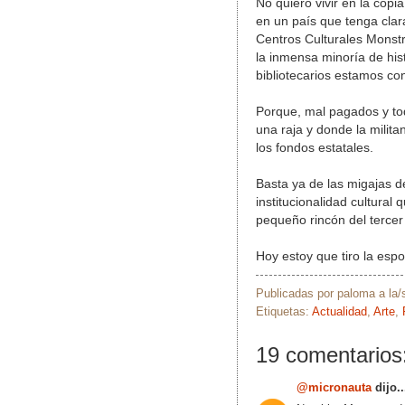
No quiero vivir en la cop
en un país que tenga cla
Centros Culturales Monstr
la inmensa minoría de hist
bibliotecarios estamos co
Porque, mal pagados y to
una raja y donde la milita
los fondos estatales.
Basta ya de las migajas 
institucionalidad cultural
pequeño rincón del terce
Hoy estoy que tiro la espon
Publicadas por
paloma
a la
Etiquetas:
Actualidad
,
Arte
,
19 comentarios
@micronauta
dijo..