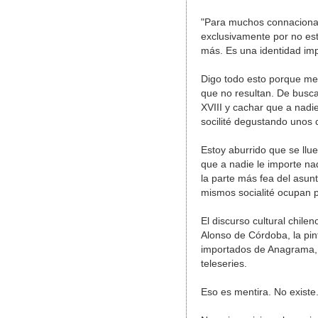
"Para muchos connacionale
exclusivamente por no est
más. Es una identidad imp
Digo todo esto porque me
que no resultan. De buscar
XVIII y cachar que a nadie
socilité degustando unos 
Estoy aburrido que se llu
que a nadie le importe n
la parte más fea del asun
mismos socialité ocupan p
El discurso cultural chil
Alonso de Córdoba, la pint
importados de Anagrama, l
teleseries.
Eso es mentira. No exist