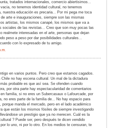
unta, tratados internacionales, comercio abiertisimos...
 vacia, no tenemos identidad cultural, no tenemos
ra, nuestra educación es precaria... Por mi pega me toca
 de arte e inauguraciones, siempre son las mismas
os artistas, los mismos canapé, los mismos que va a
as sociales de las revistas... Creo que son muy pocas las
o realmete interesadas en el arte, personas que dejan
o peso a peso por dar posibilidades culturales...
uerdo con lo expresado de tu amigo.
p.m.
ntigo en varios puntos. Pero creo que estamos cagados.
Chile no hay escena cultural. Un mal de la dictadura
lo más probable es que así sea. Se ofenden cuando
ra, por otra parte hay espectacularidad de comentarios
en familia, si no eres un Subercasaux o Lafourcade, por
a, no eres parte de la familia de... No hay espacio para
lo, porque manda el mercado, pero en el lado académico
a que están los mismos fósiles de siempre investigando
llevándose un prestigio que ya no merecen. Cuál es la
cultural ? Puede ser, pero después te dicen vendido
por lo uno, ni por lo otro. En los medios te censuran, te