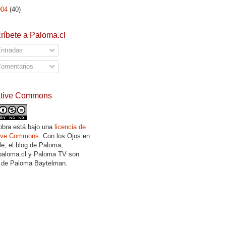
004
(40)
ríbete a Paloma.cl
ntradas
omentarios
ative Commons
obra está bajo una
licencia de
tive Commons
. Con los Ojos en
lle, el blog de Paloma,
aloma.cl y Paloma TV son
 de Paloma Baytelman.