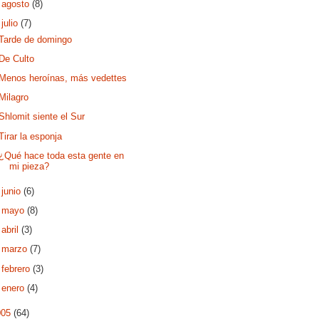
►
agosto
(8)
▼
julio
(7)
Tarde de domingo
De Culto
Menos heroínas, más vedettes
Milagro
Shlomit siente el Sur
Tirar la esponja
¿Qué hace toda esta gente en
mi pieza?
►
junio
(6)
►
mayo
(8)
►
abril
(3)
►
marzo
(7)
►
febrero
(3)
►
enero
(4)
005
(64)