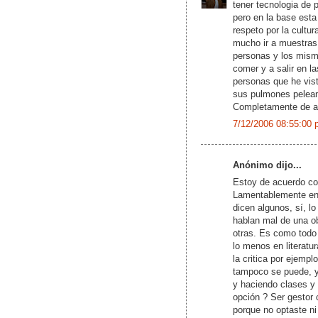
tener tecnologia de p
pero en la base esta
respeto por la cultu
mucho ir a muestras
personas y los mism
comer y a salir en l
personas que he vist
sus pulmones peleand
Completamente de ac
7/12/2006 08:55:00 
Anónimo dijo...
Estoy de acuerdo co
Lamentablemente en 
dicen algunos, sí, 
hablan mal de una ob
otras. Es como todo 
lo menos en literatur
la critica por ejemp
tampoco se puede, y
y haciendo clases y 
opción ? Ser gestor 
porque no optaste ni 