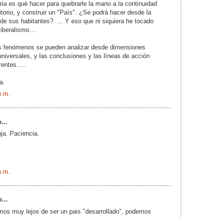
ria es qué hacer para quebrarle la mano a la continuidad
ritorio, y construir un "País". ¿Se podrá hacer desde la
de sus habitantes?. ... Y eso que ni siquiera he tocado
liberalismo....
s fenómenos se pueden analizar desde dimensiones
iversales, y las conclusiones y las líneas de acción
entes.....
a.
p.m.
...
nja. Paciencia.
p.m.
...
mos muy lejos de ser un pais "desarrollado", podemos