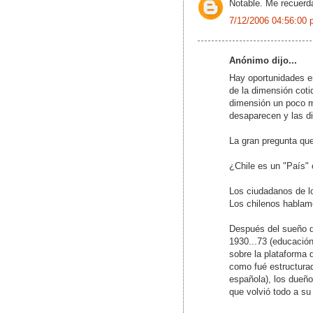
Notable. Me recuer
7/12/2006 04:56:00 
Anónimo dijo...
Hay oportunidades e
de la dimensión coti
dimensión un poco m
desaparecen y las di
La gran pregunta que
¿Chile es un "País" 
Los ciudadanos de l
Los chilenos hablam
Después del sueño de
1930...73 (educación,
sobre la plataforma 
como fué estructurad
española), los dueño
que volvió todo a su 