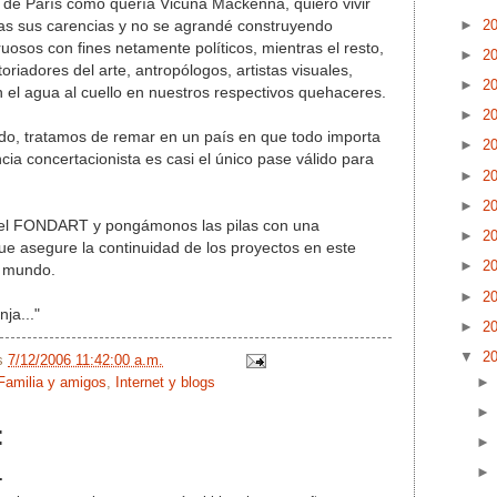
ia de París como quería Vicuña Mackenna, quiero vivir
►
2
ras sus carencias y no se agrandé construyendo
uosos con fines netamente políticos, mientras el resto,
►
2
oriadores del arte, antropólogos, artistas visuales,
►
2
n el agua al cuello en nuestros respectivos quehaceres.
►
2
do, tratamos de remar en un país en que todo importa
►
2
ncia concertacionista es casi el único pase válido para
►
2
►
2
del FONDART y pongámonos las pilas con una
►
2
 que asegure la continuidad de los proyectos en este
►
2
r mundo.
►
2
ja..."
►
2
▼
2
/s
7/12/2006 11:42:00 a.m.
Familia y amigos
,
Internet y blogs
:
.