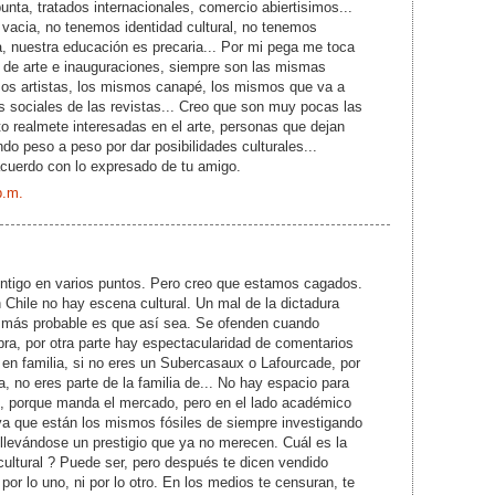
unta, tratados internacionales, comercio abiertisimos...
 vacia, no tenemos identidad cultural, no tenemos
ra, nuestra educación es precaria... Por mi pega me toca
 de arte e inauguraciones, siempre son las mismas
os artistas, los mismos canapé, los mismos que va a
as sociales de las revistas... Creo que son muy pocas las
o realmete interesadas en el arte, personas que dejan
o peso a peso por dar posibilidades culturales...
uerdo con lo expresado de tu amigo.
p.m.
ntigo en varios puntos. Pero creo que estamos cagados.
Chile no hay escena cultural. Un mal de la dictadura
lo más probable es que así sea. Se ofenden cuando
ra, por otra parte hay espectacularidad de comentarios
en familia, si no eres un Subercasaux o Lafourcade, por
a, no eres parte de la familia de... No hay espacio para
lo, porque manda el mercado, pero en el lado académico
a que están los mismos fósiles de siempre investigando
llevándose un prestigio que ya no merecen. Cuál es la
cultural ? Puede ser, pero después te dicen vendido
por lo uno, ni por lo otro. En los medios te censuran, te