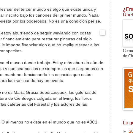
¿Ere
s ser del tercer mundo es algo que existe única y
Únet
ar inscrito bajo los cánones del primer mundo. Nada
uesta por los poderosos. No es una condición per se.
 estoy aburriendo de seguir weviando con cosas
 financiamiento para restaurar pinturas del siglo
 le importa financiar algo que no implique tener a las
Comu
canapecitos.
de Ch
eva el museo donde trabajo. Estoy más aburrido aún de
ada y que seamos los de siempre los que cargamos con
to: mantener funcionando los espacios que estos
ara lucirse cuando hay un evento.
eno no es María Gracia Subercaseaux, las galerías de
ura de Cienfuegos colgada en el living, los libros
as cafeterías del Forestal y los actores de las
e. O al menos no existe en el mundo que no es ABC1.
Lo q
►
2