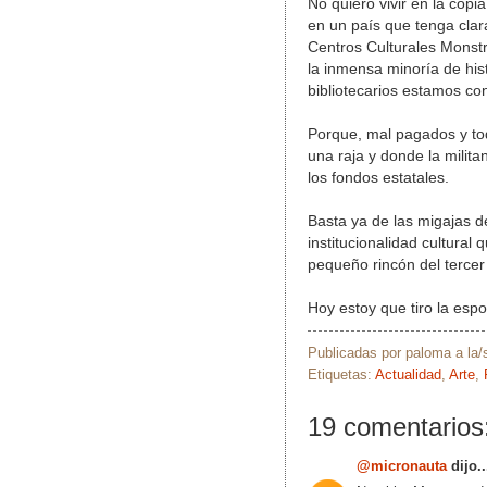
No quiero vivir en la cop
en un país que tenga cla
Centros Culturales Monstr
la inmensa minoría de hist
bibliotecarios estamos co
Porque, mal pagados y to
una raja y donde la milita
los fondos estatales.
Basta ya de las migajas 
institucionalidad cultural
pequeño rincón del terce
Hoy estoy que tiro la espon
Publicadas por
paloma
a la
Etiquetas:
Actualidad
,
Arte
,
19 comentarios
@micronauta
dijo..