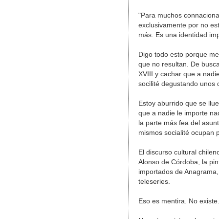
"Para muchos connacionale
exclusivamente por no est
más. Es una identidad imp
Digo todo esto porque me
que no resultan. De buscar
XVIII y cachar que a nadie
socilité degustando unos 
Estoy aburrido que se llu
que a nadie le importe n
la parte más fea del asun
mismos socialité ocupan p
El discurso cultural chil
Alonso de Córdoba, la pint
importados de Anagrama, l
teleseries.
Eso es mentira. No exist