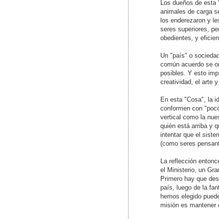
Los dueños de esta "
animales de carga se
los enderezaron y l
seres superiores, pe
obedientes, y eficie
Un "país" o socieda
común acuerdo se org
posibles. Y esto impl
creatividad, el arte y
En esta "Cosa", la 
conformen con "poco
vertical como la nue
quién está arriba y 
intentar que el sist
(como seres pensante
La reflección entonc
el Ministerio, un Gra
Primero hay que des
país, luego de la fa
hemos elegido puede
misión es mantener e