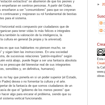
estación extractiva" se aburrieron de que los peones y
►
2
 empeñaran en sentirse personas. A partir del Golpe,
es enseñaron a ser "consumidores" para que se creyeran
ro continuaran y mejoraran su rol fundamental de bestias
Susc
ntes para el sistema.
E
d horizontal está compuesto por ciudadanos que de
anizan para tener vidas lo más felices e integrales
C
ica también la valoración de la inteligencia, la
 la cultura en general (la propia y la universal).
Cre
idea es que sus habitantes no piensen mucho, se
" y sigan bien las instrucciones. En una sociedad
stra, de sucesivas relaciones "patrón-inquilino" según
Esta 
quién está abajo, puede llegar a ser una fantasía absoluta
Crea
ema se preocupe del bienestar real de sus integrantes
la Ca
s, sensibles y, en definitiva, humanos).
www.p
obras
es no hay que ponerla en si un poder superior (el Estado,
n Padre) desea o no fomentar la cultura y el arte.
pertar de la fantasía de que somos ciudadanos de un
ntasía de que el "gobierno de los menos peores" que
 hacer algo para encarar el problema, siendo que su
l sistema vertical funcionando.