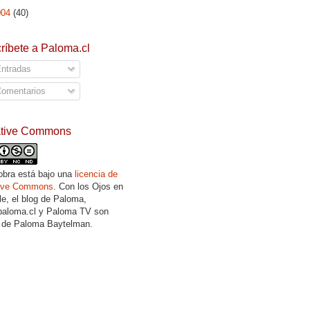
004
(40)
ríbete a Paloma.cl
ntradas
omentarios
ative Commons
obra está bajo una
licencia de
tive Commons
. Con los Ojos en
lle, el blog de Paloma,
aloma.cl y Paloma TV son
 de Paloma Baytelman.