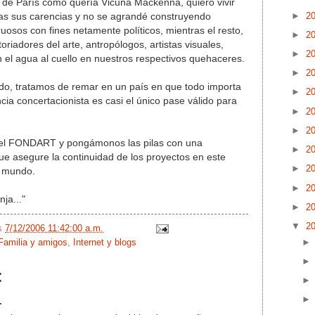
ia de París como quería Vicuña Mackenna, quiero vivir
►
2
ras sus carencias y no se agrandé construyendo
uosos con fines netamente políticos, mientras el resto,
►
2
oriadores del arte, antropólogos, artistas visuales,
►
2
n el agua al cuello en nuestros respectivos quehaceres.
►
2
do, tratamos de remar en un país en que todo importa
►
2
ncia concertacionista es casi el único pase válido para
►
2
►
2
del FONDART y pongámonos las pilas con una
►
2
 que asegure la continuidad de los proyectos en este
►
2
r mundo.
►
2
ja..."
►
2
▼
2
/s
7/12/2006 11:42:00 a.m.
Familia y amigos
,
Internet y blogs
:
.