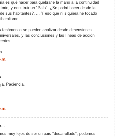
ria es qué hacer para quebrarle la mano a la continuidad
ritorio, y construir un "País". ¿Se podrá hacer desde la
de sus habitantes?. ... Y eso que ni siquiera he tocado
liberalismo....
s fenómenos se pueden analizar desde dimensiones
iversales, y las conclusiones y las líneas de acción
entes.....
a.
p.m.
...
nja. Paciencia.
p.m.
...
mos muy lejos de ser un pais "desarrollado", podemos