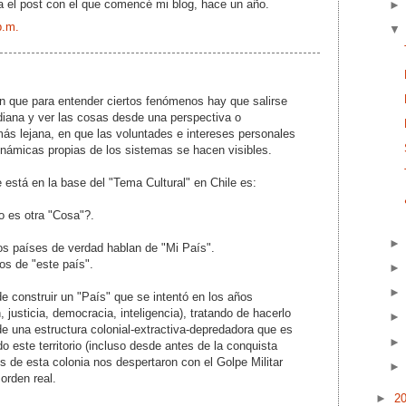
da
el post con el que comencé mi blog
, hace un año.
p.m.
n que para entender ciertos fenómenos hay que salirse
diana y ver las cosas desde una perspectiva o
ás lejana, en que las voluntades e intereses personales
námicas propias de los sistemas se hacen visibles.
 está en la base del "Tema Cultural" en Chile es:
o es otra "Cosa"?.
os países de verdad hablan de "Mi País".
os de "este país".
 construir un "País" que se intentó en los años
 justicia, democracia, inteligencia), tratando de hacerlo
de una estructura colonial-extractiva-depredadora que es
o este territorio (incluso desde antes de la conquista
s de esta colonia nos despertaron con el Golpe Militar
orden real.
►
2