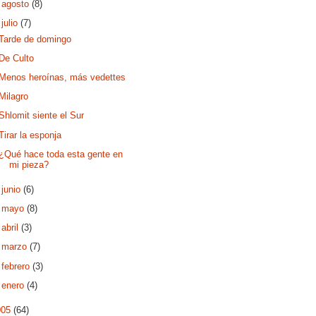
►
agosto
(8)
▼
julio
(7)
Tarde de domingo
De Culto
Menos heroínas, más vedettes
Milagro
Shlomit siente el Sur
Tirar la esponja
¿Qué hace toda esta gente en
mi pieza?
►
junio
(6)
►
mayo
(8)
►
abril
(3)
►
marzo
(7)
►
febrero
(3)
►
enero
(4)
005
(64)