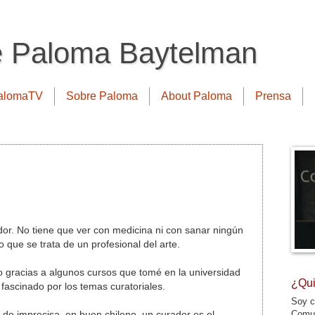
e Paloma Baytelman
alomaTV
Sobre Paloma
About Paloma
Prensa
or. No tiene que ver con medicina ni con sanar ningún
no que se trata de un profesional del arte.
o gracias a algunos cursos que tomé en la universidad
¿Qui
fascinado por los temas curatoriales.
Soy c
Comun
de imprecisa, en buen chileno, un curador es el