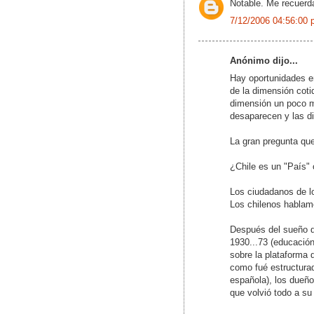
Notable. Me recuer
7/12/2006 04:56:00 
Anónimo dijo...
Hay oportunidades e
de la dimensión coti
dimensión un poco m
desaparecen y las di
La gran pregunta que
¿Chile es un "País" 
Los ciudadanos de l
Los chilenos hablam
Después del sueño de
1930...73 (educación,
sobre la plataforma 
como fué estructurad
española), los dueño
que volvió todo a su 