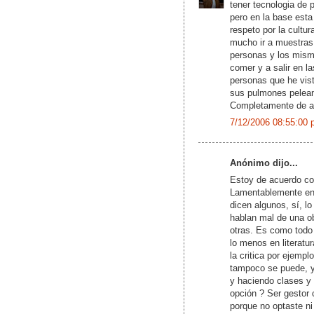
tener tecnologia de p
pero en la base esta
respeto por la cultu
mucho ir a muestras
personas y los mism
comer y a salir en l
personas que he vist
sus pulmones peleand
Completamente de ac
7/12/2006 08:55:00 
Anónimo dijo...
Estoy de acuerdo co
Lamentablemente en 
dicen algunos, sí, 
hablan mal de una ob
otras. Es como todo 
lo menos en literatur
la critica por ejemp
tampoco se puede, y
y haciendo clases y 
opción ? Ser gestor 
porque no optaste ni 