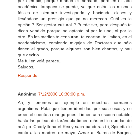
por ejemplo, porque manda el mercado, pero en el lado
académico tampoco se puede, ya que están los mismos
fósiles de siempre investigando y haciendo clases y
llevándose un prestigio que ya no merecen. Cuál es la
opción ? Ser gestor cultural ? Puede ser, pero después te
dicen vendido porque no optaste ni por lo uno, ni por lo
otro. En los medios te censuran, te coartan, te limitan, en el
academicismo, comiendo migajas de Doctores que sólo
tienen el grado, porque algunos son bien chantas, y hau
que decirlo.
Me fui en volá parece...
Saludos,
Responder
Anónimo
7/12/2006 10:30:00 p.m.
Ah, y tenemos un ejemplo en nuestros hermanos
argentinos. Puta que tienen identidad por sus cosas y se
creen el cuento a mango pues. Tienen una escena notable,
hasta las peleas de farándula tienen más estilo que las de
acá po. Charly llena el Rex y saca banderas tri, Spinetta le
canta a las madres de mayo, Aznar al Baires de Borges,