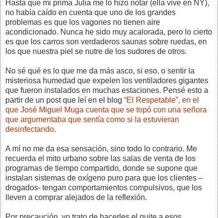
Hasta que mi prima Julia me lo hizo notar (ella vive en NY),
no había caído en cuenta que uno de los grandes
problemas es que los vagones no tienen aire
acondicionado. Nunca he sido muy acalorada, pero lo cierto
es que los carros son verdaderos saunas sobre ruedas, en
los que nuestra piel se nutre de los sudores de otros.
No sé qué es lo que me da más asco, si eso, o sentir la
misteriosa humedad que expelen los ventiladores gigantes
que fueron instalados en muchas estaciones. Pensé esto a
partir de un post que leí en el blog
“El Respetable”, en el
que José Miguel Muga cuenta que se topó con una señora
que argumentaba que sentía como si la estuvieran
desinfectando
.
A mí no me da esa sensación, sino todo lo contrario. Me
recuerda el mito urbano sobre las salas de venta de los
programas de tiempo compartido, donde se supone que
instalan sistemas de oxígeno puro para que los clientes –
drogados- tengan comportamientos compulsivos, que los
lleven a comprar alejados de la reflexión.
Por precaución, yo trato de hacerles el quite a esos