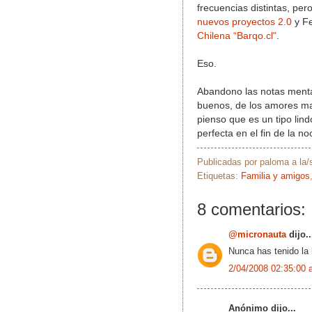
frecuencias distintas, per
nuevos proyectos 2.0
y Fe
Chilena “Barqo.cl"
.
Eso.
Abandono las notas menta
buenos, de los amores mal
pienso que es un tipo lin
perfecta en el fin de la no
Publicadas por
paloma
a la
Etiquetas:
Familia y amigos
8 comentarios:
@micronauta
dijo..
Nunca has tenido la 
2/04/2008 02:35:00 
Anónimo dijo...