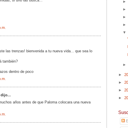
nidas, si uno las busca...
p.m.
taste las trenzas! bienvenida a tu nueva vida... que sea lo
á también?
azos dentro de poco
►
2
p.m.
►
2
►
2
dijo...
►
2
muchos años antes de que Paloma colocara una nueva
Susc
p.m.
E