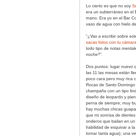
Lo cierto es que no soy
S
era un subterráneo en el 
mano. Era yo en el Bar Con
vaso de agua con hielo de
“¿Vas a escribir sobre est
sacas fotos con tu cámar
todo tipo de notas mentale
noche?”.
Dos puntos: lugar nuevo 
las 11 las mesas están lle
poco cara pero muy rica 
Rocas de Santo Domingo 
champaña con un tipo lind
diseño de leopardo y pien
perna de siempre; muy bu
hay muchas chicas guap
que mi sonrisa de dientes
onderos que bailan en un 
habilidad de esquivar a l
tomar tanta agua); una v