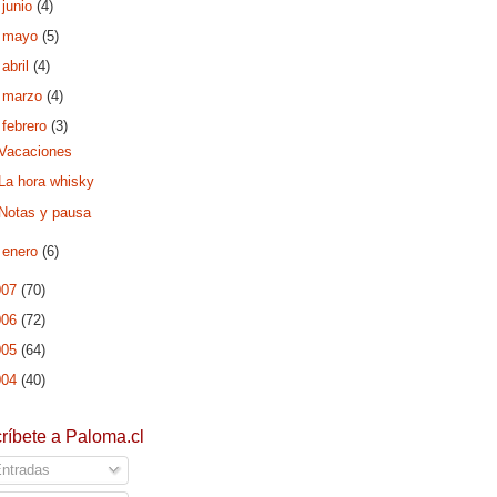
►
junio
(4)
►
mayo
(5)
►
abril
(4)
►
marzo
(4)
▼
febrero
(3)
Vacaciones
La hora whisky
Notas y pausa
►
enero
(6)
007
(70)
006
(72)
005
(64)
004
(40)
ríbete a Paloma.cl
ntradas