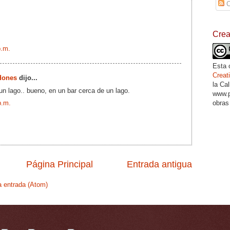
C
Cre
p.m.
Esta 
Crea
dones
dijo...
la Ca
un lago.. bueno, en un bar cerca de un lago.
www.p
obras
p.m.
Página Principal
Entrada antigua
a entrada (Atom)