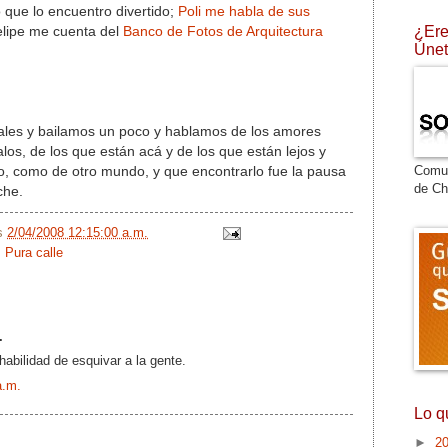
o que lo encuentro divertido;
Poli me habla de sus
¿Ere
lipe me cuenta del
Banco de Fotos de Arquitectura
Únet
les y bailamos un poco y hablamos de los amores
os, de los que están acá y de los que están lejos y
Comu
do, como de otro mundo, y que encontrarlo fue la pausa
de Ch
che.
/s
2/04/2008 12:15:00 a.m.
,
Pura calle
.
habilidad de esquivar a la gente.
a.m.
Lo q
►
2