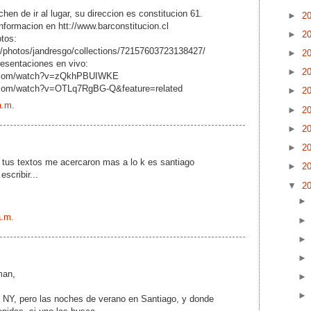
hen de ir al lugar, su direccion es constitucion 61.
►
2
formacion en htt://www.barconstitucion.cl
►
2
otos:
om/photos/jandresgo/collections/72157603723138427/
►
2
resentaciones en vivo:
►
2
e.com/watch?v=zQkhPBUIWKE
.com/watch?v=OTLq7RgBG-Q&feature=related
►
2
a.m.
►
2
►
2
►
2
 tus textos me acercaron mas a lo k es santiago
►
2
escribir...
▼
2
a.m.
man,
 NY, pero las noches de verano en Santiago, y donde