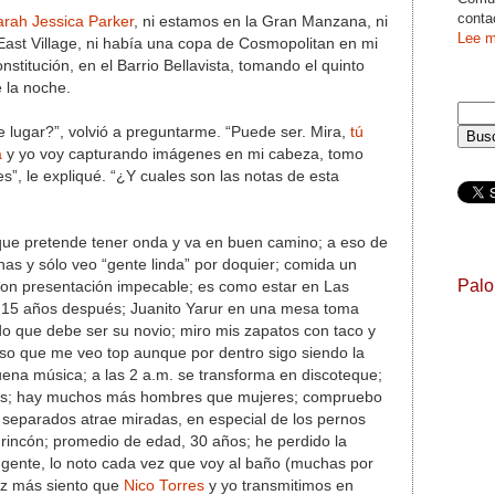
conta
arah Jessica Parker
, ni estamos en la Gran Manzana, ni
Lee m
East Village, ni había una copa de Cosmopolitan en mi
stitución, en el Barrio Bellavista, tomando el quinto
 la noche.
e lugar?”, volvió a preguntarme. “Puede ser. Mira,
tú
a
y yo voy capturando imágenes en mi cabeza, tomo
s”, le expliqué. “¿Y cuales son las notas de esta
que pretende tener onda y va en buen camino; a eso de
nas y sólo veo “gente linda” por doquier; comida un
Pal
con presentación impecable; es como estar en Las
15 años después; Juanito Yarur en una mesa toma
o que debe ser su novio; miro mis zapatos con taco y
so que me veo top aunque por dentro sigo siendo la
ena música; a las 2 a.m. se transforma en discoteque;
as; hay muchos más hombres que mujeres; compruebo
 separados atrae miradas, en especial de los pernos
rincón; promedio de edad, 30 años; he perdido la
a gente, lo noto cada vez que voy al baño (muchas por
ez más siento que
Nico Torres
y yo transmitimos en