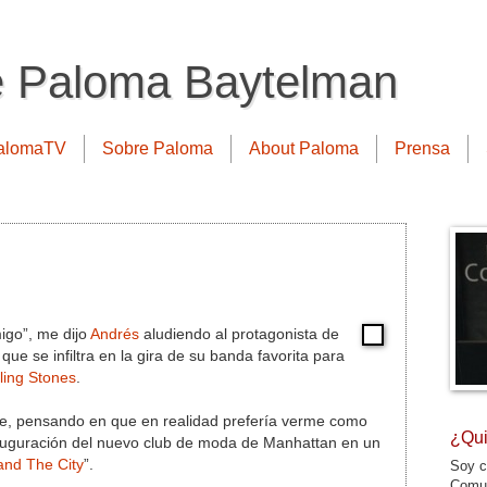
e Paloma Baytelman
alomaTV
Sobre Paloma
About Paloma
Prensa
igo”, me dijo
Andrés
aludiendo al protagonista de
 que se infiltra en la gira de su banda favorita para
ling Stones
.
dije, pensando en que en realidad prefería verme como
¿Qui
auguración del nuevo club de moda de Manhattan en un
and The City
”.
Soy c
Comun