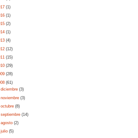
017
(1)
016
(1)
015
(2)
014
(1)
013
(4)
012
(12)
011
(15)
010
(29)
009
(28)
008
(61)
►
diciembre
(3)
►
noviembre
(3)
►
octubre
(8)
►
septiembre
(14)
►
agosto
(2)
►
julio
(5)