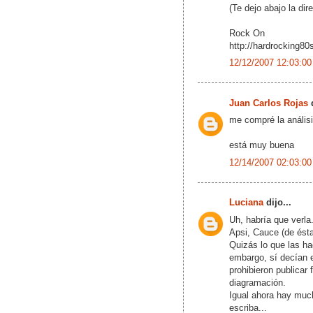
(Te dejo abajo la dir
Rock On
http://hardrocking80
12/12/2007 12:03:00
Juan Carlos Rojas
d
me compré la anális
está muy buena
12/14/2007 02:03:00
Luciana
dijo...
Uh, habría que verla
Apsi, Cauce (de ésta
Quizás lo que las ha
embargo, sí decían 
prohibieron publicar 
diagramación.
Igual ahora hay much
escriba...