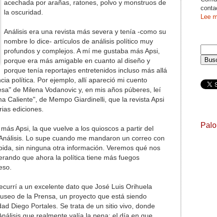
acechada por arañas, ratones, polvo y monstruos de
conta
la oscuridad.
Lee m
Análisis era una revista más severa y tenía -como su
nombre lo dice- artículos de análisis político muy
profundos y complejos. A mí me gustaba más Apsi,
porque era más amigable en cuanto al diseño y
porque tenía reportajes entretenidos incluso más allá
ia política. Por ejemplo, allí apareció mi cuento
resa" de Milena Vodanovic y, en mis años púberes, leí
a Caliente", de Mempo Giardinelli, que la revista Apsi
ias ediciones.
Pal
s Apsi, la que vuelve a los quioscos a partir del
 Análisis. Lo supe cuando me mandaron un correo con
pida, sin ninguna otra información. Veremos qué nos
derando que ahora la política tiene más fuegos
eso.
ecurrí a un excelente dato que José Luis Orihuela
 Museo de la Prensa, un proyecto que está siendo
ad Diego Portales. Se trata de un sitio vivo, donde
nálisis que realmente valía la pena: el día en que