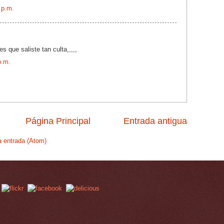
 p.m.
s que saliste tan culta,,,,,
p.m.
Página Principal
Entrada antigua
a entrada (Atom)