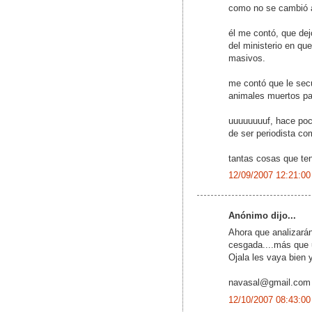
como no se cambió a
él me contó, que dej
del ministerio en que
masivos.
me contó que le secu
animales muertos pa
uuuuuuuuf, hace poc
de ser periodista co
tantas cosas que teng
12/09/2007 12:21:00
Anónimo dijo...
Ahora que analizará
cesgada....más que 
Ojala les vaya bie
navasal@gmail.com
12/10/2007 08:43:00