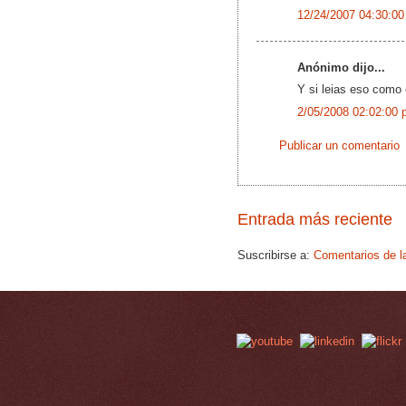
12/24/2007 04:30:00
Anónimo dijo...
Y si leias eso como e
2/05/2008 02:02:00 
Publicar un comentario
Entrada más reciente
Suscribirse a:
Comentarios de l