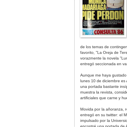
de los temas de contingenc
favorito, "La Oreja de Te
vorazmente la novela "Lun
entregó seccionada en var
Aunque me haya gustado má
lunes 10 de diciembre es
una portada bastante insí
muestra la revista, consi
artificiales que carne y hu
Movida por la añoranza, r
entregó en su twitter: el
impulsado por la Universid
encontré una portada de A