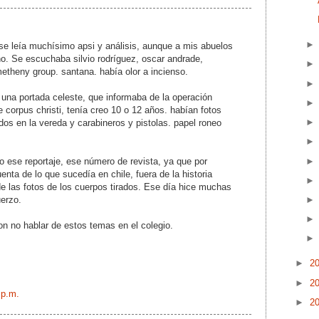
se leía muchísimo apsi y análisis, aunque a mis abuelos
o. Se escuchaba silvio rodríguez, oscar andrade,
metheny group. santana. había olor a incienso.
 una portada celeste, que informaba de la operación
 corpus christi, tenía creo 10 o 12 años. habían fotos
dos en la vereda y carabineros y pistolas. papel roneo
ese reportaje, ese número de revista, ya que por
enta de lo que sucedía en chile, fuera de la historia
de las fotos de los cuerpos tirados. Ese día hice muchas
erzo.
n no hablar de estos temas en el colegio.
►
2
►
2
 p.m.
►
2