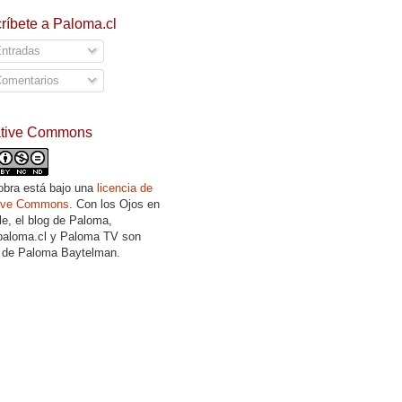
ríbete a Paloma.cl
ntradas
omentarios
ative Commons
obra está bajo una
licencia de
tive Commons
. Con los Ojos en
lle, el blog de Paloma,
aloma.cl y Paloma TV son
 de Paloma Baytelman.