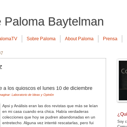
e Paloma Baytelman
alomaTV
Sobre Paloma
About Paloma
Prensa
07
z
e a los quioscos el lunes 10 de diciembre
maginar: Laboratorio de Ideas y Opinión
Apsi y Análisis eran las dos revistas que más se leían
en mi casa cuando era chica. Había verdaderas
¿Qui
colecciones que hoy se pudren abandonadas en un
Soy c
entretecho. Alguna vez intenté rescatarlas, pero fui
Comun