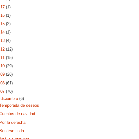
017
(1)
016
(1)
015
(2)
014
(1)
013
(4)
012
(12)
011
(15)
010
(29)
009
(28)
008
(61)
007
(70)
▼
diciembre
(6)
Temporada de deseos
Cuentos de navidad
Por la derecha
Sentirse linda