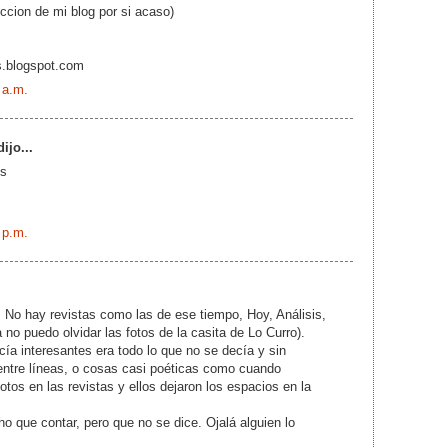
eccion de mi blog por si acaso)
s.blogspot.com
 a.m.
ijo...
is
 p.m.
. No hay revistas como las de ese tiempo, Hoy, Análisis,
 no puedo olvidar las fotos de la casita de Lo Curro).
cía interesantes era todo lo que no se decía y sin
entre líneas, o cosas casi poéticas como cuando
fotos en las revistas y ellos dejaron los espacios en la
o que contar, pero que no se dice. Ojalá alguien lo