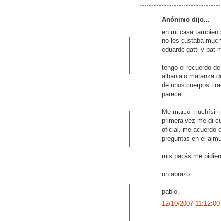
Anónimo dijo...
en mi casa tambien 
no les gustaba much
eduardo gatti y pat 
tengo el recuerdo de
albania o matanza de
de unos cuerpos tira
parece.
Me marcó muchísimo 
primera vez me di cu
oficial. me acuerdo 
preguntas en el almu
mis papás me pidiero
un abrazo
pablo.-
12/10/2007 11:12:00