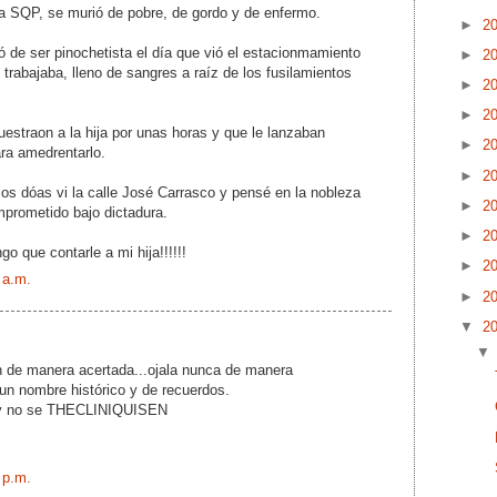
 SQP, se murió de pobre, de gordo y de enfermo.
►
2
ó de ser pinochetista el día que vió el estacionmamiento
►
2
 trabajaba, lleno de sangres a raíz de los fusilamientos
►
2
►
2
estraon a la hija por unas horas y que le lanzaban
►
2
ra amedrentarlo.
►
2
os dóas vi la calle José Carrasco y pensé en la nobleza
►
2
mprometido bajo dictadura.
►
2
o que contarle a mi hija!!!!!!
►
2
 a.m.
►
2
▼
2
n de manera acertada...ojala nunca de manera
un nombre histórico y de recuerdos.
n y no se THECLINIQUISEN
 p.m.