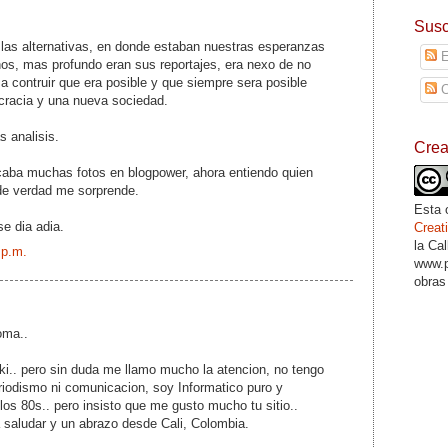
Susc
 las alternativas, en donde estaban nuestras esperanzas
E
os, mas profundo eran sus reportajes, era nexo de no
 a contruir que era posible y que siempre sera posible
C
racia y una nueva sociedad.
s analisis.
Cre
caba muchas fotos en blogpower, ahora entiendo quien
de verdad me sorprende.
Esta 
e dia adia.
Crea
la Ca
 p.m.
www.p
obras
oma..
i.. pero sin duda me llamo mucho la atencion, no tengo
riodismo ni comunicacion, soy Informatico puro y
os 80s.. pero insisto que me gusto mucho tu sitio..
 saludar y un abrazo desde Cali, Colombia.