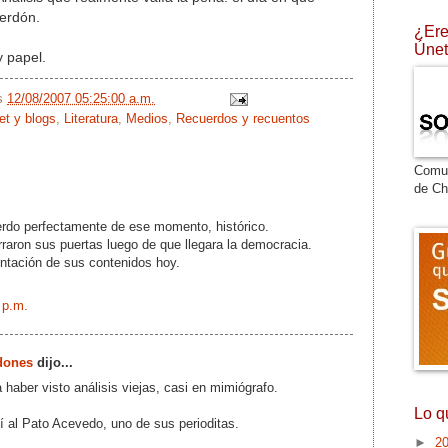
erdón.
¿Ere
Únet
y papel.
/s
12/08/2007 05:25:00 a.m.
et y blogs
,
Literatura
,
Medios
,
Recuerdos y recuentos
Comu
de Ch
do perfectamente de ese momento, histórico.
aron sus puertas luego de que llegara la democracia.
entación de sus contenidos hoy.
 p.m.
dones
dijo...
haber visto análisis viejas, casi en mimiógrafo.
Lo q
 al Pato Acevedo, uno de sus perioditas.
►
2