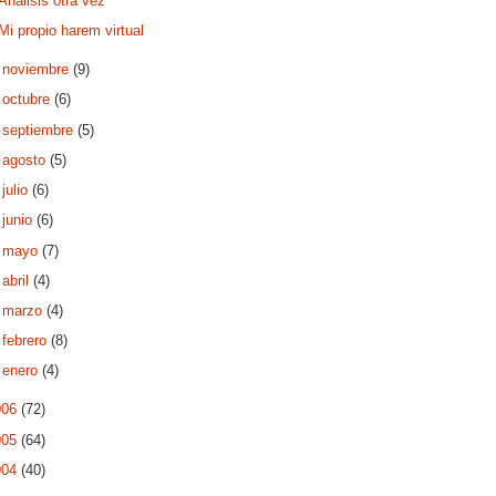
Análisis otra vez
Mi propio harem virtual
►
noviembre
(9)
►
octubre
(6)
►
septiembre
(5)
►
agosto
(5)
►
julio
(6)
►
junio
(6)
►
mayo
(7)
►
abril
(4)
►
marzo
(4)
►
febrero
(8)
►
enero
(4)
006
(72)
005
(64)
004
(40)