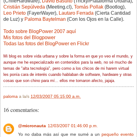
(ChileHardware),
David Basulto
(Tricky/Plataforma Urbana),
Cristián Sepúlveda
(Meeting.cl),
Tomás Pollak
(Bootlog),
Leo Prieto
(FayerWayer),
Lautaro Ferrada
(Cierta Cantidad
de Luz) y
Paloma Baytelman
(Con los Ojos en la Calle).
Todo sobre BlogPower 2007 aquí
Mis fotos del Blogpower
Todas las fotos del BlogPower en Flickr
Mi blog es sobre vida urbana y sobre la forma en que yo veo el mundo, y
aunque me he especializado en contenidos para la web, no sé mucho de
temas de "alta tecnología", pero como a los chicos de mi harem virtual
les ponía cara de interés cuando hablaban de software, hardware y otras
cosas que son chino para mí... ellos me tomaron afecto, jajaja.
paloma
a la/s
12/03/2007 05:15:00 a.m.
16 comentarios:
@micronauta
12/03/2007 01:46:00 p.m.
Yo no daba más así que me sumé a un
pequeño evento