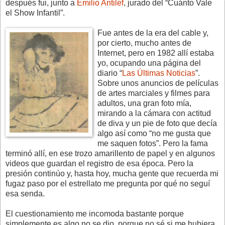
después fui, junto a
Emilio Antilef
, jurado del “Cuánto Vale
el Show Infantil”.
Fue antes de la era del cable y,
por cierto, mucho antes de
Internet, pero en 1982 allí estaba
yo, ocupando una página del
diario “
Las Últimas Noticias
”.
Sobre unos anuncios de películas
de artes marciales y filmes para
adultos, una gran foto mía,
mirando a la cámara con actitud
de diva y un pie de foto que decía
algo así como “no me gusta que
me saquen fotos”. Pero la fama
terminó allí, en ese trozo amarillento de papel y en algunos
videos que guardan el registro de esa época. Pero la
presión continúo y, hasta hoy, mucha gente que recuerda mi
fugaz paso por el estrellato me pregunta por qué no seguí
esa senda.
El cuestionamiento me incomoda bastante porque
simplemente es algo no se dio, porque no sé si me hubiera