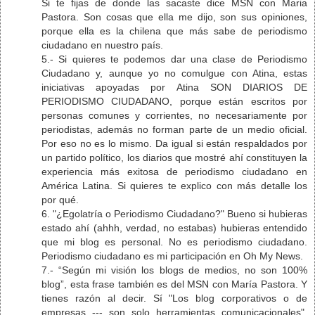
Si te fijas de donde las sacaste dice MSN con Maria
Pastora. Son cosas que ella me dijo, son sus opiniones,
porque ella es la chilena que más sabe de periodismo
ciudadano en nuestro país.
5.- Si quieres te podemos dar una clase de Periodismo
Ciudadano y, aunque yo no comulgue con Atina, estas
iniciativas apoyadas por Atina SON DIARIOS DE
PERIODISMO CIUDADANO, porque están escritos por
personas comunes y corrientes, no necesariamente por
periodistas, además no forman parte de un medio oficial.
Por eso no es lo mismo. Da igual si están respaldados por
un partido político, los diarios que mostré ahí constituyen la
experiencia más exitosa de periodismo ciudadano en
América Latina. Si quieres te explico con más detalle los
por qué.
6. "¿Egolatría o Periodismo Ciudadano?" Bueno si hubieras
estado ahí (ahhh, verdad, no estabas) hubieras entendido
que mi blog es personal. No es periodismo ciudadano.
Periodismo ciudadano es mi participación en Oh My News.
7.- “Según mi visión los blogs de medios, no son 100%
blog”, esta frase también es del MSN con María Pastora. Y
tienes razón al decir. Sí "Los blog corporativos o de
empresas --- son solo herramientas comunicacionales".