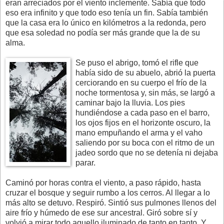
eran arreciados por el viento inclemente. Sabía que todo
eso era infinito y que todo eso tenía un fin. Sabía también
que la casa era lo único en kilómetros a la redonda, pero
que esa soledad no podía ser más grande que la de su
alma.
Se puso el abrigo, tomó el rifle que
había sido de su abuelo, abrió la puerta
cerciorando en su cuerpo el frío de la
noche tormentosa y, sin más, se largó a
caminar bajo la lluvia. Los pies
hundiéndose a cada paso en el barro,
los ojos fijos en el horizonte oscuro, la
mano empuñando el arma y el vaho
saliendo por su boca con el ritmo de un
jadeo sordo que no se detenía ni dejaba
parar.
Caminó por horas contra el viento, a paso rápido, hasta
cruzar el bosque y seguir rumbo a los cerros. Al llegar a lo
más alto se detuvo. Respiró. Sintió sus pulmones llenos del
aire frío y húmedo de ese sur ancestral. Giró sobre sí y
volvió a mirar todo aquello iluminado de tanto en tanto. Y