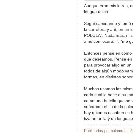
Aunque eran mis letras, e
lengua única.
Seguí caminando y tomé un
la carretera y ahí, en un
POLOLA”. Nada más, ni si
ame con locura...", "me gu
Entonces pensé en cómo 
que deseamos. Pensé en q
para provocar algo en un 
todos de algún modo vamo
formas, en distintos sopor
Muchos usamos las mismas 
cada cual lo hace a su m
como una botella que se v
soñar con el fin de la so
hay quienes escriben su h
tiza amarilla y un lenguaj
Publicadas por
paloma
a la