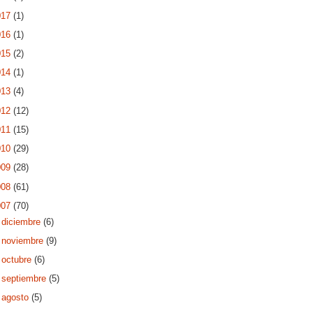
017
(1)
016
(1)
015
(2)
014
(1)
013
(4)
012
(12)
011
(15)
010
(29)
009
(28)
008
(61)
007
(70)
►
diciembre
(6)
►
noviembre
(9)
►
octubre
(6)
►
septiembre
(5)
►
agosto
(5)