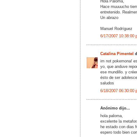
Hola Paloma,
Hace muuuucho tiemp
entretenido. Realmen
Un abrazo
Manuel Rodríguez
6/17/2007 10:38:00 
Catalina Pimentel
d
im not pokemona! e
yo, que anduve repor
ese mundillo. y cré
ésto de ser adolesce
saludos
6/18/2007 06:30:00 
Anónimo dijo...
hola paloma,
excelente la metafor
he estado con dias f
espero todo bien co