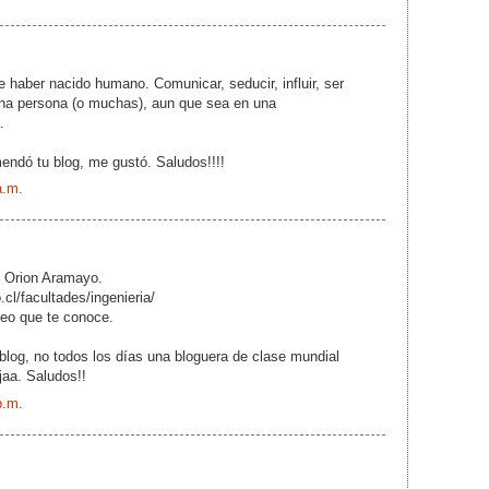
e haber nacido humano. Comunicar, seducir, influir, ser
 una persona (o muchas), aun que sea en una
.
ndó tu blog, me gustó. Saludos!!!!
a.m.
s Orion Aramayo.
cl/facultades/ingenieria/
reo que te conoce.
blog, no todos los días una bloguera de clase mundial
jaa. Saludos!!
p.m.