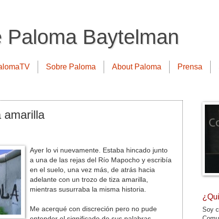
e Paloma Baytelman
alomaTV
Sobre Paloma
About Paloma
Prensa
 amarilla
Ayer lo vi nuevamente. Estaba hincado junto
a una de las rejas del Río Mapocho y escribía
en el suelo, una vez más, de atrás hacia
adelante con un trozo de tiza amarilla,
mientras susurraba la misma historia.
¿Qui
Me acerqué con discreción pero no pude
Soy c
Comun
entender el significado de sus palabras.