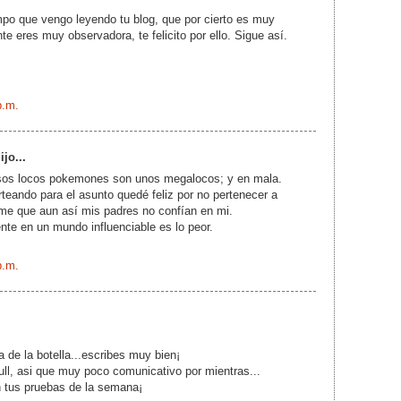
o que vengo leyendo tu blog, que por cierto es muy
te eres muy observadora, te felicito por ello. Sigue así.
p.m.
ijo...
sos locos pokemones son unos megalocos; y en mala.
teando para el asunto quedé feliz por no pertenecer a
eme que aun así mis padres no confían en mi.
nte en un mundo influenciable es lo peor.
p.m.
a de la botella...escribes muy bien¡
ull, asi que muy poco comunicativo por mientras...
n tus pruebas de la semana¡