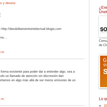
s y deseos
¿Ere
Únet
:
 http://desdoblamientointelectual.blogia.com
na....
Comu
de Ch
p.m.
 forma existente para poder dar a entender algo, sea a
solo un llamado de atención sin discresión dan
ertarnos en algo más allá de ser meros emisores de un
Lo q
p.m.
►
2