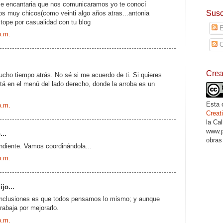
 me encantaria que nos comunicaramos yo te conocí
Susc
s muy chicos(como veinti algo años atras...antonia
 tope por casualidad con tu blog
E
p.m.
C
Cre
mucho tiempo atrás. No sé si me acuerdo de ti. Si quieres
stá en el menú del lado derecho, donde la arroba es un
Esta 
p.m.
Crea
la Ca
www.p
...
obras
ndiente. Vamos coordinándola...
p.m.
ijo...
onclusiones es que todos pensamos lo mismo; y aunque
rabaja por mejorarlo.
p.m.