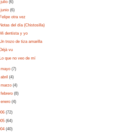
►
julio
(6)
▼
junio
(6)
Felipe otra vez
Notas del día (Chistosilla)
Mi dentista y yo
Un trozo de tiza amarilla
Déjà vu
Lo que no veo de mí
►
mayo
(7)
►
abril
(4)
►
marzo
(4)
►
febrero
(8)
►
enero
(4)
006
(72)
005
(64)
004
(40)