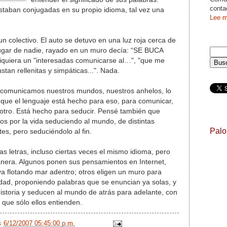
conta
staban conjugadas en su propio idioma, tal vez una
Lee m
 colectivo. El auto se detuvo en una luz roja cerca de
 lugar de nadie, rayado en un muro decía: “SE BUCA
quiera un "interesadas comunicarse al…", "que me
stan rellenitas y simpáticas...". Nada.
comunicamos nuestros mundos, nuestros anhelos, lo
ue el lenguaje está hecho para eso, para comunicar,
otro. Está hecho para seducir. Pensé también que
s por la vida seduciendo al mundo, de distintas
Pal
tes, pero seduciéndolo al fin.
letras, incluso ciertas veces el mismo idioma, pero
anera. Algunos ponen sus pensamientos en Internet,
a flotando mar adentro; otros eligen un muro para
ledad, proponiendo palabras que se enuncian ya solas, y
istoria y seducen al mundo de atrás para adelante, con
e que sólo ellos entienden.
/s
6/12/2007 05:45:00 p.m.