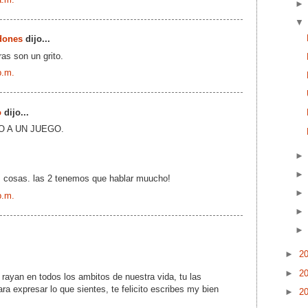
dones
dijo...
ras son un grito.
p.m.
o
dijo...
O A UN JUEGO.
 cosas. las 2 tenemos que hablar muucho!
p.m.
►
2
►
2
as rayan en todos los ambitos de nuestra vida, tu las
ra expresar lo que sientes, te felicito escribes my bien
►
2