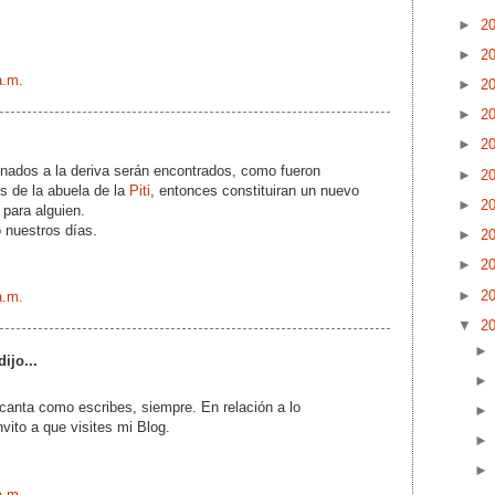
►
2
►
2
a.m.
►
2
►
2
►
2
nados a la deriva serán encontrados, como fueron
►
2
s de la abuela de la
Piti
, entonces constituiran un nuevo
►
2
 para alguien.
 nuestros días.
►
2
►
2
►
2
a.m.
▼
2
ijo...
canta como escribes, siempre. En relación a lo
vito a que visites mi Blog.
a.m.