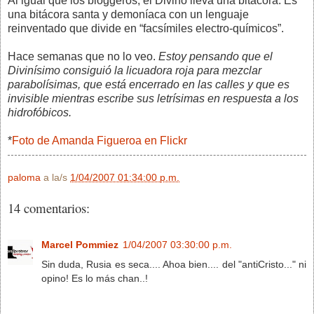
Al igual que los bloggeros, el Divino lleva una bitácora. Es
una bitácora santa y demoníaca con un lenguaje
reinventado que divide en “facsímiles electro-químicos”.
Hace semanas que no lo veo.
Estoy pensando que el
Divinísimo consiguió la licuadora roja para mezclar
parabolísimas, que está encerrado en las calles y que es
invisible mientras escribe sus letrísimas en respuesta a los
hidrofóbicos.
*
Foto de Amanda Figueroa en Flickr
paloma
a la/s
1/04/2007 01:34:00 p.m.
14 comentarios:
Marcel Pommiez
1/04/2007 03:30:00 p.m.
Sin duda, Rusia es seca.... Ahoa bien.... del "antiCristo..." ni
opino! Es lo más chan..!