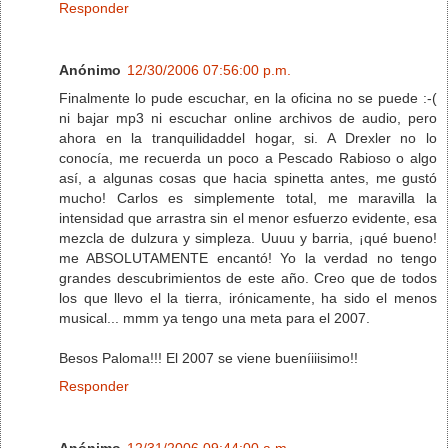
Responder
Anónimo
12/30/2006 07:56:00 p.m.
Finalmente lo pude escuchar, en la oficina no se puede :-(
ni bajar mp3 ni escuchar online archivos de audio, pero
ahora en la tranquilidaddel hogar, si. A Drexler no lo
conocía, me recuerda un poco a Pescado Rabioso o algo
así, a algunas cosas que hacia spinetta antes, me gustó
mucho! Carlos es simplemente total, me maravilla la
intensidad que arrastra sin el menor esfuerzo evidente, esa
mezcla de dulzura y simpleza. Uuuu y barria, ¡qué bueno!
me ABSOLUTAMENTE encantó! Yo la verdad no tengo
grandes descubrimientos de este año. Creo que de todos
los que llevo el la tierra, irónicamente, ha sido el menos
musical... mmm ya tengo una meta para el 2007.
Besos Paloma!!! El 2007 se viene bueníiiisimo!!
Responder
Anónimo
12/31/2006 09:44:00 a.m.