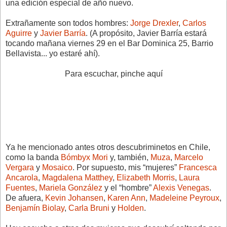
una edición especial de año nuevo.
Extrañamente son todos hombres:
Jorge Drexler
,
Carlos
Aguirre
y
Javier Barría
. (A propósito, Javier Barría estará
tocando mañana viernes 29 en el Bar Dominica 25, Barrio
Bellavista... yo estaré ahí).
Para escuchar, pinche aquí
Ya he mencionado antes otros descubriminetos en Chile,
como la banda
Bómbyx Mori
y, también,
Muza
,
Marcelo
Vergara
y
Mosaico
. Por supuesto, mis “mujeres”
Francesca
Ancarola
,
Magdalena Matthey
,
Elizabeth Morris
,
Laura
Fuentes
,
Mariela González
y el “hombre”
Alexis Venegas
.
De afuera,
Kevin Johansen
,
Karen Ann
,
Madeleine Peyroux
,
Benjamín Biolay
,
Carla Bruni
y
Holden
.