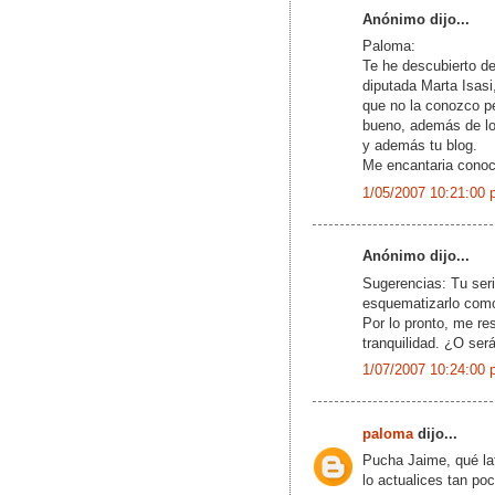
Anónimo dijo...
Paloma:
Te he descubierto de 
diputada Marta Isasi
que no la conozco pe
bueno, además de lo 
y además tu blog.
Me encantaria conoce
1/05/2007 10:21:00 
Anónimo dijo...
Sugerencias: Tu ser
esquematizarlo como 
Por lo pronto, me re
tranquilidad. ¿O se
1/07/2007 10:24:00 
paloma
dijo...
Pucha Jaime, qué la
lo actualices tan po