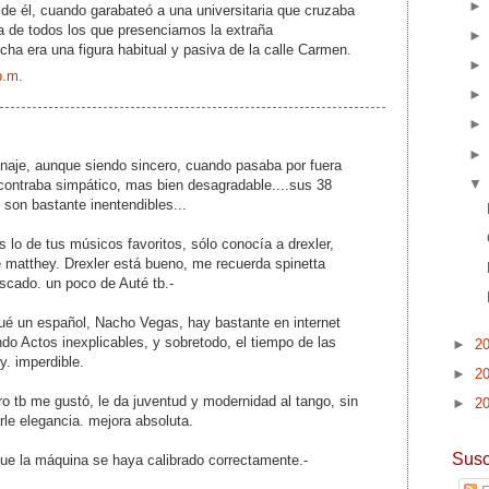
de él, cuando garabateó a una universitaria que cruzaba
sa de todos los que presenciamos la extraña
ha era una figura habitual y pasiva de la calle Carmen.
p.m.
onaje, aunque siendo sincero, cuando pasaba por fuera
ncontraba simpático, mas bien desagradable....sus 38
son bastante inentendibles...
o de tus músicos favoritos, sólo conocía a drexler,
 matthey. Drexler está bueno, me recuerda spinetta
escado. un poco de Auté tb.-
ué un español, Nacho Vegas, hay bastante en internet
do Actos inexplicables, y sobretodo, el tiempo de las
►
2
. imperdible.
►
2
ro tb me gustó, le da juventud y modernidad al tango, sin
►
2
rle elegancia. mejora absoluta.
Susc
ue la máquina se haya calibrado correctamente.-