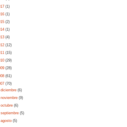
017
(1)
016
(1)
015
(2)
014
(1)
013
(4)
012
(12)
011
(15)
010
(29)
009
(28)
008
(61)
007
(70)
►
diciembre
(6)
►
noviembre
(9)
►
octubre
(6)
►
septiembre
(5)
►
agosto
(5)