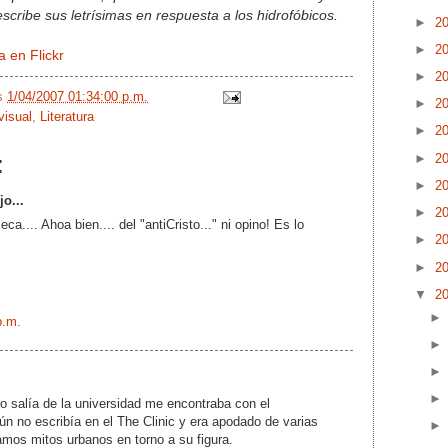
escribe sus letrísimas en respuesta a los hidrofóbicos.
►
2
►
2
 en Flickr
►
2
/s
1/04/2007 01:34:00 p.m.
►
2
visual
,
Literatura
►
2
►
2
:
►
2
jo...
►
2
ca.... Ahoa bien.... del "antiCristo..." ni opino! Es lo
►
2
►
2
▼
2
p.m.
o salía de la universidad me encontraba con el
aún no escribía en el The Clinic y era apodado de varias
mos mitos urbanos en torno a su figura.