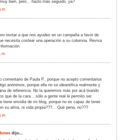
muy bien, pero... hazlo más seguido, ya?
a.m.
ero invitar a que nos ayudes en un campaña a favor de
ue necesita costear una operación a su columna. Revisa
nformación.
a.m.
mo comentario de Paula P., porque no acepto comentarios
go anónimos, porque ella no se ideantifica realmente y
ina de referencia. No la queremos más por acá tirando
 que de la cara... sólo a gente real le permito ser
e tiene envidia de mi blog, porque no es capaz de tener
 en su alma, ni vida propia???... Qué pena, no???
a.m.
dones
dijo...