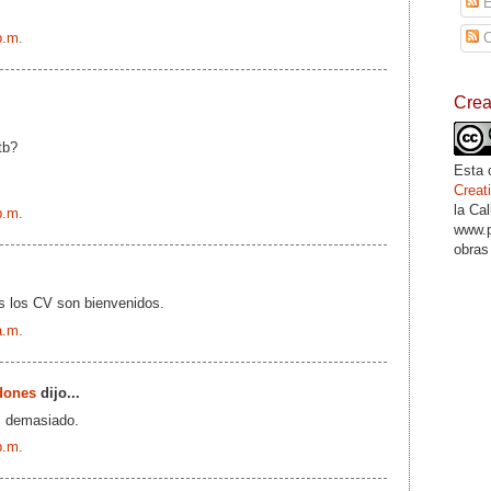
E
p.m.
C
Cre
tb?
Esta 
Crea
la Ca
p.m.
www.p
obras
s los CV son bienvenidos.
a.m.
dones
dijo...
. demasiado.
p.m.