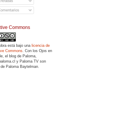
ntradas
omentarios
ative Commons
obra está bajo una
licencia de
tive Commons
. Con los Ojos en
lle, el blog de Paloma,
aloma.cl y Paloma TV son
 de Paloma Baytelman.