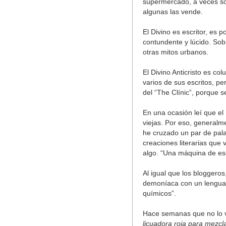
supermercado, a veces son
algunas las vende.
El Divino es escritor, es p
contundente y lúcido. Sob
otras mitos urbanos.
El Divino Anticristo es co
varios de sus escritos, pe
del “The Clínic”, porque s
En una ocasión leí que el 
viejas. Por eso, general
he cruzado un par de pal
creaciones literarias que
algo. “Una máquina de escr
Al igual que los bloggeros
demoníaca con un lenguaje
químicos”.
Hace semanas que no lo 
licuadora roja para mezcl