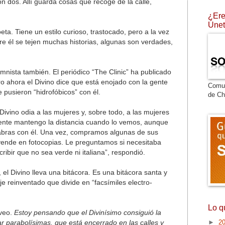
 dos. Allí guarda cosas que recoge de la calle,
¿Ere
Únet
oeta. Tiene un estilo curioso, trastocado, pero a la vez
re él se tejen muchas historias, algunas son verdades,
lumnista también. El periódico “The Clinic” ha publicado
ro ahora el Divino dice que está enojado con la gente
Comu
e pusieron “hidrofóbicos” con él.
de Ch
Divino odia a las mujeres y, sobre todo, a las mujeres
mente mantengo la distancia cuando lo vemos, aunque
abras con él. Una vez, compramos algunas de sus
 vende en fotocopias. Le preguntamos si necesitaba
ibir que no sea verde ni italiana”, respondió.
, el Divino lleva una bitácora. Es una bitácora santa y
 reinventado que divide en “facsímiles electro-
Lo q
veo.
Estoy pensando que el Divinísimo consiguió la
►
2
ar parabolísimas, que está encerrado en las calles y