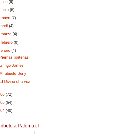
►
julio
(6)
►
junio
(6)
►
mayo
(7)
►
abril
(4)
►
marzo
(4)
►
febrero
(8)
▼
enero
(4)
Piernas porteñas
Gringo James
Mi abuelo Beny
El Divino otra vez
006
(72)
005
(64)
004
(40)
ríbete a Paloma.cl