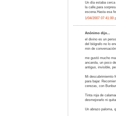
Un día estaba cerca 
la calle,para sorpre
escena.Hasta esa fec
1/04/2007 07:41:00 
Anónimo dijo...
el divino es un pers
del biógrafo no lo e
min de conversación 
me gustó mucho mas l
ancarola, un poco de
antiguo, invisible, p
Mi descubrimiemto f
para bajar. Recomien
cerezas, con Bunbury
Tinta roja de calama
desmejorarlo ni quita
Un abrazo paloma, q