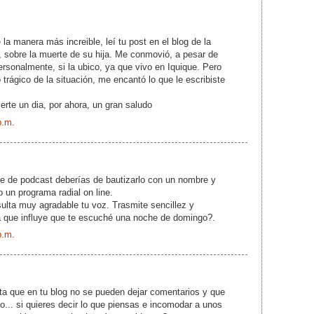
la manera más increible, leí tu post en el blog de la
, sobre la muerte de su hija. Me conmovió, a pesar de
rsonalmente, si la ubico, ya que vivo en Iquique. Pero
trágico de la situación, me encantó lo que le escribiste
rte un dia, por ahora, un gran saludo
p.m.
ie de podcast deberías de bautizarlo con un nombre y
un programa radial on line.
sulta muy agradable tu voz. Trasmite sencillez y
rá que influye que te escuché una noche de domingo?.
p.m.
ta que en tu blog no se pueden dejar comentarios y que
co... si quieres decir lo que piensas e incomodar a unos