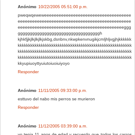
Anónimo
10/22/2005 05:51:00 p.m.
pweqwqeweweeeeeeeeeeeeeeeeeeeeeeeeeeeeeeeeeeee
eeeeeeeeeeeeeeeeeeeeeeeeeeeeeeeeeeeeeeeeeeeeeee
eeeeeeeeeeeeeeeeeeeeeeeeeeeeeeeeeeeeeeeeeeeeggg
ggggggggggggggggggggggggggggggggggh
kjhkfjjkjlkjlkjlkjskbg,dsnbnv,nkwpkenvnugikjcmljhljvgjhjkkkkkk
kkkkkkkkkkkkkkkkkkkkkkkkkkkkkkkkkkkkkkkkkkkkkkkkkkkkkk
kkkkkkkkkkkkkkkkkkkkkkkkkkkkkkkkkkkkkkkkkkkkkkkkkkkkkk
kkkkkkkkkkkkkkkkkkkkkkkkkkkkkkkkkkkkkkkkkkkkkkkkkkkkkk
kkyupiuoyttyuiutoiuoiuiyoyo
Responder
Anónimo
11/11/2005 09:33:00 p.m.
esttuvo del nabo mis perros se murieron
Responder
Anónimo
11/12/2005 03:39:00 a.m.
yo tenia 11 anos de edad y recuerdo que todos los carros