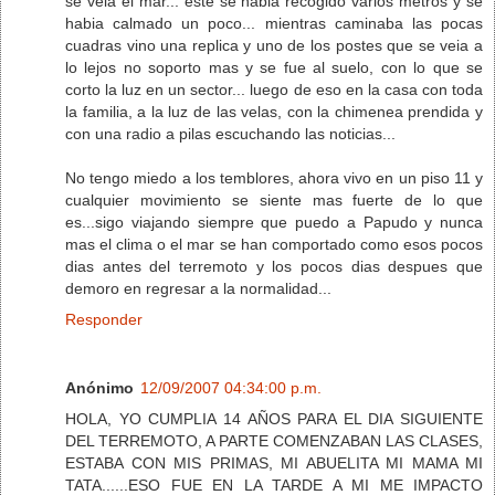
se veia el mar... este se habia recogido varios metros y se
habia calmado un poco... mientras caminaba las pocas
cuadras vino una replica y uno de los postes que se veia a
lo lejos no soporto mas y se fue al suelo, con lo que se
corto la luz en un sector... luego de eso en la casa con toda
la familia, a la luz de las velas, con la chimenea prendida y
con una radio a pilas escuchando las noticias...
No tengo miedo a los temblores, ahora vivo en un piso 11 y
cualquier movimiento se siente mas fuerte de lo que
es...sigo viajando siempre que puedo a Papudo y nunca
mas el clima o el mar se han comportado como esos pocos
dias antes del terremoto y los pocos dias despues que
demoro en regresar a la normalidad...
Responder
Anónimo
12/09/2007 04:34:00 p.m.
HOLA, YO CUMPLIA 14 AÑOS PARA EL DIA SIGUIENTE
DEL TERREMOTO, A PARTE COMENZABAN LAS CLASES,
ESTABA CON MIS PRIMAS, MI ABUELITA MI MAMA MI
TATA......ESO FUE EN LA TARDE A MI ME IMPACTO