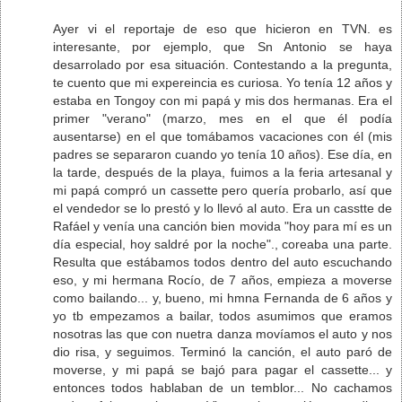
Ayer vi el reportaje de eso que hicieron en TVN. es
interesante, por ejemplo, que Sn Antonio se haya
desarrolado por esa situación. Contestando a la pregunta,
te cuento que mi expereincia es curiosa. Yo tenía 12 años y
estaba en Tongoy con mi papá y mis dos hermanas. Era el
primer "verano" (marzo, mes en el que él podía
ausentarse) en el que tomábamos vacaciones con él (mis
padres se separaron cuando yo tenía 10 años). Ese día, en
la tarde, después de la playa, fuimos a la feria artesanal y
mi papá compró un cassette pero quería probarlo, así que
el vendedor se lo prestó y lo llevó al auto. Era un casstte de
Rafáel y venía una canción bien movida "hoy para mí es un
día especial, hoy saldré por la noche"., coreaba una parte.
Resulta que estábamos todos dentro del auto escuchando
eso, y mi hermana Rocío, de 7 años, empieza a moverse
como bailando... y, bueno, mi hmna Fernanda de 6 años y
yo tb empezamos a bailar, todos asumimos que eramos
nosotras las que con nuetra danza movíamos el auto y nos
dio risa, y seguimos. Terminó la canción, el auto paró de
moverse, y mi papá se bajó para pagar el cassette... y
entonces todos hablaban de un temblor... No cachamos