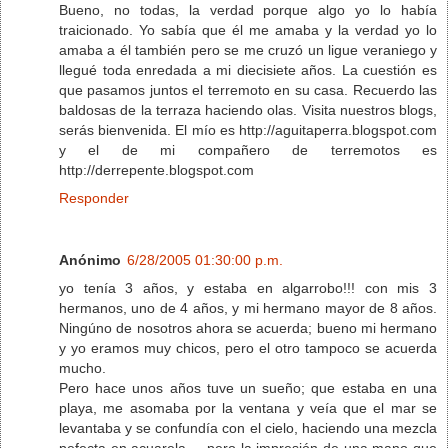
Bueno, no todas, la verdad porque algo yo lo había
traicionado. Yo sabía que él me amaba y la verdad yo lo
amaba a él también pero se me cruzó un ligue veraniego y
llegué toda enredada a mi diecisiete años. La cuestión es
que pasamos juntos el terremoto en su casa. Recuerdo las
baldosas de la terraza haciendo olas. Visita nuestros blogs,
serás bienvenida. El mío es http://aguitaperra.blogspot.com
y el de mi compañero de terremotos es
http://derrepente.blogspot.com
Responder
Anónimo
6/28/2005 01:30:00 p.m.
yo tenía 3 años, y estaba en algarrobo!!! con mis 3
hermanos, uno de 4 años, y mi hermano mayor de 8 años.
Ningúno de nosotros ahora se acuerda; bueno mi hermano
y yo eramos muy chicos, pero el otro tampoco se acuerda
mucho.
Pero hace unos años tuve un sueño; que estaba en una
playa, me asomaba por la ventana y veía que el mar se
levantaba y se confundía con el cielo, haciendo una mezcla
pefecta en acuarela..., pero la impresión de una mano que