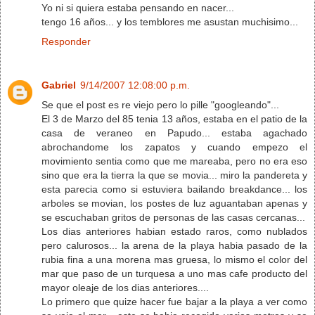
Yo ni si quiera estaba pensando en nacer...
tengo 16 años... y los temblores me asustan muchisimo...
Responder
Gabriel
9/14/2007 12:08:00 p.m.
Se que el post es re viejo pero lo pille "googleando"...
El 3 de Marzo del 85 tenia 13 años, estaba en el patio de la
casa de veraneo en Papudo... estaba agachado
abrochandome los zapatos y cuando empezo el
movimiento sentia como que me mareaba, pero no era eso
sino que era la tierra la que se movia... miro la pandereta y
esta parecia como si estuviera bailando breakdance... los
arboles se movian, los postes de luz aguantaban apenas y
se escuchaban gritos de personas de las casas cercanas...
Los dias anteriores habian estado raros, como nublados
pero calurosos... la arena de la playa habia pasado de la
rubia fina a una morena mas gruesa, lo mismo el color del
mar que paso de un turquesa a uno mas cafe producto del
mayor oleaje de los dias anteriores....
Lo primero que quize hacer fue bajar a la playa a ver como