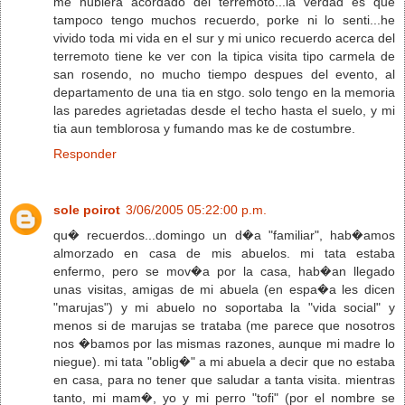
me hubiera acordado del terremoto...la verdad es que
tampoco tengo muchos recuerdo, porke ni lo senti...he
vivido toda mi vida en el sur y mi unico recuerdo acerca del
terremoto tiene ke ver con la tipica visita tipo carmela de
san rosendo, no mucho tiempo despues del evento, al
departamento de una tia en stgo. solo tengo en la memoria
las paredes agrietadas desde el techo hasta el suelo, y mi
tia aun temblorosa y fumando mas ke de costumbre.
Responder
sole poirot
3/06/2005 05:22:00 p.m.
qu� recuerdos...domingo un d�a "familiar", hab�amos
almorzado en casa de mis abuelos. mi tata estaba
enfermo, pero se mov�a por la casa, hab�an llegado
unas visitas, amigas de mi abuela (en espa�a les dicen
"marujas") y mi abuelo no soportaba la "vida social" y
menos si de marujas se trataba (me parece que nosotros
nos �bamos por las mismas razones, aunque mi madre lo
niegue). mi tata "oblig�" a mi abuela a decir que no estaba
en casa, para no tener que saludar a tanta visita. mientras
tanto, mi mam�, yo y mi perro "tofi" (por el nombre se