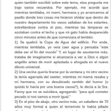
quien también escribió sobre este tema, etsa pregunta me
trajo varios recuerdos. Por ejemplo, me acordé que
mientras temblaba, mi mami, hermana y yo arrancamos al
pasillo donde tres cosas me hicieron olvidar que dentro de
nuestro departamento los vasos saltaban de los estantes,
estrellándose contra el piso, mientras las lámparas se
azotaban contra el techo y que mi gato había desparecido
cinco minutos antes de que comenzara el temblor.
1) Se quebró la Copa de Agua del edificio. Por ende,
mientras temblaba, yo veía caer agua y pensaba “este
debe ser el fin del mundo” Y, en lugar de asustarme más,
trataba de imaginarme si alcanzaría a ver a Dios o algún
angelito antes de morir aplastada o ahogada en el nuevo
diluvio universal.
2) Una vecina quería tirarse por la ventana y mi otro vecino
la tenía agarrada del sweter, mientras mi mamá rezaba y
mi hermana, con su desubicado sentido del humor (o
quizás lo hacía por una buena causa?), le decía a la Sra.
Fanny que no se suicidara, agregando: “para qué cometer
pecado si nos vamos a morir igual.”
3) En el piso de abajo, otro vecino más, un caballero de 70
años muy formal a quien el terremoto lo había pillado