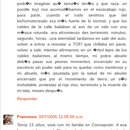
podr�n imaginar qu� tama�o ten�a y que raza...un
poodle toy) nos acomod�bamos en el escarabajo rojo,
para partir, cuando el ruido senimos que del
bichomotorizado era m�s fuerte de lo normal, y que los
cables de la calle bailaban al son de un vals con una
m�sica rotunda...era elcomienzo des terremoto. minutos,
segundo, horas...una eternidad tardamos en salir del auto,
volver a entrar a rescatar a TOFI que chillaba sin parar,
volver a salir, intentar afirmarnos en un �rbol lejos de los
cables bailarines...al mismo tiempo, mi pobre abuelo
deb�a pasar sus peores momentos, encerrado en su
escritorio sin poder salir para no quedar como mentiroso y
mi abuela, m�s asustada por la salud de mi abuelo
encerrado que por el movimiento de tierra...un a�o
inolvidable, protestas al rojo vivo, terremoto y la muerte de
mi tata, meses despu�s.
Responder
Francisco
3/07/2005 12:05:00 a.m.
Tenía 13 años, vivia con mi familia en Concepción. A esa