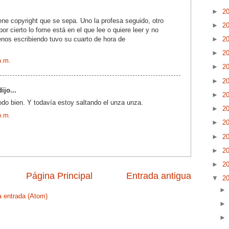
►
2
iene copyright que se sepa. Uno la profesa seguido, otro
►
2
or cierto lo fome está en el que lee o quiere leer y no
enos escribiendo tuvo su cuarto de hora de
►
2
►
2
p.m.
►
2
►
2
ijo...
►
2
do bien. Y todavía estoy saltando el unza unza.
►
2
p.m.
►
2
►
2
►
2
►
2
Página Principal
Entrada antigua
▼
2
a entrada (Atom)