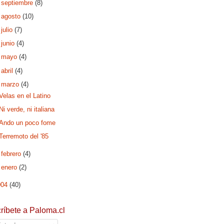
►
septiembre
(8)
►
agosto
(10)
►
julio
(7)
►
junio
(4)
►
mayo
(4)
►
abril
(4)
▼
marzo
(4)
Velas en el Latino
Ni verde, ni italiana
Ando un poco fome
Terremoto del '85
►
febrero
(4)
►
enero
(2)
004
(40)
ríbete a Paloma.cl