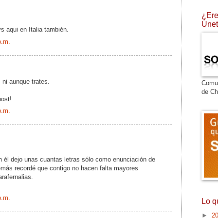
¿Ere
Únet
 aqui en Italia también.
p.m.
ni aunque trates.
Comu
de Ch
post!
p.m.
en él dejo unas cuantas letras sólo como enunciación de
emás recordé que contigo no hacen falta mayores
rafernalias.
p.m.
Lo q
►
2