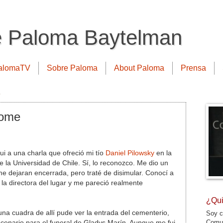
e Paloma Baytelman
alomaTV
Sobre Paloma
About Paloma
Prensa
5
fome
i a una charla que ofreció mi tío
Daniel Pilowsky
en la
de la Universidad de Chile. Sí, lo reconozco. Me dio un
 dejaran encerrada, pero traté de disimular. Conocí a
 la directora del lugar y me pareció realmente
¿Qui
una cuadra de allí pude ver la entrada del cementerio,
Soy c
Comun
escenario para el funeral de Gladys Marín. Aunque me fui