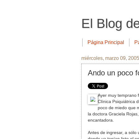
El Blog d
Página Principal
P
miércoles, marzo 09, 200
Ando un poco 
Ayer muy temprano fu
Clínica Psiquiátrica 
poco de miedo que me
la doctora Graciela Rojas,
encantadora.
Antes de ingresar, a sólo 
donde ya tenían listo el 