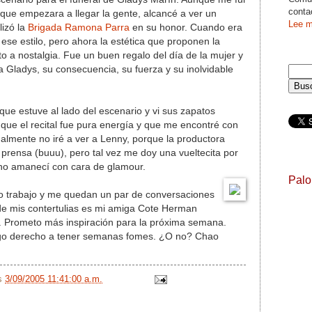
conta
que empezara a llegar la gente, alcancé a ver un
Lee m
lizó la
Brigada Ramona Parra
en su honor. Cuando era
se estilo, pero ahora la estética que proponen la
o a nostalgia. Fue un buen regalo del día de la mujer y
 Gladys, su consecuencia, su fuerza y su inolvidable
que estuve al lado del escenario y vi sus zapatos
 que el recital fue pura energía y que me encontré con
nalmente no iré a ver a Lenny, porque la productora
 prensa (buuu), pero tal vez me doy una vueltecita por
 no amanecí con cara de glamour.
Pal
 trabajo y me quedan un par de conversaciones
e mis contertulias es mi amiga Cote Herman
o). Prometo más inspiración para la próxima semana.
engo derecho a tener semanas fomes. ¿O no? Chao
/s
3/09/2005 11:41:00 a.m.