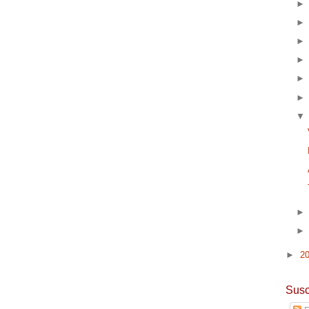
►
2
Susc