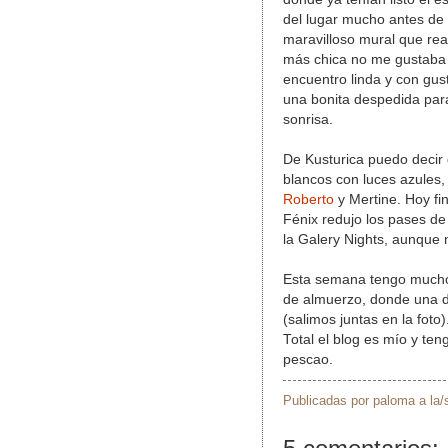
del lugar mucho antes de 
maravilloso mural que rea
más chica no me gustaba e
encuentro linda y con gust
una bonita despedida para
sonrisa.
De Kusturica puedo decir 
blancos con luces azules,
Roberto
y Mertine. Hoy fi
Fénix redujo los pases de
la Galery Nights, aunque
Esta semana tengo mucho
de almuerzo, donde una d
(salimos juntas en la fot
Total el blog es mío y t
pescao.
Publicadas por
paloma
a la