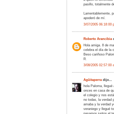
pasillo, totalmente 
Lamentablemente, par
apoderó de mí.
3/07/2005 06:18:00 
Roberto Arancibia
d
Hola amiga. 8 de mar
celebra el día de la 
Beso cariñoso Palo
R.
3/08/2005 02:57:00 
Agüitaperra
dijo...
hola Paloma, llegué 
onces en casa de qu
el colegio y nos es
no todas, la verdad 
amaba y la verdad y
veraniego y llegué t
pasamos juntos el t