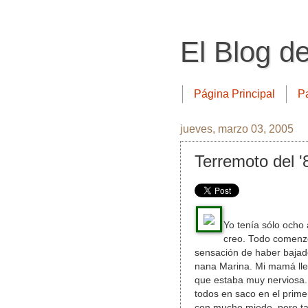
El Blog d
Página Principal
P
jueves, marzo 03, 2005
Terremoto del '
Yo tenía sólo ocho 
creo. Todo comenzó 
sensación de haber bajad
nana Marina. Mi mamá lleg
que estaba muy nerviosa.
todos en saco en el primer 
con mucho miedo, pero t