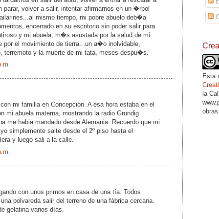
E
 parar, volver a salir, intentar afirmarnos en un �rbol
C
bailarines...al mismo tiempo, mi pobre abuelo deb�a
entos, encerrado en su escritorio sin poder salir para
iroso y mi abuela, m�s asustada por la salud de mi
 por el movimiento de tierra...un a�o inolvidable,
Cre
vo, terremoto y la muerte de mi tata, meses despu�s.
p.m.
Esta 
Crea
la Ca
www.p
 con mi familia en Concepción. A esa hora estaba en el
obras
on mi abuela materna, mostrando la radio Grundig
apa me habia mandado desde Alemania. Recuerdo que mi
 yo simplemente salte desde el 2º piso hasta el
ra y luego sali a la calle.
a.m.
gando con unos primos en casa de una tía. Todos
na polvareda salir del terreno de una fábrica cercana.
e gelatina varios días.