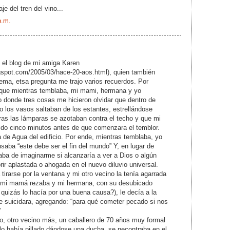
je del tren del vino...
p.m.
el blog de mi amiga Karen
logspot.com/2005/03/hace-20-aos.html), quien también
tema, etsa pregunta me trajo varios recuerdos. Por
que mientras temblaba, mi mami, hermana y yo
o donde tres cosas me hicieron olvidar que dentro de
 los vasos saltaban de los estantes, estrellándose
tras las lámparas se azotaban contra el techo y que mi
ido cinco minutos antes de que comenzara el temblor.
 de Agua del edificio. Por ende, mientras temblaba, yo
saba “este debe ser el fin del mundo” Y, en lugar de
ba de imaginarme si alcanzaría a ver a Dios o algún
rir aplastada o ahogada en el nuevo diluvio universal.
tirarse por la ventana y mi otro vecino la tenía agarrada
s mi mamá rezaba y mi hermana, con su desubicado
 quizás lo hacía por una buena causa?), le decía a la
e suicidara, agregando: “para qué cometer pecado si nos
”
jo, otro vecino más, un caballero de 70 años muy formal
 lo había pillado dándose una ducha, se necontraba en el