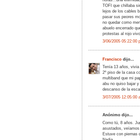
TOFI que chillaba sin
lejos de los cables 
pasar sus peores mom
no quedar como ment
abuelo encerrado que
protestas al rojo vi
3/06/2005 05:22:00 
Francisco
dijo...
Tenía 13 años, vivia
2º piso de la casa c
multiband que mi p
abu no quiso bajar y
descanso de la escale
3/07/2005 12:05:00 
Anónimo dijo...
Como tú, 8 años. Ju
asustados, veíamos u
Estuve con piernas d
Nadia.