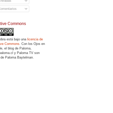
ntradas
omentarios
ative Commons
obra está bajo una
licencia de
tive Commons
. Con los Ojos en
lle, el blog de Paloma,
aloma.cl y Paloma TV son
 de Paloma Baytelman.