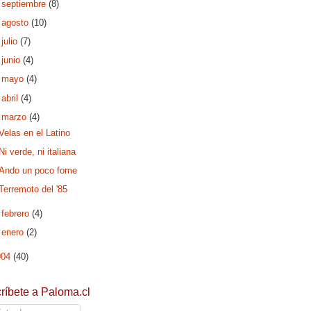
►
septiembre
(8)
►
agosto
(10)
►
julio
(7)
►
junio
(4)
►
mayo
(4)
►
abril
(4)
▼
marzo
(4)
Velas en el Latino
Ni verde, ni italiana
Ando un poco fome
Terremoto del '85
►
febrero
(4)
►
enero
(2)
004
(40)
ríbete a Paloma.cl