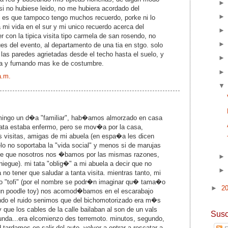
 si no hubiese leido, no me hubiera acordado del
d es que tampoco tengo muchos recuerdo, porke ni lo
a mi vida en el sur y mi unico recuerdo acerca del
r con la tipica visita tipo carmela de san rosendo, no
s del evento, al departamento de una tia en stgo. solo
las paredes agrietadas desde el techo hasta el suelo, y
sa y fumando mas ke de costumbre.
a.m.
mingo un d�a "familiar", hab�amos almorzado en casa
tata estaba enfermo, pero se mov�a por la casa,
 visitas, amigas de mi abuela (en espa�a les dicen
lo no soportaba la "vida social" y menos si de marujas
ce que nosotros nos �bamos por las mismas razones,
iegue). mi tata "oblig�" a mi abuela a decir que no
 no tener que saludar a tanta visita. mientras tanto, mi
 "tofi" (por el nombre se podr�n imaginar qu� tama�o
►
2
un poodle toy) nos acomod�bamos en el escarabajo
uando el ruido senimos que del bichomotorizado era m�s
y que los cables de la calle bailaban al son de un vals
Susc
nda...era elcomienzo des terremoto. minutos, segundo,
 tardamos en salir del auto, volver a entrar a rescatar a