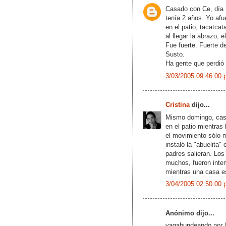
Casado con Ce, día 
tenía 2 años. Yo afu
en el patio, tacatca
al llegar la abrazo, 
Fue fuerte. Fuerte d
Susto.
Ha gente que perdió 
3/03/2005 09:46:00 
Cristina
dijo...
Mismo domingo, cas
en el patio mientra
el movimiento sólo m
instaló la "abuelita
padres salieran. Los
muchos, fueron intem
mientras una casa 
3/04/2005 02:50:00 
Anónimo dijo...
vagabundeando por l