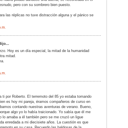
desnudo, pero con su sombrero bien puesto.
a las réplicas no tuve distracción alguna y el pánico se
p.m.
ijo...
zo. Hoy es un día especial, la mitad de la humanidad
otra mitad.
ma.
a.m.
a ti por Roberto. El terremoto del 85 yo estaba tomando
ien es hoy mi pareja, éramos compañeros de curso en
tábamos contando nuestras aventuras de verano. Bueno,
porque algo yo lo había traicionado. Yo sabía que él me
o lo amaba a él también pero se me cruzó un ligue
oda enredada a mi diecisiete años. La cuestión es que
erremoto en su casa. Recuerdo las baldosas de la