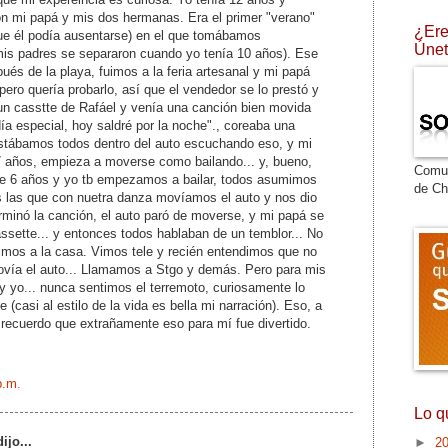
n mi papá y mis dos hermanas. Era el primer "verano"
¿Ere
ue él podía ausentarse) en el que tomábamos
Únet
mis padres se separaron cuando yo tenía 10 años). Ese
pués de la playa, fuimos a la feria artesanal y mi papá
ero quería probarlo, así que el vendedor se lo prestó y
a un casstte de Rafáel y venía una canción bien movida
ía especial, hoy saldré por la noche"., coreaba una
estábamos todos dentro del auto escuchando eso, y mi
 años, empieza a moverse como bailando... y, bueno,
Comu
e 6 años y yo tb empezamos a bailar, todos asumimos
de Ch
 las que con nuetra danza movíamos el auto y nos dio
rminó la canción, el auto paró de moverse, y mi papá se
assette... y entonces todos hablaban de un temblor... No
mos a la casa. Vimos tele y recién entendimos que no
movía el auto... Llamamos a Stgo y demás. Pero para mis
 yo... nunca sentimos el terremoto, curiosamente lo
(casi al estilo de la vida es bella mi narración). Eso, a
 recuerdo que extrañamente eso para mí fue divertido.
p.m.
Lo q
ijo...
►
2