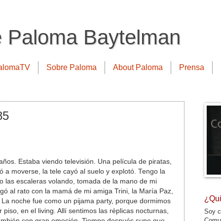
e Paloma Baytelman
alomaTV
Sobre Paloma
About Paloma
Prensa
85
años. Estaba viendo televisión. Una película de piratas,
a moverse, la tele cayó al suelo y explotó. Tengo la
o las escaleras volando, tomada de la mano de mi
ó al rato con la mamá de mi amiga Trini, la María Paz,
¿Qui
 La noche fue como un pijama party, porque dormimos
piso, en el living. Allí sentimos las réplicas nocturnas,
Soy c
Comun
ambién con gran emoción. Tiempo después supe que