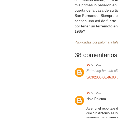
mis primas lo pasaron en 
puerta de la casa de su tí
San Fernando. Siempre es
sentido uno así de fuert
por tener un terremoto en
1985?
Publicadas por
paloma
a la
38 comentarios
yo
dijo...
Este blog ha sido el
3/03/2005 06:46:00 
yo
dijo...
Hola Paloma.
Ayer vi el reportaje
que Sn Antonio se ha
pregunta, te cuento 