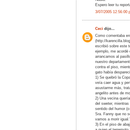
Espero leer tu reporta
3/07/2005 12:56:00 
Ceci
dijo...
Como comentaba en 
(http://karencilla.b
escribió sobre este 
ejemplo, me acordé 
arrancamos al pasill
nuestro departamento
contra el piso, mien
gato había desparec
1) Se quebró la Copa
veía caer agua y pen
asustarme más, trata
angelito antes de mo
2) Una vecina quería 
del sweter, mientra
sentido del humor (o
Sra. Fanny que no s
vamos a morir igual.
3) En el piso de aba
a quien el terremoto