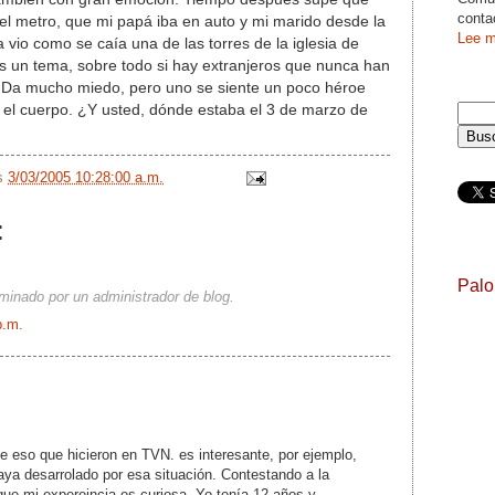
conta
el metro, que mi papá iba en auto y mi marido desde la
Lee m
a vio como se caía una de las torres de la iglesia de
 un tema, sobre todo si hay extranjeros que nunca han
e. Da mucho miedo, pero uno se siente un poco héroe
 el cuerpo. ¿Y usted, dónde estaba el 3 de marzo de
/s
3/03/2005 10:28:00 a.m.
:
Pal
iminado por un administrador de blog.
p.m.
 de eso que hicieron en TVN. es interesante, por ejemplo,
ya desarrolado por esa situación. Contestando a la
que mi expereincia es curiosa. Yo tenía 12 años y