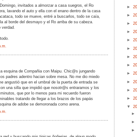
Domingo, invitados a almorzar a casa suegros, el Ro
►
2
era, lavando el auto y ella con el enano dentro de la casa
►
2
tacataca, todo se mueve, entré a buscarlos, todo se caía,
ella al borde del desmayo y el Ro arriba de su cabeza.
►
2
e verdad.
►
2
todo.
►
2
p.m.
►
2
►
2
►
2
a esquina de Compañia con Maipu. Chic@s jungando
►
2
s los padres adentro hacian sobre mesa. No me dio miedo
►
2
e angustió que en el umbral de la puerta de entrada se
" con una silla que impidió que nosotr@s entraramos y los
►
2
 minutos, que por lo menos para mi recuerdo fueron
►
2
inables tratando de llegar a los brazos de los papás
esquina de adobe se demoronada como arena.
▼
2
p.m.
a red y buscando mis tipicas ñoñerias, de algun modo