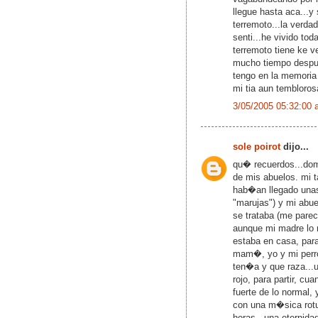
llegue hasta aca...y
terremoto...la verda
senti...he vivido tod
terremoto tiene ke ve
mucho tiempo despue
tengo en la memoria 
mi tia aun tembloro
3/05/2005 05:32:00 
sole poirot
dijo...
qu� recuerdos...do
de mis abuelos. mi 
hab�an llegado unas
"marujas") y mi abue
se trataba (me pare
aunque mi madre lo n
estaba en casa, para
mam�, yo y mi perro
ten�a y que raza...
rojo, para partir, c
fuerte de lo normal, 
con una m�sica rotu
horas...una eternidad