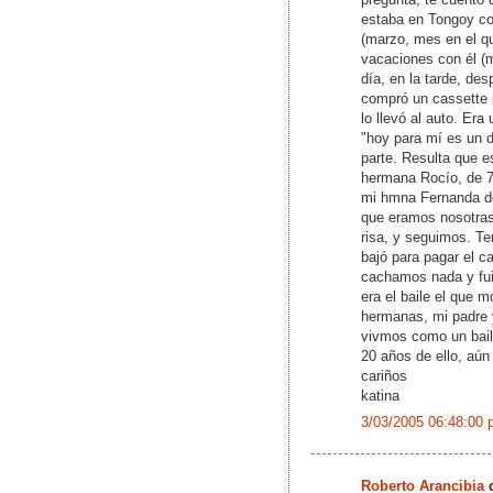
estaba en Tongoy co
(marzo, mes en el q
vacaciones con él (
día, en la tarde, des
compró un cassette p
lo llevó al auto. Er
"hoy para mí es un d
parte. Resulta que 
hermana Rocío, de 7
mi hmna Fernanda d
que eramos nosotras
risa, y seguimos. Te
bajó para pagar el c
cachamos nada y fui
era el baile el que 
hermanas, mi padre y
vivmos como un baile 
20 años de ello, aún
cariños
katina
3/03/2005 06:48:00 
Roberto Arancibia
d