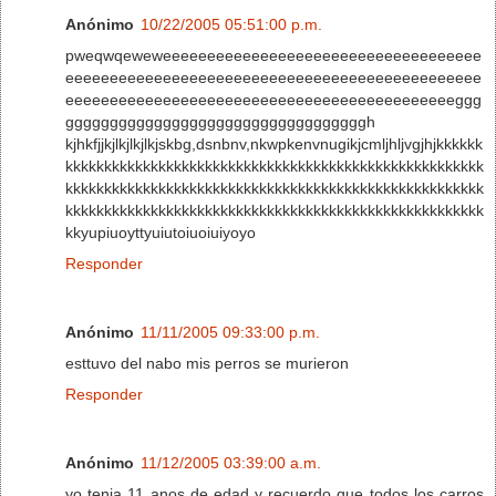
Anónimo
10/22/2005 05:51:00 p.m.
pweqwqeweweeeeeeeeeeeeeeeeeeeeeeeeeeeeeeeeeeee
eeeeeeeeeeeeeeeeeeeeeeeeeeeeeeeeeeeeeeeeeeeeeee
eeeeeeeeeeeeeeeeeeeeeeeeeeeeeeeeeeeeeeeeeeeeggg
ggggggggggggggggggggggggggggggggggh
kjhkfjjkjlkjlkjlkjskbg,dsnbnv,nkwpkenvnugikjcmljhljvgjhjkkkkkk
kkkkkkkkkkkkkkkkkkkkkkkkkkkkkkkkkkkkkkkkkkkkkkkkkkkkkk
kkkkkkkkkkkkkkkkkkkkkkkkkkkkkkkkkkkkkkkkkkkkkkkkkkkkkk
kkkkkkkkkkkkkkkkkkkkkkkkkkkkkkkkkkkkkkkkkkkkkkkkkkkkkk
kkyupiuoyttyuiutoiuoiuiyoyo
Responder
Anónimo
11/11/2005 09:33:00 p.m.
esttuvo del nabo mis perros se murieron
Responder
Anónimo
11/12/2005 03:39:00 a.m.
yo tenia 11 anos de edad y recuerdo que todos los carros