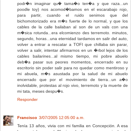
podr�n imaginar qu� tama�o ten�a y que raza...un
poodle toy) nos acomod�bamos en el escarabajo rojo,
para partir, cuando el ruido senimos que del
bichomotorizado era m�s fuerte de lo normal, y que los
cables de la calle bailaban al son de un vals con una
m�sica rotunda...era elcomienzo des terremoto. minutos,
segundo, horas...una eternidad tardamos en salir del auto,
volver a entrar a rescatar a TOFI que chillaba sin parar,
volver a salir, intentar afirmarnos en un �rbol lejos de los
cables bailarines...al mismo tiempo, mi pobre abuelo
deb�a pasar sus peores momentos, encerrado en su
escritorio sin poder salir para no quedar como mentiroso y
mi abuela, m�s asustada por la salud de mi abuelo
encerrado que por el movimiento de tierra...un a�o
inolvidable, protestas al rojo vivo, terremoto y la muerte de
mi tata, meses despu�s.
Responder
Francisco
3/07/2005 12:05:00 a.m.
Tenía 13 años, vivia con mi familia en Concepción. A esa