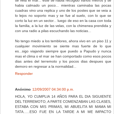
se veia el mar... este se habia recogido varios metros y se
habia calmado un poco... mientras caminaba las pocas
cuadras vino una replica y uno de los postes que se veia a
lo lejos no soporto mas y se fue al suelo, con lo que se
corto la luz en un sector... luego de eso en la casa con toda
la familia, a la luz de las velas, con la chimenea prendida y
con una radio a pilas escuchando las noticias...
No tengo miedo a los temblores, ahora vivo en un piso 11 y
cualquier movimiento se siente mas fuerte de lo que
es...sigo viajando siempre que puedo a Papudo y nunca
mas el clima o el mar se han comportado como esos pocos
dias antes del terremoto y los pocos dias despues que
demoro en regresar a la normalidad...
Responder
Anónimo
12/09/2007 04:34:00 p.m.
HOLA, YO CUMPLIA 14 AÑOS PARA EL DIA SIGUIENTE
DEL TERREMOTO, A PARTE COMENZABAN LAS CLASES,
ESTABA CON MIS PRIMAS, MI ABUELITA MI MAMA MI
TATA......ESO FUE EN LA TARDE A MI ME IMPACTO