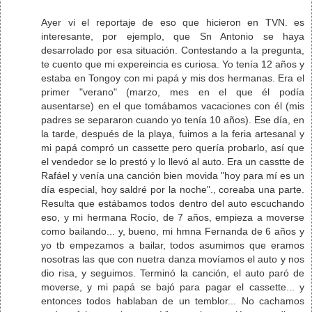
Ayer vi el reportaje de eso que hicieron en TVN. es
interesante, por ejemplo, que Sn Antonio se haya
desarrolado por esa situación. Contestando a la pregunta,
te cuento que mi expereincia es curiosa. Yo tenía 12 años y
estaba en Tongoy con mi papá y mis dos hermanas. Era el
primer "verano" (marzo, mes en el que él podía
ausentarse) en el que tomábamos vacaciones con él (mis
padres se separaron cuando yo tenía 10 años). Ese día, en
la tarde, después de la playa, fuimos a la feria artesanal y
mi papá compró un cassette pero quería probarlo, así que
el vendedor se lo prestó y lo llevó al auto. Era un casstte de
Rafáel y venía una canción bien movida "hoy para mí es un
día especial, hoy saldré por la noche"., coreaba una parte.
Resulta que estábamos todos dentro del auto escuchando
eso, y mi hermana Rocío, de 7 años, empieza a moverse
como bailando... y, bueno, mi hmna Fernanda de 6 años y
yo tb empezamos a bailar, todos asumimos que eramos
nosotras las que con nuetra danza movíamos el auto y nos
dio risa, y seguimos. Terminó la canción, el auto paró de
moverse, y mi papá se bajó para pagar el cassette... y
entonces todos hablaban de un temblor... No cachamos