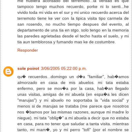
me hubiera acordado del terremoto...la verdad es que
tampoco tengo muchos recuerdo, porke ni lo senti...he
vivido toda mi vida en el sur y mi unico recuerdo acerca del
terremoto tiene ke ver con la tipica visita tipo carmela de
san rosendo, no mucho tiempo despues del evento, al
departamento de una tia en stgo. solo tengo en la memoria
las paredes agrietadas desde el techo hasta el suelo, y mi
tia aun temblorosa y fumando mas ke de costumbre.
Responder
sole poirot
3/06/2005 05:22:00 p.m.
qu� recuerdos...domingo un d�a "familiar", hab�amos
almorzado en casa de mis abuelos. mi tata estaba
enfermo, pero se mov�a por la casa, hab�an llegado
unas visitas, amigas de mi abuela (en espa�a les dicen
"marujas") y mi abuelo no soportaba la "vida social" y
menos si de marujas se trataba (me parece que nosotros
nos �bamos por las mismas razones, aunque mi madre lo
niegue). mi tata "oblig�" a mi abuela a decir que no estaba
en casa, para no tener que saludar a tanta visita. mientras
tanto, mi mam�, yo y mi perro "tofi" (por el nombre se