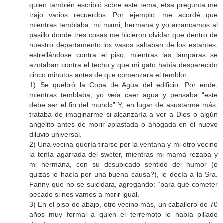
quien también escribió sobre este tema, etsa pregunta me
trajo varios recuerdos. Por ejemplo, me acordé que
mientras temblaba, mi mami, hermana y yo arrancamos al
pasillo donde tres cosas me hicieron olvidar que dentro de
nuestro departamento los vasos saltaban de los estantes,
estrellándose contra el piso, mientras las lámparas se
azotaban contra el techo y que mi gato había desparecido
cinco minutos antes de que comenzara el temblor.
1) Se quebró la Copa de Agua del edificio. Por ende,
mientras temblaba, yo veía caer agua y pensaba “este
debe ser el fin del mundo” Y, en lugar de asustarme más,
trataba de imaginarme si alcanzaría a ver a Dios o algún
angelito antes de morir aplastada o ahogada en el nuevo
diluvio universal.
2) Una vecina quería tirarse por la ventana y mi otro vecino
la tenía agarrada del sweter, mientras mi mamá rezaba y
mi hermana, con su desubicado sentido del humor (o
quizás lo hacía por una buena causa?), le decía a la Sra.
Fanny que no se suicidara, agregando: “para qué cometer
pecado si nos vamos a morir igual.”
3) En el piso de abajo, otro vecino más, un caballero de 70
años muy formal a quien el terremoto lo había pillado