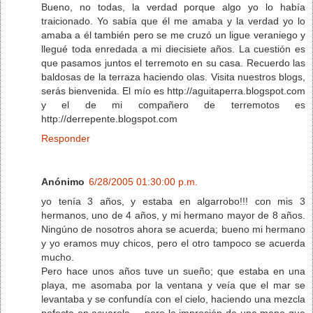
Bueno, no todas, la verdad porque algo yo lo había
traicionado. Yo sabía que él me amaba y la verdad yo lo
amaba a él también pero se me cruzó un ligue veraniego y
llegué toda enredada a mi diecisiete años. La cuestión es
que pasamos juntos el terremoto en su casa. Recuerdo las
baldosas de la terraza haciendo olas. Visita nuestros blogs,
serás bienvenida. El mío es http://aguitaperra.blogspot.com
y el de mi compañero de terremotos es
http://derrepente.blogspot.com
Responder
Anónimo
6/28/2005 01:30:00 p.m.
yo tenía 3 años, y estaba en algarrobo!!! con mis 3
hermanos, uno de 4 años, y mi hermano mayor de 8 años.
Ningúno de nosotros ahora se acuerda; bueno mi hermano
y yo eramos muy chicos, pero el otro tampoco se acuerda
mucho.
Pero hace unos años tuve un sueño; que estaba en una
playa, me asomaba por la ventana y veía que el mar se
levantaba y se confundía con el cielo, haciendo una mezcla
pefecta en acuarela..., pero la impresión de una mano que