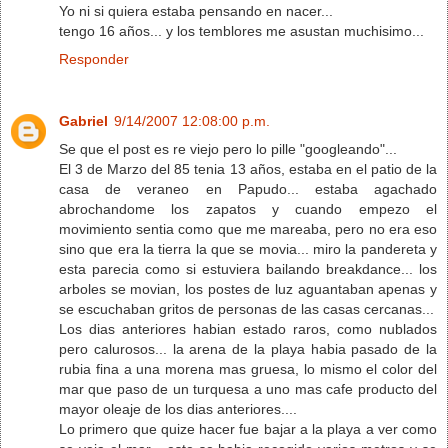
Yo ni si quiera estaba pensando en nacer...
tengo 16 años... y los temblores me asustan muchisimo...
Responder
Gabriel
9/14/2007 12:08:00 p.m.
Se que el post es re viejo pero lo pille "googleando"...
El 3 de Marzo del 85 tenia 13 años, estaba en el patio de la
casa de veraneo en Papudo... estaba agachado
abrochandome los zapatos y cuando empezo el
movimiento sentia como que me mareaba, pero no era eso
sino que era la tierra la que se movia... miro la pandereta y
esta parecia como si estuviera bailando breakdance... los
arboles se movian, los postes de luz aguantaban apenas y
se escuchaban gritos de personas de las casas cercanas...
Los dias anteriores habian estado raros, como nublados
pero calurosos... la arena de la playa habia pasado de la
rubia fina a una morena mas gruesa, lo mismo el color del
mar que paso de un turquesa a uno mas cafe producto del
mayor oleaje de los dias anteriores....
Lo primero que quize hacer fue bajar a la playa a ver como