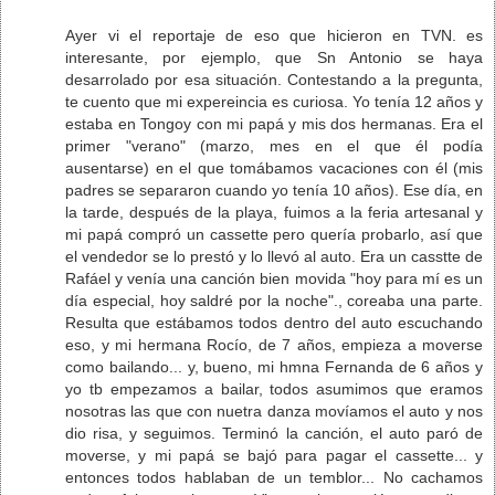
Ayer vi el reportaje de eso que hicieron en TVN. es
interesante, por ejemplo, que Sn Antonio se haya
desarrolado por esa situación. Contestando a la pregunta,
te cuento que mi expereincia es curiosa. Yo tenía 12 años y
estaba en Tongoy con mi papá y mis dos hermanas. Era el
primer "verano" (marzo, mes en el que él podía
ausentarse) en el que tomábamos vacaciones con él (mis
padres se separaron cuando yo tenía 10 años). Ese día, en
la tarde, después de la playa, fuimos a la feria artesanal y
mi papá compró un cassette pero quería probarlo, así que
el vendedor se lo prestó y lo llevó al auto. Era un casstte de
Rafáel y venía una canción bien movida "hoy para mí es un
día especial, hoy saldré por la noche"., coreaba una parte.
Resulta que estábamos todos dentro del auto escuchando
eso, y mi hermana Rocío, de 7 años, empieza a moverse
como bailando... y, bueno, mi hmna Fernanda de 6 años y
yo tb empezamos a bailar, todos asumimos que eramos
nosotras las que con nuetra danza movíamos el auto y nos
dio risa, y seguimos. Terminó la canción, el auto paró de
moverse, y mi papá se bajó para pagar el cassette... y
entonces todos hablaban de un temblor... No cachamos