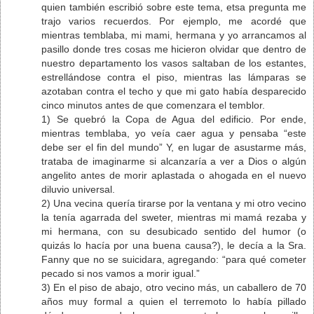
quien también escribió sobre este tema, etsa pregunta me
trajo varios recuerdos. Por ejemplo, me acordé que
mientras temblaba, mi mami, hermana y yo arrancamos al
pasillo donde tres cosas me hicieron olvidar que dentro de
nuestro departamento los vasos saltaban de los estantes,
estrellándose contra el piso, mientras las lámparas se
azotaban contra el techo y que mi gato había desparecido
cinco minutos antes de que comenzara el temblor.
1) Se quebró la Copa de Agua del edificio. Por ende,
mientras temblaba, yo veía caer agua y pensaba “este
debe ser el fin del mundo” Y, en lugar de asustarme más,
trataba de imaginarme si alcanzaría a ver a Dios o algún
angelito antes de morir aplastada o ahogada en el nuevo
diluvio universal.
2) Una vecina quería tirarse por la ventana y mi otro vecino
la tenía agarrada del sweter, mientras mi mamá rezaba y
mi hermana, con su desubicado sentido del humor (o
quizás lo hacía por una buena causa?), le decía a la Sra.
Fanny que no se suicidara, agregando: “para qué cometer
pecado si nos vamos a morir igual.”
3) En el piso de abajo, otro vecino más, un caballero de 70
años muy formal a quien el terremoto lo había pillado