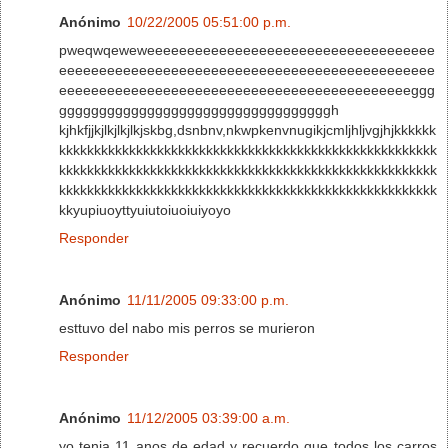
Anónimo
10/22/2005 05:51:00 p.m.
pweqwqeweweeeeeeeeeeeeeeeeeeeeeeeeeeeeeeeeeeee
eeeeeeeeeeeeeeeeeeeeeeeeeeeeeeeeeeeeeeeeeeeeeee
eeeeeeeeeeeeeeeeeeeeeeeeeeeeeeeeeeeeeeeeeeeeggg
ggggggggggggggggggggggggggggggggggh
kjhkfjjkjlkjlkjlkjskbg,dsnbnv,nkwpkenvnugikjcmljhljvgjhjkkkkkk
kkkkkkkkkkkkkkkkkkkkkkkkkkkkkkkkkkkkkkkkkkkkkkkkkkkkkk
kkkkkkkkkkkkkkkkkkkkkkkkkkkkkkkkkkkkkkkkkkkkkkkkkkkkkk
kkkkkkkkkkkkkkkkkkkkkkkkkkkkkkkkkkkkkkkkkkkkkkkkkkkkkk
kkyupiuoyttyuiutoiuoiuiyoyo
Responder
Anónimo
11/11/2005 09:33:00 p.m.
esttuvo del nabo mis perros se murieron
Responder
Anónimo
11/12/2005 03:39:00 a.m.
yo tenia 11 anos de edad y recuerdo que todos los carros