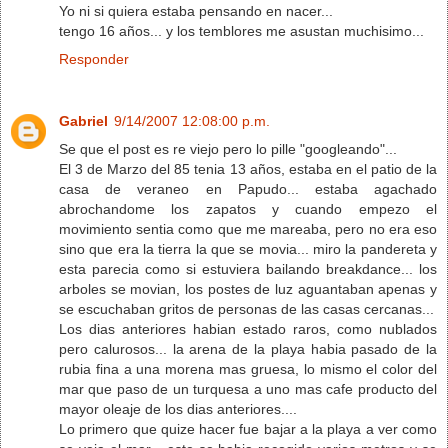
Yo ni si quiera estaba pensando en nacer...
tengo 16 años... y los temblores me asustan muchisimo...
Responder
Gabriel
9/14/2007 12:08:00 p.m.
Se que el post es re viejo pero lo pille "googleando"...
El 3 de Marzo del 85 tenia 13 años, estaba en el patio de la
casa de veraneo en Papudo... estaba agachado
abrochandome los zapatos y cuando empezo el
movimiento sentia como que me mareaba, pero no era eso
sino que era la tierra la que se movia... miro la pandereta y
esta parecia como si estuviera bailando breakdance... los
arboles se movian, los postes de luz aguantaban apenas y
se escuchaban gritos de personas de las casas cercanas...
Los dias anteriores habian estado raros, como nublados
pero calurosos... la arena de la playa habia pasado de la
rubia fina a una morena mas gruesa, lo mismo el color del
mar que paso de un turquesa a uno mas cafe producto del
mayor oleaje de los dias anteriores....
Lo primero que quize hacer fue bajar a la playa a ver como