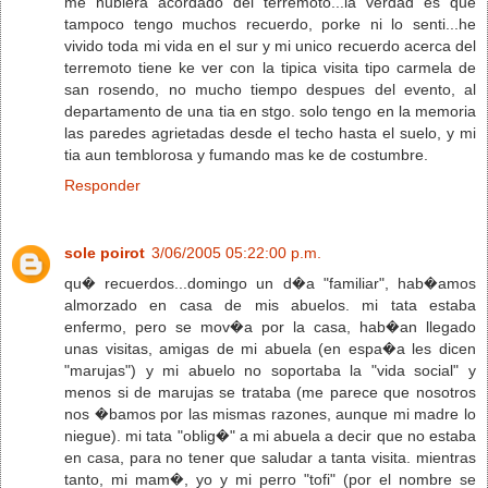
me hubiera acordado del terremoto...la verdad es que
tampoco tengo muchos recuerdo, porke ni lo senti...he
vivido toda mi vida en el sur y mi unico recuerdo acerca del
terremoto tiene ke ver con la tipica visita tipo carmela de
san rosendo, no mucho tiempo despues del evento, al
departamento de una tia en stgo. solo tengo en la memoria
las paredes agrietadas desde el techo hasta el suelo, y mi
tia aun temblorosa y fumando mas ke de costumbre.
Responder
sole poirot
3/06/2005 05:22:00 p.m.
qu� recuerdos...domingo un d�a "familiar", hab�amos
almorzado en casa de mis abuelos. mi tata estaba
enfermo, pero se mov�a por la casa, hab�an llegado
unas visitas, amigas de mi abuela (en espa�a les dicen
"marujas") y mi abuelo no soportaba la "vida social" y
menos si de marujas se trataba (me parece que nosotros
nos �bamos por las mismas razones, aunque mi madre lo
niegue). mi tata "oblig�" a mi abuela a decir que no estaba
en casa, para no tener que saludar a tanta visita. mientras
tanto, mi mam�, yo y mi perro "tofi" (por el nombre se