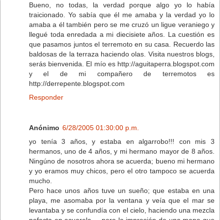
Bueno, no todas, la verdad porque algo yo lo había
traicionado. Yo sabía que él me amaba y la verdad yo lo
amaba a él también pero se me cruzó un ligue veraniego y
llegué toda enredada a mi diecisiete años. La cuestión es
que pasamos juntos el terremoto en su casa. Recuerdo las
baldosas de la terraza haciendo olas. Visita nuestros blogs,
serás bienvenida. El mío es http://aguitaperra.blogspot.com
y el de mi compañero de terremotos es
http://derrepente.blogspot.com
Responder
Anónimo
6/28/2005 01:30:00 p.m.
yo tenía 3 años, y estaba en algarrobo!!! con mis 3
hermanos, uno de 4 años, y mi hermano mayor de 8 años.
Ningúno de nosotros ahora se acuerda; bueno mi hermano
y yo eramos muy chicos, pero el otro tampoco se acuerda
mucho.
Pero hace unos años tuve un sueño; que estaba en una
playa, me asomaba por la ventana y veía que el mar se
levantaba y se confundía con el cielo, haciendo una mezcla
pefecta en acuarela..., pero la impresión de una mano que