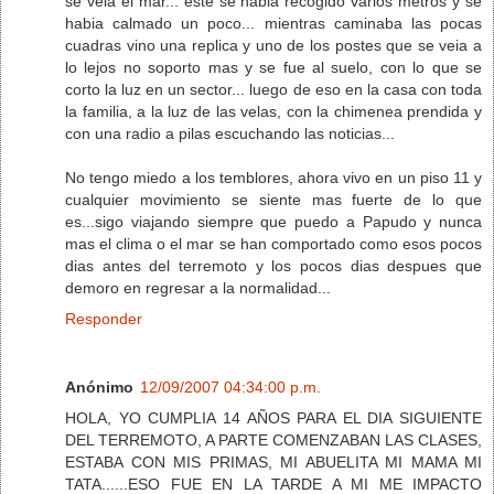
se veia el mar... este se habia recogido varios metros y se
habia calmado un poco... mientras caminaba las pocas
cuadras vino una replica y uno de los postes que se veia a
lo lejos no soporto mas y se fue al suelo, con lo que se
corto la luz en un sector... luego de eso en la casa con toda
la familia, a la luz de las velas, con la chimenea prendida y
con una radio a pilas escuchando las noticias...
No tengo miedo a los temblores, ahora vivo en un piso 11 y
cualquier movimiento se siente mas fuerte de lo que
es...sigo viajando siempre que puedo a Papudo y nunca
mas el clima o el mar se han comportado como esos pocos
dias antes del terremoto y los pocos dias despues que
demoro en regresar a la normalidad...
Responder
Anónimo
12/09/2007 04:34:00 p.m.
HOLA, YO CUMPLIA 14 AÑOS PARA EL DIA SIGUIENTE
DEL TERREMOTO, A PARTE COMENZABAN LAS CLASES,
ESTABA CON MIS PRIMAS, MI ABUELITA MI MAMA MI
TATA......ESO FUE EN LA TARDE A MI ME IMPACTO