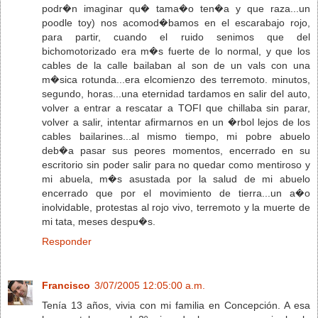
podr�n imaginar qu� tama�o ten�a y que raza...un
poodle toy) nos acomod�bamos en el escarabajo rojo,
para partir, cuando el ruido senimos que del
bichomotorizado era m�s fuerte de lo normal, y que los
cables de la calle bailaban al son de un vals con una
m�sica rotunda...era elcomienzo des terremoto. minutos,
segundo, horas...una eternidad tardamos en salir del auto,
volver a entrar a rescatar a TOFI que chillaba sin parar,
volver a salir, intentar afirmarnos en un �rbol lejos de los
cables bailarines...al mismo tiempo, mi pobre abuelo
deb�a pasar sus peores momentos, encerrado en su
escritorio sin poder salir para no quedar como mentiroso y
mi abuela, m�s asustada por la salud de mi abuelo
encerrado que por el movimiento de tierra...un a�o
inolvidable, protestas al rojo vivo, terremoto y la muerte de
mi tata, meses despu�s.
Responder
Francisco
3/07/2005 12:05:00 a.m.
Tenía 13 años, vivia con mi familia en Concepción. A esa