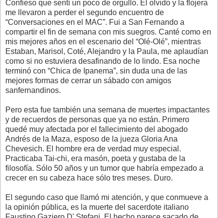
Confieso que sentí un poco de orgullo. El olvido y la flojera
me llevaron a perder el segundo encuentro de
“Conversaciones en el MAC”. Fui a San Fernando a
compartir el fin de semana con mis suegros. Canté como en
mis mejores años en el escenario del “Olé-Olé”, mientras
Estaban, Marisol, Coté, Alejandro y la Paula, me aplaudían
como si no estuviera desafinando de lo lindo. Esa noche
terminó con “Chica de Ipanema”, sin duda una de las
mejores formas de cerrar un sábado con amigos
sanfernandinos.
Pero esta fue también una semana de muertes impactantes
y de recuerdos de personas que ya no están. Primero
quedé muy afectada por el fallecimiento del abogado
Andrés de la Maza, esposo de la jueza Gloria Ana
Chevesich. El hombre era de verdad muy especial.
Practicaba Tai-chi, era masón, poeta y gustaba de la
filosofía. Sólo 50 años y un tumor que habría empezado a
crecer en su cabeza hace sólo tres meses. Duro.
El segundo caso que llamó mi atención, y que conmueve a
la opinión pública, es la muerte del sacerdote italiano
Faustino Gaziero D' Stefani. El hecho parece sacado de