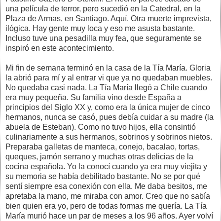
una película de terror, pero sucedió en la Catedral, en la
Plaza de Armas, en Santiago. Aquí. Otra muerte imprevista,
ilógica. Hay gente muy loca y eso me asusta bastante.
Incluso tuve una pesadilla muy fea, que seguramente se
inspiró en este acontecimiento.
Mi fin de semana terminó en la casa de la Tía María. Gloria
la abrió para mí y al entrar vi que ya no quedaban muebles.
No quedaba casi nada. La Tía María llegó a Chile cuando
era muy pequeña. Su familia vino desde España a
principios del Siglo XX y, como era la única mujer de cinco
hermanos, nunca se casó, pues debía cuidar a su madre (la
abuela de Esteban). Como no tuvo hijos, ella consintió
culinariamente a sus hermanos, sobrinos y sobrinos nietos.
Preparaba galletas de manteca, conejo, bacalao, tortas,
queques, jamón serrano y muchas otras delicias de la
cocina española. Yo la conocí cuando ya era muy viejita y
su memoria se había debilitado bastante. No se por qué
sentí siempre esa conexión con ella. Me daba besitos, me
apretaba la mano, me miraba con amor. Creo que no sabía
bien quien era yo, pero de todas formas me quería. La Tía
María murió hace un par de meses a los 96 años. Ayer volví