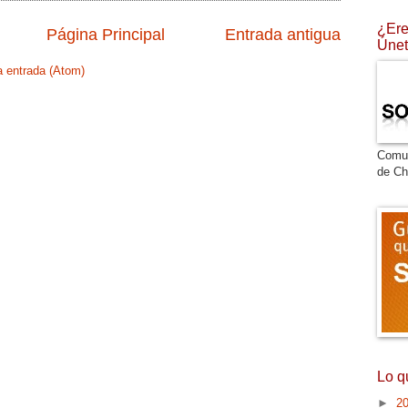
¿Ere
Página Principal
Entrada antigua
Únet
a entrada (Atom)
Comu
de Ch
Lo q
►
2