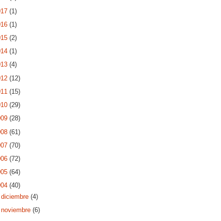
017
(1)
016
(1)
015
(2)
014
(1)
013
(4)
012
(12)
011
(15)
010
(29)
009
(28)
008
(61)
007
(70)
006
(72)
005
(64)
004
(40)
►
diciembre
(4)
►
noviembre
(6)