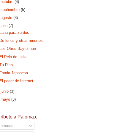
►
octubre
(4)
►
septiembre
(5)
►
agosto
(8)
▼
julio
(7)
Lana para zurdos
De lunes y otras muertes
Los Otros Baytelman
El Pelo de Lidia
Tu Risa
Fonda Japonesa
El poder de Internet
►
junio
(3)
►
mayo
(3)
ríbete a Paloma.cl
ntradas