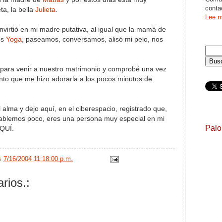
conta
a, la bella
Julieta
.
Lee m
nvirtió en mi madre putativa, al igual que la mamá de
os
Yoga
, paseamos, conversamos, alisó mi pelo, nos
 para venir a nuestro matrimonio y comprobé una vez
nto que me hizo adorarla a los pocos minutos de
 alma y dejo aquí, en el ciberespacio, registrado que,
ablemos poco, eres una persona muy especial en mi
Pal
QUÍ.
/s
7/16/2004 11:18:00 p.m.
rios.: