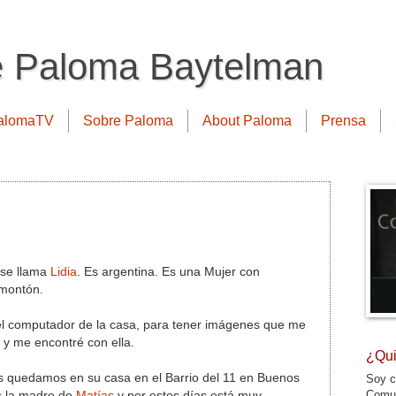
e Paloma Baytelman
alomaTV
Sobre Paloma
About Paloma
Prensa
y se llama
Lidia
. Es argentina. Es una Mujer con
 montón.
el computador de la casa, para tener imágenes que me
 y me encontré con ella.
¿Qui
s quedamos en su casa en el Barrio del 11 en Buenos
Soy c
Comun
Es la madre de
Matías
y por estos días está muy