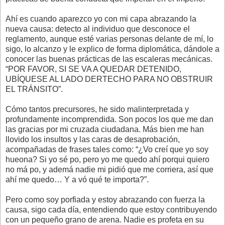
Ahí es cuando aparezco yo con mi capa abrazando la
nueva causa: detecto al individuo que desconoce el
reglamento, aunque esté varias personas delante de mí, lo
sigo, lo alcanzo y le explico de forma diplomática, dándole a
conocer las buenas prácticas de las escaleras mecánicas.
“POR FAVOR, SI SE VA A QUEDAR DETENIDO,
UBÍQUESE AL LADO DERTECHO PARA NO OBSTRUIR
EL TRÁNSITO”.
Cómo tantos precursores, he sido malinterpretada y
profundamente incomprendida. Son pocos los que me dan
las gracias por mi cruzada ciudadana. Más bien me han
llovido los insultos y las caras de desaprobación,
acompañadas de frases tales como: “¿Vo creí que yo soy
hueona? Si yo sé po, pero yo me quedo ahí porqui quiero
no má po, y ademá nadie mi pidió que me corriera, así que
ahí me quedo… Y a vó qué te importa?”.
Pero como soy porfiada y estoy abrazando con fuerza la
causa, sigo cada día, entendiendo que estoy contribuyendo
con un pequeño grano de arena. Nadie es profeta en su