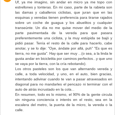
Uf, ya me imagino, sin andar en micro ya me topo con
estrellones y tonteras. En mi caso, parte de la rabieta son
las damas y caballeros ciclistas, que juran que en las
esquinas y veredas tienen preferencia para tirarse rajados
sobre un coche de guagua y los abuelitos y cualquier
transeúnte. Un día no me quise mover del medio de la
parte pavimentada de la vereda para que pasara
preferentemente una ciclista, y la muy estúpida se bajó y
pidió pasar. Tenía el resto de la calle para hacerlo, cabe
anotar, y se lo dije: "Oye, ándate por allá, puh" "Es que es
tierra, no me gusta". Hay que ser muy ...(o sea, a la linda le
gusta andar en bicicletita por caminos perfectos...y que uno
se vaya por la tierra, con la cría rebotando).
Los otros pasteles son los que van alternando vereda y
calle, a toda velocidad, y uno, en el auto, bien gracias,
intentando adivinar cuando te van a pasar atravesados en
diagonal para no mandarles el pencazo ni terminar con el
auto de atrás incrustado en la cola...
En resumen, todo es lo mismo, el 90% de la gente circula
sin ninguna conciencia o interés en el resto, sea en la
escalera del metro, la puerta de la micro, la vereda o la
calle.