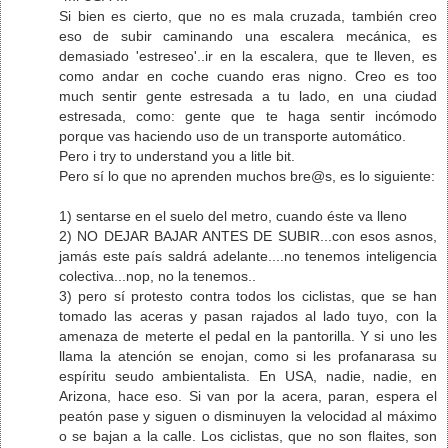
Si bien es cierto, que no es mala cruzada, también creo
eso de subir caminando una escalera mecánica, es
demasiado 'estreseo'..ir en la escalera, que te lleven, es
como andar en coche cuando eras nigno. Creo es too
much sentir gente estresada a tu lado, en una ciudad
estresada, como: gente que te haga sentir incómodo
porque vas haciendo uso de un transporte automático.
Pero i try to understand you a litle bit.
Pero sí lo que no aprenden muchos bre@s, es lo siguiente:
1) sentarse en el suelo del metro, cuando éste va lleno
2) NO DEJAR BAJAR ANTES DE SUBIR...con esos asnos,
jamás este país saldrá adelante....no tenemos inteligencia
colectiva...nop, no la tenemos..
3) pero sí protesto contra todos los ciclistas, que se han
tomado las aceras y pasan rajados al lado tuyo, con la
amenaza de meterte el pedal en la pantorilla. Y si uno les
llama la atención se enojan, como si les profanarasa su
espíritu seudo ambientalista. En USA, nadie, nadie, en
Arizona, hace eso. Si van por la acera, paran, espera el
peatón pase y siguen o disminuyen la velocidad al máximo
o se bajan a la calle. Los ciclistas, que no son flaites, son