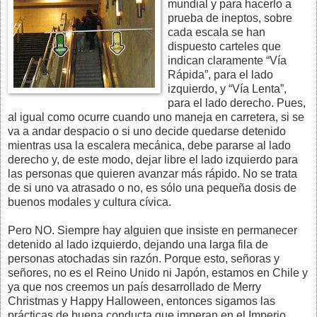
mundial y para hacerlo a
prueba de ineptos, sobre
cada escala se han
dispuesto carteles que
indican claramente “Vía
Rápida”, para el lado
izquierdo, y “Vía Lenta”,
para el lado derecho. Pues,
al igual como ocurre cuando uno maneja en carretera, si se
va a andar despacio o si uno decide quedarse detenido
mientras usa la escalera mecánica, debe pararse al lado
derecho y, de este modo, dejar libre el lado izquierdo para
las personas que quieren avanzar más rápido. No se trata
de si uno va atrasado o no, es sólo una pequeña dosis de
buenos modales y cultura cívica.
Pero NO. Siempre hay alguien que insiste en permanecer
detenido al lado izquierdo, dejando una larga fila de
personas atochadas sin razón. Porque esto, señoras y
señores, no es el Reino Unido ni Japón, estamos en Chile y
ya que nos creemos un país desarrollado de Merry
Christmas y Happy Halloween, entonces sigamos las
prácticas de buena conducta que imperan en el Imperio.