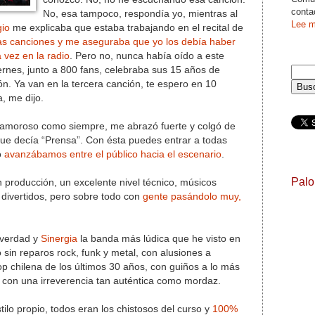
conta
No, esa tampoco, respondía yo, mientras al
Lee m
gio
me explicaba que estaba trabajando en el recital de
as canciones y me aseguraba que yo los debía haber
vez en la radio
. Pero no, nunca había oído a este
ernes, junto a 800 fans, celebraba sus 15 años de
tón. Ya van en la tercera canción, te espero en 10
, me dijo.
y amoroso como siempre, me abrazó fuerte y colgó de
que decía “Prensa”. Con ésta puedes entrar a todas
o
avanzábamos entre el público hacia el escenario
.
Pal
producción, un excelente nivel técnico, músicos
 divertidos, pero sobre todo con
gente pasándolo muy,
 verdad y
Sinergia
la banda más lúdica que he visto en
in reparos rock, funk y metal, con alusiones a
op chilena de los últimos 30 años, con guiños a lo más
 y con una irreverencia tan auténtica como mordaz.
ilo propio, todos eran los chistosos del curso y
100%