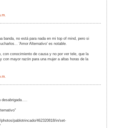
a.m.
a banda, no está para nada en mi top of mind, pero si
charlos... 'Amor Alternativo' es notable.
o, con conocimiento de causa y no por ver tele, que la
, y con mayor razón para una mujer a altas horas de la
p.m.
 desabrigada.....
ternativo"
m/photos/pablotrincado/462320818/in/set-
/