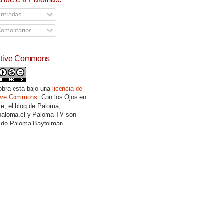
ntradas
omentarios
ative Commons
obra está bajo una
licencia de
tive Commons
. Con los Ojos en
lle, el blog de Paloma,
aloma.cl y Paloma TV son
 de Paloma Baytelman.