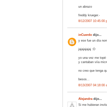
un abrazo
freddy krueger.-
8/12/2007 10:45:00 
inCuerdo
dijo...
y ese fue un día nor
jajajajajaj :O
yo una vez me topé c
y cantaban viía micr
no creo que tenga que
besos...
8/13/2007 04:18:00 
Alejandra
dijo...
Si me hubieran invit