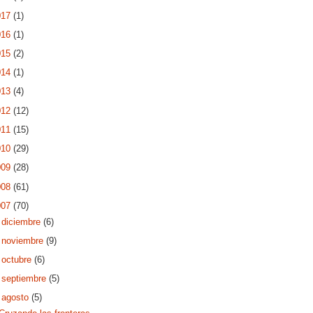
017
(1)
016
(1)
015
(2)
014
(1)
013
(4)
012
(12)
011
(15)
010
(29)
009
(28)
008
(61)
007
(70)
►
diciembre
(6)
►
noviembre
(9)
►
octubre
(6)
►
septiembre
(5)
▼
agosto
(5)