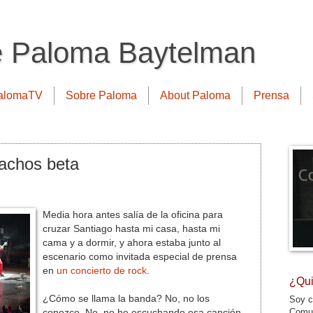
e Paloma Baytelman
alomaTV
Sobre Paloma
About Paloma
Prensa
achos beta
Media hora antes salía de la oficina para
cruzar Santiago hasta mi casa, hasta mi
cama y a dormir, y ahora estaba junto al
escenario como invitada especial de prensa
en
un concierto de rock
.
¿Qui
¿Cómo se llama la banda? No, no los
Soy c
Comun
conozco. No, no he escuchando esa canción.