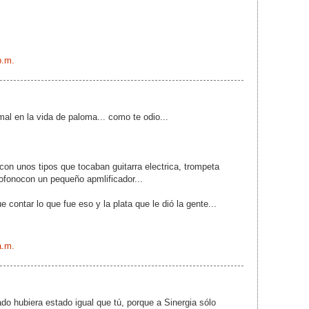
p.m.
mal en la vida de paloma... como te odio...
on unos tipos que tocaban guitarra electrica, trompeta
ofonocon un pequeño apmlificador...
 contar lo que fue eso y la plata que le dió la gente...
a.m.
ado hubiera estado igual que tú, porque a Sinergia sólo