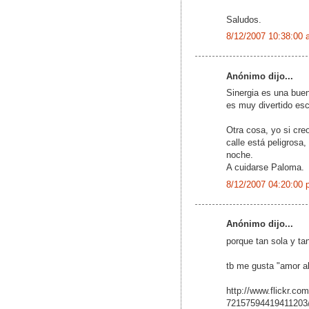
Saludos.
8/12/2007 10:38:00 
Anónimo dijo...
Sinergia es una buen
es muy divertido escu
Otra cosa, yo si cre
calle está peligrosa
noche.
A cuidarse Paloma.
8/12/2007 04:20:00 
Anónimo dijo...
porque tan sola y tan
tb me gusta "amor al
http://www.flickr.co
72157594419411203