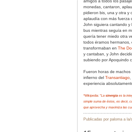
amigos a todos los pasaje
monedas, cantaron, aplau
pidieron bis, una y otra y 
aplaudía con más fuerza 
John siguiera cantando y 
bus mientras seguía en mi
quería tener miedo otra 
todos éramos hermanos,
transformaban en
The Do
y cantaban, y John decidi
subiendo por Apoquindo c
Fueron horas de machos b
infierno del
Transantiago
,
experiencia absolutamente
*Wikipedia: "
La
sinergia
es la int
simple suma de éstos, es decir, 
que aprovecha y maximiza las cu
Publicadas por
paloma
a la