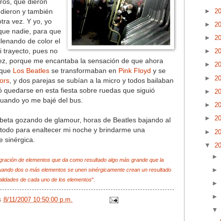
ros, que dieron
►
2
dieron y también
otra vez. Y yo, yo
►
2
que nadie, para que
►
2
llenando de color el
 trayecto, pues no
►
2
vez, porque me encantaba la sensación de que ahora
►
2
 que
Los Beatles
se transformaban en
Pink Floyd
y se
►
2
ors
, y dos parejas se subían a la micro y todos bailaban
ó quedarse en esta fiesta sobre ruedas que siguió
►
2
uando yo me bajé del bus.
►
2
►
2
eta gozando de glamour, horas de Beatles bajando al
 todo para enaltecer mi noche y brindarme una
►
2
 sinérgica.
▼
2
egración de elementos que da como resultado algo más grande que la
cuando dos o más elementos se unen sinérgicamente crean un resultado
alidades de cada uno de los elementos
".
/s
8/11/2007 10:50:00 p.m.