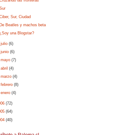
Cruzando las fronteras
Sur
Ciber, Sur, Ciudad
De Beatles y machos beta
¿Soy una Blogstar?
►
julio
(6)
►
junio
(6)
►
mayo
(7)
►
abril
(4)
►
marzo
(4)
►
febrero
(8)
►
enero
(4)
006
(72)
005
(64)
004
(40)
ríbete a Paloma.cl