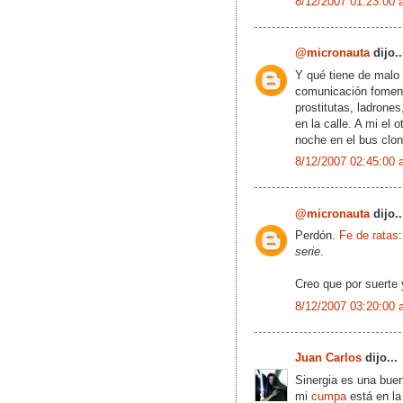
8/12/2007 01:23:00 
@micronauta
dijo..
Y qué tiene de malo 
comunicación fomenta
prostitutas, ladrones
en la calle. A mi el
noche en el bus clon
8/12/2007 02:45:00 
@micronauta
dijo..
Perdón.
Fe de ratas
serie
.
Creo que por suerte
8/12/2007 03:20:00 
Juan Carlos
dijo...
Sinergia es una bue
mi
cumpa
está en la