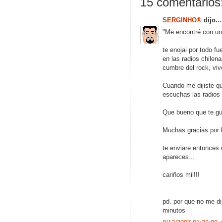
15 comentarios
SERGINHO®
dijo...
"Me encontré con una
te enojai por todo f
en las radios chilena
cumbre del rock, vive 
Cuando me dijiste q
escuchas las radios 
Que bueno que te gu
Muchas gracias por l
te enviare entonces 
apareces...
cariños mil!!!
pd. por que no me di
minutos