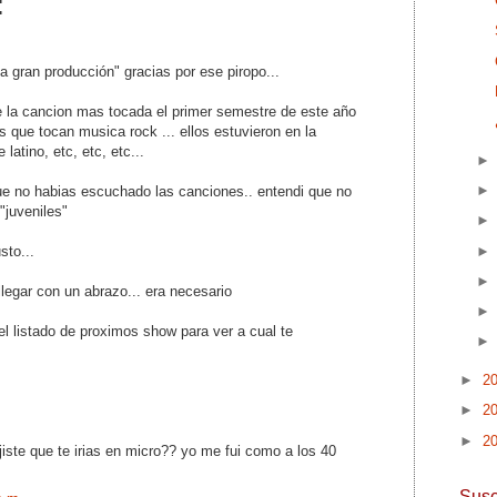
:
 gran producción" gracias por ese piropo...
ue la cancion mas tocada el primer semestre de este año
s que tocan musica rock ... ellos estuvieron en la
latino, etc, etc, etc...
ue no habias escuchado las canciones.. entendi que no
"juveniles"
sto...
legar con un abrazo... era necesario
el listado de proximos show para ver a cual te
►
2
►
2
►
2
jiste que te irias en micro?? yo me fui como a los 40
Susc