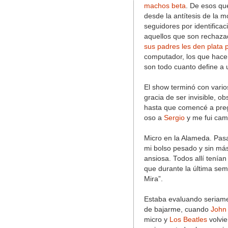
machos beta
. De esos q
desde la antítesis de la 
seguidores por identifica
aquellos que son rechazad
sus padres les den plata p
computador, los que hacen
son todo cuanto define a 
El show terminó con varios
gracia de ser invisible, o
hasta que comencé a pregu
oso a
Sergio
y me fui cam
Micro en la Alameda. Pasa
mi bolso pesado y sin más 
ansiosa. Todos allí tenía
que durante la última se
Mira”.
Estaba evaluando seriamen
de bajarme, cuando
John
micro y
Los Beatles
volvie