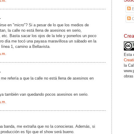
a.m.
E
.
C
irse en "micro"? Si a pesar de lo que los medios de
n, la calle no está llena de asesinos en serio,
, etc. Basta sacar los ojos de la tele y ponerlos un poco
Cre
 otro día me tocó una payasa maravillosa un sábado en la
 línea 1, camino a Bellavista.
a.m.
Esta 
Crea
la Ca
www.p
.
obras
: me refería a que la calle no está llena de asesinos en
 ya también van quedando pocos asesinos en serio.
a.m.
na banda, me extraña que no la conocieras. Además, si
 producción es fijo que el show será bueno.