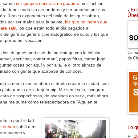
ue saben
ser guapos desde la no guapura
, ser fashion
¿Ere
moda, tener onda sin ser onderos y ser amados por sus
Únet
ción. Reales exponentes del baile de los que sobran,
os por ser malos para la pelota,
los que no logran que
ara salir
, los que están todo el día pegados al
 del gore su género cinematográfico de culto y los que
un perno por vocación.
Comu
 bis, después participé del backstage con la infinita
de Ch
bservar, escuchar, comer maní, papas fritas, tomar jugo,
ntar cosas por aquí y por allá, le di otro abrazo de
inado con gente que acababa de conocer.
da la media noche ahora sí debía cruzar la ciudad, con
plata que la de la tarjeta bip. Me sentí sola, insegura,
n cara de sospechosos, de asesinos en serie, más ahora
mana me sumé como telespectadora de “Alguien te
te la posibilidad
 Lennon
subió a mi
Lo q
ron buenos y
►
2