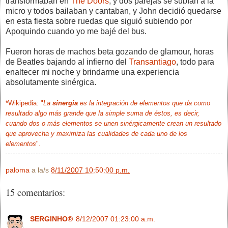
transformaban en
The Doors
, y dos parejas se subían a la
micro y todos bailaban y cantaban, y John decidió quedarse
en esta fiesta sobre ruedas que siguió subiendo por
Apoquindo cuando yo me bajé del bus.
Fueron horas de machos beta gozando de glamour, horas
de Beatles bajando al infierno del
Transantiago
, todo para
enaltecer mi noche y brindarme una experiencia
absolutamente sinérgica.
*Wikipedia: "
La
sinergia
es la integración de elementos que da como
resultado algo más grande que la simple suma de éstos, es decir,
cuando dos o más elementos se unen sinérgicamente crean un resultado
que aprovecha y maximiza las cualidades de cada uno de los
elementos
".
paloma
a la/s
8/11/2007 10:50:00 p.m.
15 comentarios:
SERGINHO®
8/12/2007 01:23:00 a.m.