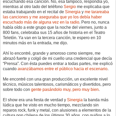
escuchando esa canción. No, esa tampoco, respondía yo,
mientras al otro lado del teléfono
Sergio
me explicaba que
estaba trabajando en el recital de
Sinergia
y
me tarareaba
las canciones y me aseguraba que yo los debía haber
escuchado más de alguna vez en la radio
. Pero no, nunca
había oído a este grupo que la noche del viernes, junto a
800 fans, celebraba sus 15 años de historia en el Teatro
Teletón. Ya van en la tercera canción, te espero en 10
minutos más en la entrada, me dijo.
Ahí lo encontré, grande y amoroso como siempre, me
abrazó fuerte y colgó de mi cuello una credencial que decía
“Prensa”. Con ésta puedes entrar a todas partes, me explicó
cuando
avanzábamos entre el público hacia el escenario
.
Me encontré con una gran producción, un excelente nivel
técnico, músicos talentosos, carismáticos y divertidos, pero
sobre todo con
gente pasándolo muy, pero muy bien
.
El show era una fiesta de verdad y
Sinergia
la banda más
lúdica que he visto en mucho tiempo, mezclando sin
reparos rock, funk y metal, con alusiones a elementos de la
cultura pop chilena de los últimos 30 años, con guiños a lo