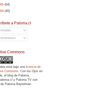
005
(64)
004
(40)
ríbete a Paloma.cl
ntradas
omentarios
ative Commons
obra está bajo una
licencia de
tive Commons
. Con los Ojos en
lle, el blog de Paloma,
aloma.cl y Paloma TV son
 de Paloma Baytelman.