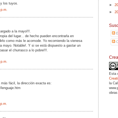
 y los tuyos.
►
2
 p.m.
►
2
Susc
cargado a la mayo!!!.
E
ropia del lugar... de hecho pueden encontrarla en
irlo como más le acomode. Yo recomiendo la vienesa
C
a mayo. Notable!. Y si se está dispuesto a gastar un
asar el churrasco a lo pobre!!!.
Cre
 p.m.
Esta 
Crea
la Ca
 más fácil, la dirección exacta es:
www.p
/lenguaje.htm
obras
 p.m.