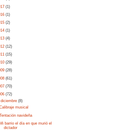
017
(1)
016
(1)
015
(2)
014
(1)
013
(4)
012
(12)
011
(15)
010
(29)
009
(28)
008
(61)
007
(70)
006
(72)
▼
diciembre
(8)
Calibraje musical
Tentación navideña
Mi barrio el día en que murió el
dictador