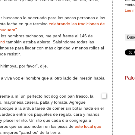
conta
Lee m
gar buscando lo adecuado para las pocas personas a las
esta fecha en que termino
celebrando las tradiciones de
anuquera”.
s los nombres tachados, me paré frente al 146 de
inó
también estaba abierto. Saltándome todas las
 impuse para llegar con más dignidad y menos rollos al
de resistir.
hirimoya, por favor”, dije.
Pal
 a viva voz el hombre que al otro lado del mesón había
rente a mí un perfecto hot dog con pan fresco, la
o, mayonesa casera, palta y tomate. Agregué
aboqué a la ardua tarea de comer sin botar nada en el
uardada entre los paquetes de regalo, cara y manos
y placer el rito. Un rito que cada día congrega a
jeros que se acomodan en los pisos de
este local que
os mejores “panchos” de la tierra.