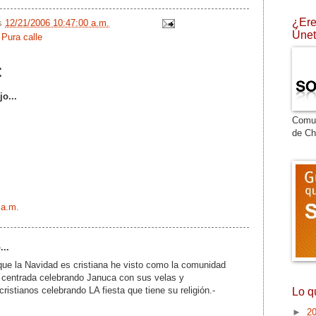
¿Ere
/s
12/21/2006 10:47:00 a.m.
Únet
,
Pura calle
:
jo...
Comu
de Ch
 a.m.
...
que la Navidad es cristiana he visto como la comunidad
centrada celebrando Januca con sus velas y
cristianos celebrando LA fiesta que tiene su religión.-
Lo q
►
2