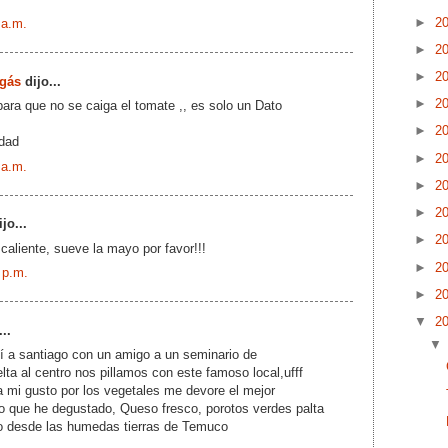
►
2
 a.m.
►
2
►
2
Ugás
dijo...
►
2
 para que no se caiga el tomate ,, es solo un Dato
►
2
idad
►
2
 a.m.
►
2
►
2
jo...
►
2
caliente, sueve la mayo por favor!!!
►
2
 p.m.
►
2
▼
2
..
 a santiago con un amigo a un seminario de
ta al centro nos pillamos con este famoso local,ufff
 a mi gusto por los vegetales me devore el mejor
o que he degustado, Queso fresco, porotos verdes palta
do desde las humedas tierras de Temuco