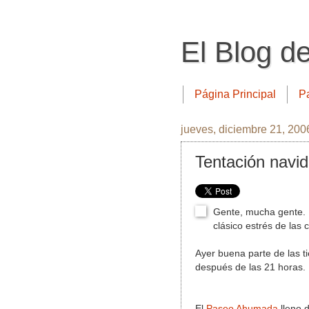
El Blog d
Página Principal
P
jueves, diciembre 21, 200
Tentación navi
Gente, mucha gente. R
clásico estrés de las
Ayer buena parte de las t
después de las 21 horas.
El
Paseo Ahumada
lleno 