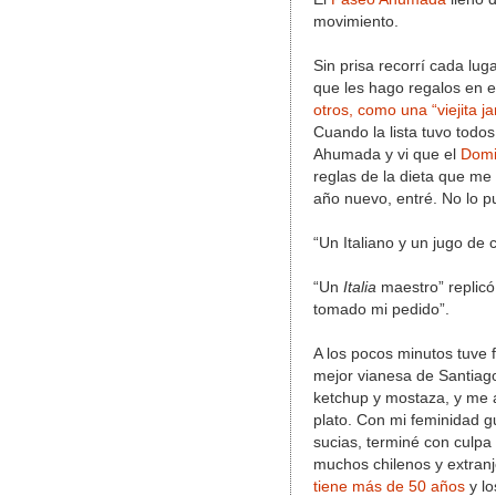
movimiento.
Sin prisa recorrí cada lu
que les hago regalos en 
otros, como una “viejita j
Cuando la lista tuvo todo
Ahumada y vi que el
Dom
reglas de la dieta que me
año nuevo, entré. No lo pu
“Un Italiano y un jugo de c
“Un
Italia
maestro” replicó
tomado mi pedido”.
A los pocos minutos tuve f
mejor vianesa de Santiag
ketchup y mostaza, y me 
plato. Con mi feminidad g
sucias, terminé con culpa 
muchos chilenos y extran
tiene más de 50 años
y l