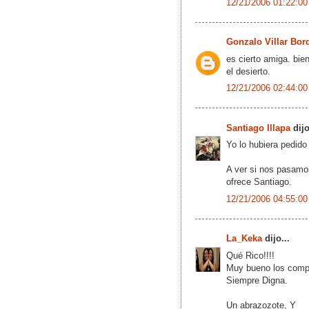
12/21/2006 01:22:00
Gonzalo Villar Bor
es cierto amiga. bie
el desierto.
12/21/2006 02:44:00
Santiago Illapa
dijo
Yo lo hubiera pedido
A ver si nos pasamo
ofrece Santiago.
12/21/2006 04:55:00
La_Keka
dijo...
Qué Rico!!!!
Muy bueno los compl
Siempre Digna.
Un abrazozote, Y