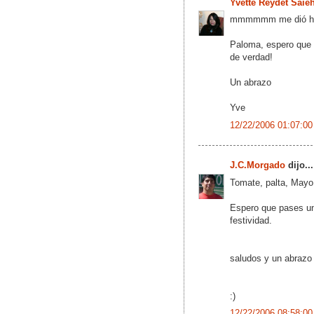
Yvette Reydet Saie
mmmmmm me dió ha
Paloma, espero que 
de verdad!
Un abrazo
Yve
12/22/2006 01:07:00
J.C.Morgado
dijo...
Tomate, palta, Mayo
Espero que pases una
festividad.
saludos y un abrazo
:)
12/22/2006 08:58:00