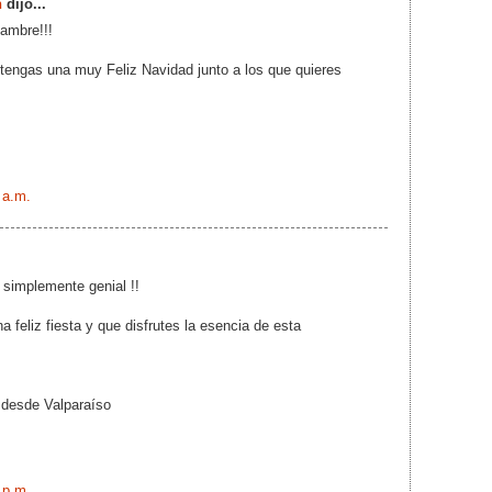
h
dijo...
mbre!!!
tengas una muy Feliz Navidad junto a los que quieres
 a.m.
 simplemente genial !!
 feliz fiesta y que disfrutes la esencia de esta
 desde Valparaíso
 p.m.