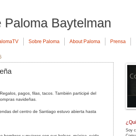
e Paloma Baytelman
alomaTV
Sobre Paloma
About Paloma
Prensa
6
deña
egalos, pagos, filas, tacos. También participé del
 compras navideñas.
iendas del centro de Santiago estuvo abierta hasta
¿Qui
Soy c
Comun
de hombres y mujeres con sus bolsas, música, ruido,