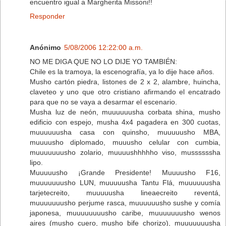
encuentro igual a Margherita Missoni!!
Responder
Anónimo
5/08/2006 12:22:00 a.m.
NO ME DIGA QUE NO LO DIJE YO TAMBIÉN:
Chile es la tramoya, la escenografía, ya lo dije hace años.
Musho cartón piedra, listones de 2 x 2, alambre, huincha,
claveteo y uno que otro cristiano afirmando el encatrado
para que no se vaya a desarmar el escenario.
Musha luz de neón, muuuuuusha corbata shina, musho
edificio con espejo, musha 4x4 pagadera en 300 cuotas,
muuuuuusha casa con quinsho, muuuuusho MBA,
muuuusho diplomado, muuusho celular con cumbia,
muuuuuuusho zolario, muuuushhhhho viso, mussssssha
lipo.
Muuuuusho ¡Grande Presidente! Muuuusho F16,
muuuuuuusho LUN, muuuuusha Tantu Flá, muuuuuusha
tarjetecreito, muuuuusha lineaecreito reventá,
muuuuuuusho perjume rasca, muuuuuusho sushe y comía
japonesa, muuuuuuuusho caribe, muuuuuuusho wenos
aires (musho cuero, musho bife chorizo), muuuuuuusha