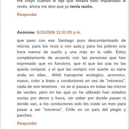
me creyó cuando le dije que estaba todo implantado al
revés, ahora me dice que yo
tenía razón.
Responder
Anónimo
5/15/2006 11:01:00 p.m.
que paso con ese Santiago puro descontaminado de
micros, para los ricos o con auto,y para los pobres una
hora menos de sueño y una más en la calle. Estoy
completamente de acuerdo con las personas que han
expresado que no funciono, que el que las usa no las
queria comprar, y el que las compro con suerte su nana
anda en ellas... Ahhh transporte ecologico, armonico,
nuevo, color a linpio y conductores en vez de "micreros",
nada de eso tenemos , no se si pasara en todas las micros
de verdes, pero en las que yo he utilizado han estados
sucias por denro y fuera, sin saber por donde pasan ni
donde van, a los conductores solo les coste un mes para
pasar a ser "micreros", Chile es un país del plagio y
parches.
Responder