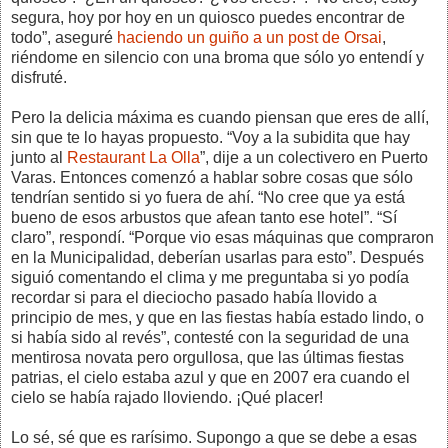
segura, hoy por hoy en un quiosco puedes encontrar de
todo”, aseguré
haciendo un guiño a un post de Orsai
,
riéndome en silencio con una broma que sólo yo entendí y
disfruté.
Pero la delicia máxima es cuando piensan que eres de allí,
sin que te lo hayas propuesto. “Voy a la subidita que hay
junto al
Restaurant La Olla
”, dije a un colectivero en Puerto
Varas. Entonces comenzó a hablar sobre cosas que sólo
tendrían sentido si yo fuera de ahí. “No cree que ya está
bueno de esos arbustos que afean tanto ese hotel”. “Sí
claro”, respondí. “Porque vio esas máquinas que compraron
en la Municipalidad, deberían usarlas para esto”. Después
siguió comentando el clima y me preguntaba si yo podía
recordar si para el dieciocho pasado había llovido a
principio de mes, y que en las fiestas había estado lindo, o
si había sido al revés”, contesté con la seguridad de una
mentirosa novata pero orgullosa, que las últimas fiestas
patrias, el cielo estaba azul y que en 2007 era cuando el
cielo se había rajado lloviendo. ¡Qué placer!
Lo sé, sé que es rarísimo. Supongo a que se debe a esas