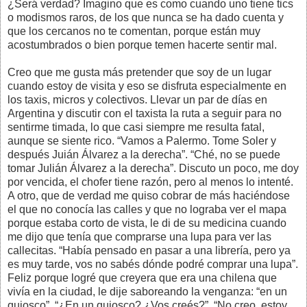
¿Será verdad? Imagino que es como cuando uno tiene tics
o modismos raros, de los que nunca se ha dado cuenta y
que los cercanos no te comentan, porque están muy
acostumbrados o bien porque temen hacerte sentir mal.
Creo que me gusta más pretender que soy de un lugar
cuando estoy de visita y eso se disfruta especialmente en
los taxis, micros y colectivos. Llevar un par de días en
Argentina y discutir con el taxista la ruta a seguir para no
sentirme timada, lo que casi siempre me resulta fatal,
aunque se siente rico. “Vamos a Palermo. Tome Soler y
después Juián Álvarez a la derecha”. “Ché, no se puede
tomar Julián Álvarez a la derecha”. Discuto un poco, me doy
por vencida, el chofer tiene razón, pero al menos lo intenté.
A otro, que de verdad me quiso cobrar de más haciéndose
el que no conocía las calles y que no lograba ver el mapa
porque estaba corto de vista, le di de su medicina cuando
me dijo que tenía que comprarse una lupa para ver las
callecitas. “Había pensado en pasar a una librería, pero ya
es muy tarde, vos no sabés dónde podré comprar una lupa”.
Feliz porque logré que creyera que era una chilena que
vivía en la ciudad, le dije saboreando la venganza: “en un
quiosco”. “¿En un quiosco? ¿Vos creés?”. “No creo, estoy