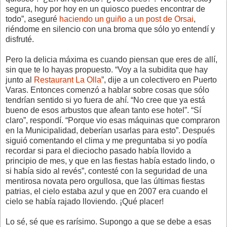
segura, hoy por hoy en un quiosco puedes encontrar de
todo”, aseguré
haciendo un guiño a un post de Orsai
,
riéndome en silencio con una broma que sólo yo entendí y
disfruté.
Pero la delicia máxima es cuando piensan que eres de allí,
sin que te lo hayas propuesto. “Voy a la subidita que hay
junto al
Restaurant La Olla
”, dije a un colectivero en Puerto
Varas. Entonces comenzó a hablar sobre cosas que sólo
tendrían sentido si yo fuera de ahí. “No cree que ya está
bueno de esos arbustos que afean tanto ese hotel”. “Sí
claro”, respondí. “Porque vio esas máquinas que compraron
en la Municipalidad, deberían usarlas para esto”. Después
siguió comentando el clima y me preguntaba si yo podía
recordar si para el dieciocho pasado había llovido a
principio de mes, y que en las fiestas había estado lindo, o
si había sido al revés”, contesté con la seguridad de una
mentirosa novata pero orgullosa, que las últimas fiestas
patrias, el cielo estaba azul y que en 2007 era cuando el
cielo se había rajado lloviendo. ¡Qué placer!
Lo sé, sé que es rarísimo. Supongo a que se debe a esas