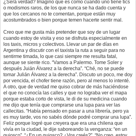
¿Será verdad? Imagino que es como cuando uno tiene tics
o modismos raros, de los que nunca se ha dado cuenta y
que los cercanos no te comentan, porque están muy
acostumbrados o bien porque temen hacerte sentir mal.
Creo que me gusta más pretender que soy de un lugar
cuando estoy de visita y eso se disfruta especialmente en
los taxis, micros y colectivos. Llevar un par de días en
Argentina y discutir con el taxista la ruta a seguir para no
sentirme timada, lo que casi siempre me resulta fatal,
aunque se siente rico. “Vamos a Palermo. Tome Soler y
después Juián Álvarez a la derecha”. “Ché, no se puede
tomar Julián Álvarez a la derecha”. Discuto un poco, me doy
por vencida, el chofer tiene razón, pero al menos lo intenté.
A otro, que de verdad me quiso cobrar de más haciéndose
el que no conocía las calles y que no lograba ver el mapa
porque estaba corto de vista, le di de su medicina cuando
me dijo que tenía que comprarse una lupa para ver las
callecitas. “Había pensado en pasar a una librería, pero ya
es muy tarde, vos no sabés dónde podré comprar una lupa”.
Feliz porque logré que creyera que era una chilena que
vivía en la ciudad, le dije saboreando la venganza: “en un
quiosco”. “¿En un quiosco? ¿Vos creés?”. “No creo, estoy