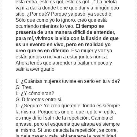
esta entra, esto es gol, esto es gol…” La pelota
va ir a dar a donde tiene que dar y a ningún otro
sitio. ¿Por qué? Porque ya pasó, ya sucedió.
Sólo que como yo lo ignoro, creo que está
ocurriendo mientras lo veo.
El tiempo se
presenta de una manera difícil de entender,
para mí, vivimos la vida con la ilusión de que
es un evento en vivo, pero en realidad yo
creo que es en diferido.
Esa mujer y voz ya
están juntos o no van a estar juntos nunca.
Ahora tenés que aprender a bailar un poco y
salir a averiguarlo.
L: ¿Cuántas mujeres tuviste en serio en tu vida?
G: Tres.
L: ¿Y cómo eran?
G: Diferentes entre sí.
L: ¿Seguro? Yo creo que en el fondo es siempre
la misma. Porque es uno el que repite y repite,
es muy difícil salir de la repetición. Cambia el
envase, pero el esquema que atrapa es siempre
el mismo. Si uno detecta la repetición, se corre,
la deja pasar y zafa, ahí aparece la posibilidad