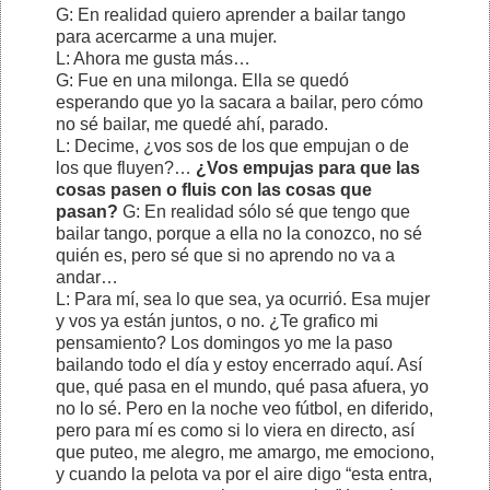
G: En realidad quiero aprender a bailar tango
para acercarme a una mujer.
L: Ahora me gusta más…
G: Fue en una milonga. Ella se quedó
esperando que yo la sacara a bailar, pero cómo
no sé bailar, me quedé ahí, parado.
L: Decime, ¿vos sos de los que empujan o de
los que fluyen?…
¿Vos empujas para que las
cosas pasen o fluis con las cosas que
pasan?
G: En realidad sólo sé que tengo que
bailar tango, porque a ella no la conozco, no sé
quién es, pero sé que si no aprendo no va a
andar…
L: Para mí, sea lo que sea, ya ocurrió. Esa mujer
y vos ya están juntos, o no. ¿Te grafico mi
pensamiento? Los domingos yo me la paso
bailando todo el día y estoy encerrado aquí. Así
que, qué pasa en el mundo, qué pasa afuera, yo
no lo sé. Pero en la noche veo fútbol, en diferido,
pero para mí es como si lo viera en directo, así
que puteo, me alegro, me amargo, me emociono,
y cuando la pelota va por el aire digo “esta entra,