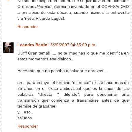
No son los blogs una manera de seguir la vida en diferido?
O quizás
diferecto
, (término inventado en el COPESA/DMD
a principios de esta década, cuando hicimos la entrevista
vía 'net a Ricardo Lagos).
Responder
Leandro Bertini
5/20/2007 04:35:00 p.m.
UUfff Gran tema!!!.... no te imaginas lo que me identifica en
estos momentos ese dialogo...
Hace rato que no pasaba a saludarte abrazos...
ah... para in.tuyo: el termino "diferecto" existe hace mas de
25 años en el léxico audiovisual que es la union de las
palabras "directo Y diferido", para denominar una
transmisión que comienza a transmitirse antes de que
termine de grabarse.
y... eso..
saludos
Responder