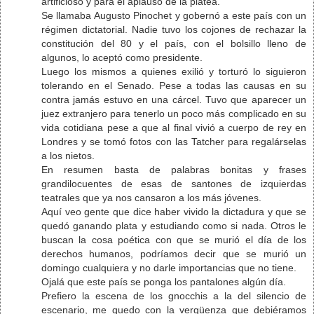
artificioso y para el aplauso de la platea.
Se llamaba Augusto Pinochet y gobernó a este país con un
régimen dictatorial. Nadie tuvo los cojones de rechazar la
constitución del 80 y el país, con el bolsillo lleno de
algunos, lo aceptó como presidente.
Luego los mismos a quienes exilió y torturó lo siguieron
tolerando en el Senado. Pese a todas las causas en su
contra jamás estuvo en una cárcel. Tuvo que aparecer un
juez extranjero para tenerlo un poco más complicado en su
vida cotidiana pese a que al final vivió a cuerpo de rey en
Londres y se tomó fotos con las Tatcher para regalárselas
a los nietos.
En resumen basta de palabras bonitas y frases
grandilocuentes de esas de santones de izquierdas
teatrales que ya nos cansaron a los más jóvenes.
Aquí veo gente que dice haber vivido la dictadura y que se
quedó ganando plata y estudiando como si nada. Otros le
buscan la cosa poética con que se murió el día de los
derechos humanos, podríamos decir que se murió un
domingo cualquiera y no darle importancias que no tiene.
Ojalá que este país se ponga los pantalones algún día.
Prefiero la escena de los gnocchis a la del silencio de
escenario, me quedo con la vergüenza que debiéramos