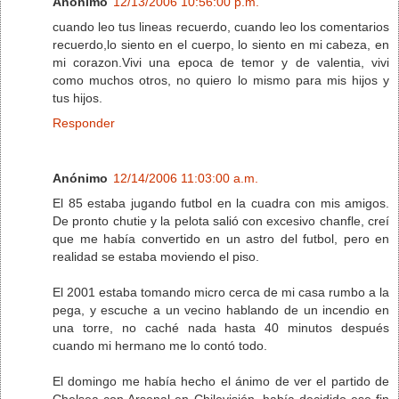
Anónimo
12/13/2006 10:56:00 p.m.
cuando leo tus lineas recuerdo, cuando leo los comentarios
recuerdo,lo siento en el cuerpo, lo siento en mi cabeza, en
mi corazon.Vivi una epoca de temor y de valentia, vivi
como muchos otros, no quiero lo mismo para mis hijos y
tus hijos.
Responder
Anónimo
12/14/2006 11:03:00 a.m.
El 85 estaba jugando futbol en la cuadra con mis amigos.
De pronto chutie y la pelota salió con excesivo chanfle, creí
que me había convertido en un astro del futbol, pero en
realidad se estaba moviendo el piso.
El 2001 estaba tomando micro cerca de mi casa rumbo a la
pega, y escuche a un vecino hablando de un incendio en
una torre, no caché nada hasta 40 minutos después
cuando mi hermano me lo contó todo.
El domingo me había hecho el ánimo de ver el partido de
Chelsea con Arsenal en Chilevisión, había decidido ese fin