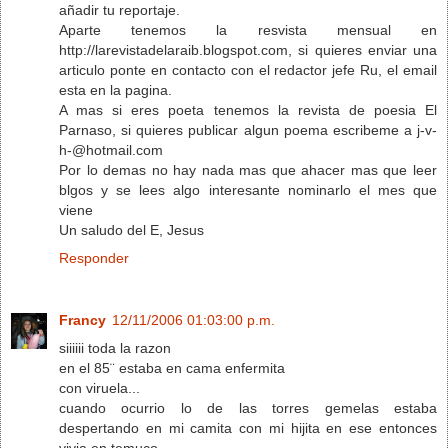
añadir tu reportaje.
Aparte tenemos la resvista mensual en
http://larevistadelaraib.blogspot.com, si quieres enviar una
articulo ponte en contacto con el redactor jefe Ru, el email
esta en la pagina.
A mas si eres poeta tenemos la revista de poesia El
Parnaso, si quieres publicar algun poema escribeme a j-v-
h-@hotmail.com
Por lo demas no hay nada mas que ahacer mas que leer
blgos y se lees algo interesante nominarlo el mes que
viene
Un saludo del E, Jesus
Responder
Francy
12/11/2006 01:03:00 p.m.
siiiiii toda la razon
en el 85¨ estaba en cama enfermita
con viruela...
cuando ocurrio lo de las torres gemelas estaba
despertando en mi camita con mi hijita en ese entonces
vivia en temuco...