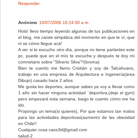
Responder
Anónimo
10/07/2006 10:24:00 a.m.
Hola! llevo tiempo leyendo algunas de tus publicaciones en
el blog, me caíste simpática del momento en que te ví, que
ni se cómo llegue acá!
A ver si te escucho otro día, porque no tiene parlantes este
pc, puede que en el mío te escuche y después te doy mi
comnetario sobre "Silverio Silva"!!(broma)
Bien te cuento me llamo Cristián y soy de Talcahuano,
trabajo en una empresa de Arquitectura e Ingenería(área
Dibujo) casado hace 2 años.
Me gusta los deportes, aunque sabes ya voy a llevar como
1 año sin hacer ninguna actividad ´deportiva,(deje el gym)
pero empezaré esta semana, luego te cuento cómo me ha
ido.
Propongo un tema(si quieres), Por que estamos tan malos
para las actividades deportivas(aumento de las obesidad
en Chile!!
Cualquier cosa caos3d@gmail.com
salud-2