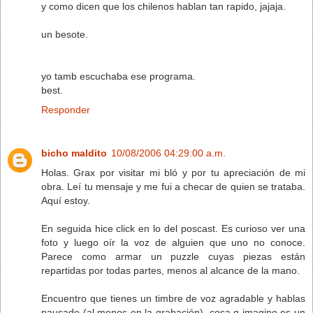
y como dicen que los chilenos hablan tan rapido, jajaja.
un besote.
yo tamb escuchaba ese programa.
best.
Responder
bicho maldito
10/08/2006 04:29:00 a.m.
Holas. Grax por visitar mi bló y por tu apreciación de mi
obra. Leí tu mensaje y me fui a checar de quien se trataba.
Aquí estoy.
En seguida hice click en lo del poscast. Es curioso ver una
foto y luego oír la voz de alguien que uno no conoce.
Parece como armar un puzzle cuyas piezas están
repartidas por todas partes, menos al alcance de la mano.
Encuentro que tienes un timbre de voz agradable y hablas
pausado (al menos en la grabación), cosa q imagino es un