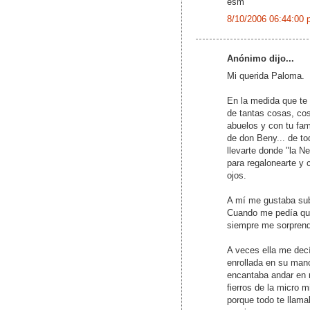
esm
8/10/2006 06:44:00 
Anónimo dijo...
Mi querida Paloma.
En la medida que te
de tantas cosas, cos
abuelos y con tu fa
de don Beny... de t
llevarte donde "la N
para regalonearte y 
ojos.
A mí me gustaba sub
Cuando me pedía que
siempre me sorprendí
A veces ella me decí
enrollada en su mano
encantaba andar en m
fierros de la micro 
porque todo te llama