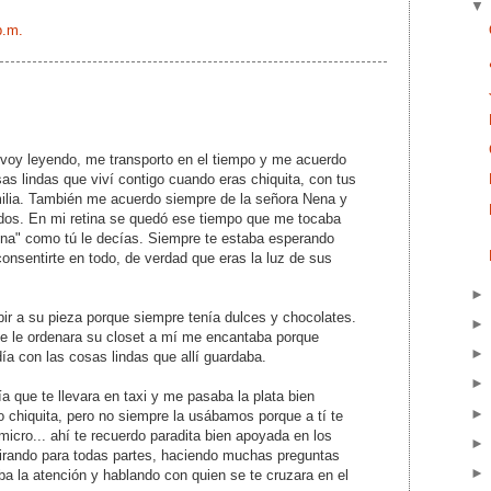
p.m.
 voy leyendo, me transporto en el tiempo y me acuerdo
as lindas que viví contigo cuando eras chiquita, con tus
milia. También me acuerdo siempre de la señora Nena y
odos. En mi retina se quedó ese tiempo que me tocaba
ena" como tú le decías. Siempre te estaba esperando
consentirte en todo, de verdad que eras la luz de sus
ir a su pieza porque siempre tenía dulces y chocolates.
 le ordenara su closet a mí me encantaba porque
a con las cosas lindas que allí guardaba.
a que te llevara en taxi y me pasaba la plata bien
 chiquita, pero no siempre la usábamos porque a tí te
icro... ahí te recuerdo paradita bien apoyada en los
mirando para todas partes, haciendo muchas preguntas
ba la atención y hablando con quien se te cruzara en el