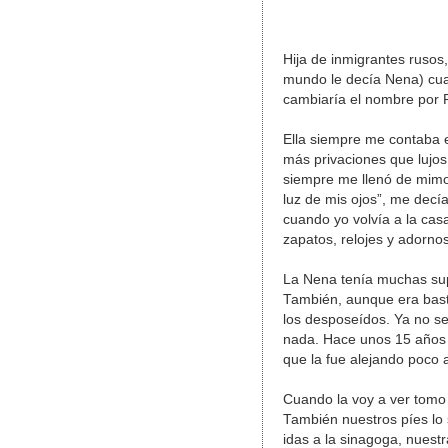
Hija de inmigrantes rusos
mundo le decía Nena) cua
cambiaría el nombre por R
Ella siempre me contaba e
más privaciones que lujos
siempre me llenó de mimos
luz de mis ojos”, me decí
cuando yo volvía a la cas
zapatos, relojes y adornos
La Nena tenía muchas supe
También, aunque era basta
los desposeídos. Ya no se
nada. Hace unos 15 años 
que la fue alejando poco a
Cuando la voy a ver tomo
También nuestros píes lo 
idas a la sinagoga, nuestr