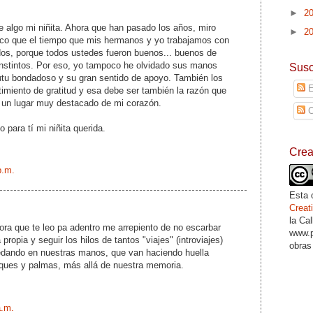
►
2
 algo mi niñita. Ahora que han pasado los años, miro
►
2
zco que el tiempo que mis hermanos y yo trabajamos con
indos, porque todos ustedes fueron buenos... buenos de
instintos. Por eso, yo tampoco he olvidado sus manos
Susc
utu bondadoso y su gran sentido de apoyo. También los
E
imiento de gratitud y esa debe ser también la razón que
 un lugar muy destacado de mi corazón.
C
 para tí mi niñita querida.
Cre
p.m.
Esta 
Crea
la Ca
hora que te leo pa adentro me arrepiento de no escarbar
www.p
 propia y seguir los hilos de tantos "viajes" (introviajes)
obras
dando en nuestras manos, que van haciendo huella
iques y palmas, más allá de nuestra memoria.
a.m.