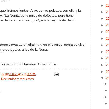
torias.
►
2
 que hicimos juntas. A veces me peleaba con ella y la
►
2
. “La Nenita tiene miles de defectos, pero tiene
►
2
 eso la he amado siempre”, era la respuesta de mi
►
2
►
2
►
2
bras clavadas en el alma y en el cuerpo, son algo vivo,
►
2
 pies iguales a los de la Nena.
►
2
►
2
ene su mano en el hombro de mi mamá.
►
2
►
2
/s
8/10/2006 04:55:00 p.m.
▼
2
,
Recuerdos y recuentos
: