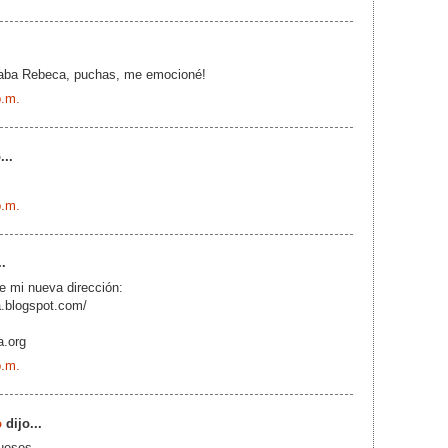
maba Rebeca, puchas, me emocioné!
p.m.
...
p.m.
..
e mi nueva dirección:
a.blogspot.com/
a.org
p.m.
o
dijo...
uesos.