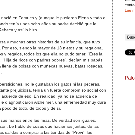
conta
Lee m
, nació en Temuco y (aunque le pusieron Elena y todo el
ndo tenía unos ocho años su padre decidió que le
ebeca y así lo hizo.
sa y muchas otras historias de su infancia, que tuvo
. Por eso, siendo la mayor de 13 nietos y su regalona,
 y regalos, todos los que ella no pudo tener. “Eres la
a. “Hija de ricos con padres pobres”, decían mis papás
a llena de bolsas con muñecas nuevas, batas rosadas,
.
Pal
rsticiones, no le gustaban los gatos ni las peceras.
nte prejuiciosa, tenía un fuerte compromiso social con
 acuerda de eso. En realidad, ya no se acuerda de
le diagnosticaron Alzheimer, una enfermedad muy dura
 poco de todo, de todos y de sí.
 sus manos entre las mías. De verdad son iguales.
son. Le hablo de cosas que hacíamos juntas, de las
as salidas a comprar a las tiendas de “Provi”, las