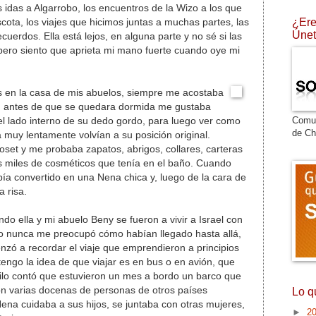
as idas a Algarrobo, los encuentros de la Wizo a los que
¿Ere
ta, los viajes que hicimos juntas a muchas partes, las
Únet
ecuerdos. Ella está lejos, en alguna parte y no sé si las
 pero siento que aprieta mi mano fuerte cuando oye mi
 en la casa de mis abuelos, siempre me acostaba
ta, antes de que se quedara dormida me gustaba
Comu
l lado interno de su dedo gordo, para luego ver como
de Ch
ta muy lentamente volvían a su posición original.
oset y me probaba zapatos, abrigos, collares, carteras
s miles de cosméticos que tenía en el baño. Cuando
ía convertido en una Nena chica y, luego de la cara de
a risa.
do ella y mi abuelo Beny se fueron a vivir a Israel con
co nunca me preocupó cómo habían llegado hasta allá,
zó a recordar el viaje que emprendieron a principios
tengo la idea de que viajar es en bus o en avión, que
ilo contó que estuvieron un mes a bordo un barco que
on varias docenas de personas de otros países
Lo q
 Nena cuidaba a sus hijos, se juntaba con otras mujeres,
►
2