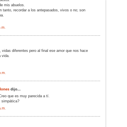
 de mis abuelos.
n tanto, recordar a los antepasados, vivos o no; son
pa.
p.m.
 vidas diferentes pero al final ese amor que nos hace
a vida.
p.m.
dones
dijo...
Creo que es muy parecida a tí.
y simpática?
a.m.