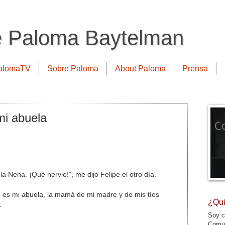
e Paloma Baytelman
alomaTV
Sobre Paloma
About Paloma
Prensa
i abuela
la Nena. ¡Qué nervio!”, me dijo Felipe el otro día.
 es mi abuela, la mamá de mi madre y de mis tíos
¿Qui
.
Soy c
Comun