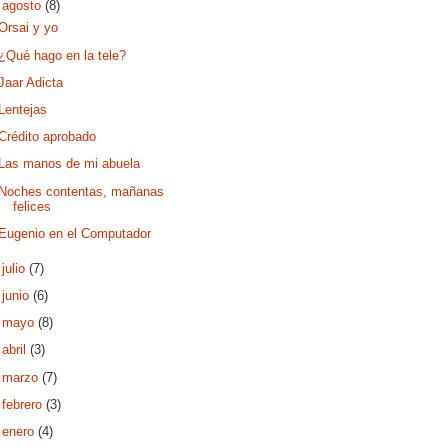
▼
agosto
(8)
Orsai y yo
¿Qué hago en la tele?
Jaar Adicta
Lentejas
Crédito aprobado
Las manos de mi abuela
Noches contentas, mañanas
felices
Eugenio en el Computador
►
julio
(7)
►
junio
(6)
►
mayo
(8)
►
abril
(3)
►
marzo
(7)
►
febrero
(3)
►
enero
(4)