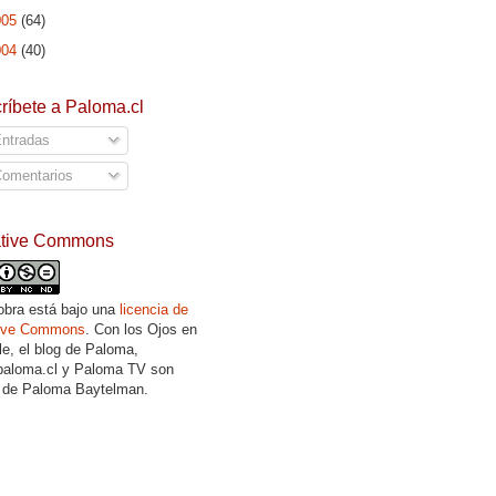
005
(64)
004
(40)
ríbete a Paloma.cl
ntradas
omentarios
ative Commons
obra está bajo una
licencia de
tive Commons
. Con los Ojos en
lle, el blog de Paloma,
aloma.cl y Paloma TV son
 de Paloma Baytelman.