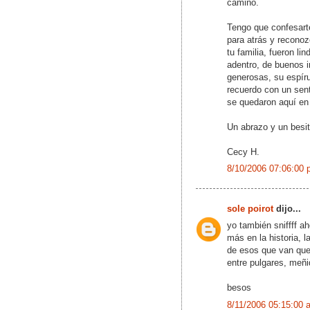
camino.
Tengo que confesarte
para atrás y recono
tu familia, fueron l
adentro, de buenos 
generosas, su espír
recuerdo con un sent
se quedaron aquí en
Un abrazo y un besito
Cecy H.
8/10/2006 07:06:00 
sole poirot
dijo...
yo también sniffff a
más en la historia, la
de esos que van que
entre pulgares, meñ
besos
8/11/2006 05:15:00 