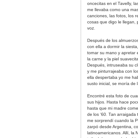
oncecitas en el Tavelly, l
me llevaba como una masco
canciones, las fotos, los r
cosas que digo le llegan,
voz.
Después de los almuerzos
con ella a dormir la sies
tomar su mano y apretar e
la carne y la piel suaveci
Después, intruseaba su cl
y me pinturrajeaba con lo
ella despertaba yo me hab
susto inicial, se moría de l
Encontré esta foto de cuan
sus hijos. Hasta hace po
hasta que mi madre comen
de los ‘60. Tan arraigada 
me sorprendí cuando la P
zarpó desde Argentina, c
latinoamericanos. Allí, la