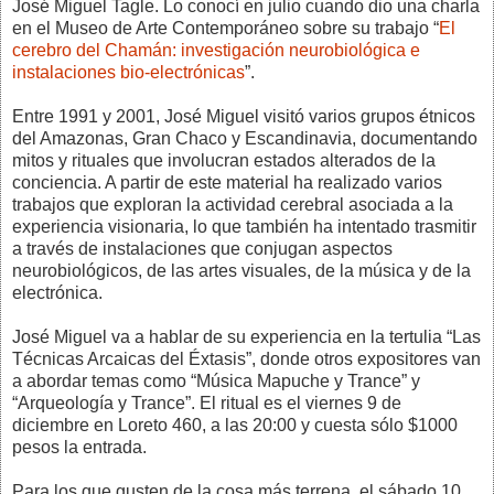
José Miguel Tagle. Lo conocí en julio cuando dio una charla
en el Museo de Arte Contemporáneo sobre su trabajo “
El
cerebro del Chamán: investigación neurobiológica e
instalaciones bio-electrónicas
”.
Entre 1991 y 2001, José Miguel visitó varios grupos étnicos
del Amazonas, Gran Chaco y Escandinavia, documentando
mitos y rituales que involucran estados alterados de la
conciencia. A partir de este material ha realizado varios
trabajos que exploran la actividad cerebral asociada a la
experiencia visionaria, lo que también ha intentado trasmitir
a través de instalaciones que conjugan aspectos
neurobiológicos, de las artes visuales, de la música y de la
electrónica.
José Miguel va a hablar de su experiencia en la tertulia “Las
Técnicas Arcaicas del Éxtasis”, donde otros expositores van
a abordar temas como “Música Mapuche y Trance” y
“Arqueología y Trance”. El ritual es el viernes 9 de
diciembre en Loreto 460, a las 20:00 y cuesta sólo $1000
pesos la entrada.
Para los que gusten de la cosa más terrena, el sábado 10